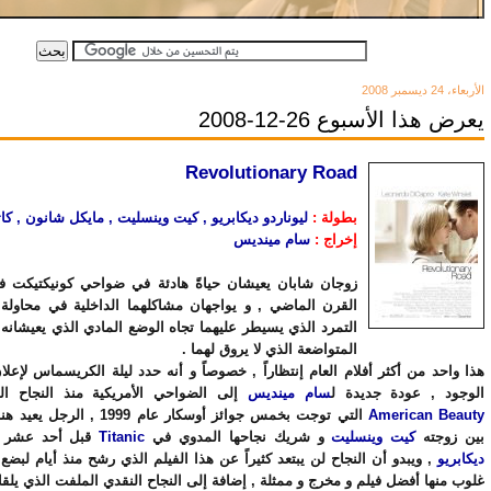
الأربعاء، 24 ديسمبر 2008
يعرض هذا الأسبوع 26-12-2008
Revolutionary Road
بطولة :
ليوناردو ديكابريو , كيت وينسليت , مايكل شانون , ك
إخراج :
سام مينديس
زوجان شابان يعيشان حياةً هادئة في ضواحي كونيكتيكت 
القرن الماضي , و يواجهان مشاكلهما الداخلية في محاولة 
التمرد الذي يسيطر عليهما تجاه الوضع المادي الذي يعيشانه 
المتواضعة الذي لا يروق لهما .
هذا واحد من أكثر أفلام العام إنتظاراً , خصوصاً و أنه حدد ليلة الكريسماس لإعل
الوجود , عودة جديدة ل
سام مينديس
إلى الضواحي الأمريكية منذ النجاح ال
American Beauty
التي توجت بخمس جوائز أوسكار عام 999
بين زوجته
كيت وينسليت
و شريك نجاحها المدوي في
Titanic
قبل أحد عشر ع
ديكابريو
, ويبدو أن النجاح لن يبتعد كثيراً عن هذا الفيلم الذي رشح منذ أيام لبضع
غلوب منها أفضل فيلم و مخرج و ممثلة , إضافة إلى النجاح النقدي الملفت الذي يلقا