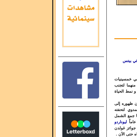
اثي بيتس
في خمسينيات
منهما لتجنب
و نمط الحياة
ان ظهوره إلى
مدوي لتحفته
1 , الرجل يعيد هنا جمع الشمل
اماً
ليوناردو
 جوائز غولدن
ه حتى الآن .