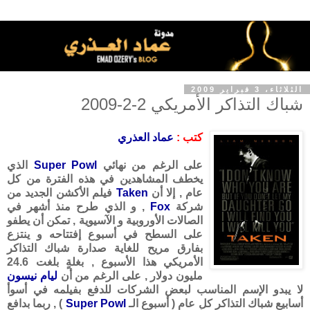
الثلاثاء، 3 فبراير 2009
شباك التذاكر الأمريكي 2-2-2009
كتب :
عماد العذري
على الرغم من نهائي
Super Powl
الذي
يخطف المشاهدين في هذه الفترة من كل
عام , إلا أن
Taken
فيلم الأكشن الجديد من
شركة
Fox
, و الذي طرح منذ أشهر في
الصالات الأوروبية و الآسيوية , تمكن أن يطفو
على السطح في أسبوع إفتتاحه و ينتزع
بفارق مريح للغاية صدارة شباك التذاكر
الأمريكي هذا الأسبوع , بغلةٍ بلغت 24.6
مليون دولار , على الرغم من أن
ليام نيسون
لا يبدو الإسم المناسب لبعض الشركات للدفع بفيلمه في أسوأ
أسابيع شباك التذاكر كل عام ( أسبوع الـ
Super Powl
) , ربما بدافع