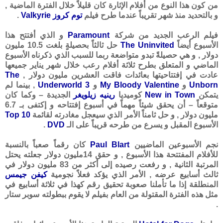
من كون هذا النوع من أفلام الإثارة كان قليلاً خلال الفترة الماضية ,
و بالتحديد منذ شهر تقريباً عندما طرح فيلم
توم كروز Valkyrie
.
فيلم الرعب الجديد من شركة
Paramount
و الذي أفتتح هذا
الأسبوع أيضاً
The Uninvited
حل ثالثاً بحصيلةٍ بلغت 10.5 مليون
دولار , و هي حصيلةً تبدو متواضعة ربما للسبب الذي ذكرناه الأسبوع
الماضي و المتعلق بطرح ثلاثة أفلام رعب خلال شهر يناير جميعها
عادت في إفتتاحيتها بعائدات فاقت العشرين مليون دولار ,
The
Unborn
و
My Bloody Valentine
و
Underworld 3
, بينما لم
يتمكن
New in Town
كوميديا
رينيه زيلويغر
الجديدة – وكما كان
متوقعاً – أن يحقق شيئاً مهماً في أسبوع إفتتاحه و إكتفى بـ 6.7
مليون دولار , و حل ثامناً الأمر الذي سيعجل مغادرته لقائمة
Top 10
الأسبوع المقبل و يسرع من طرحه قريباً على الـ
DVD
.
نجم الأسبوعين الماضيين
Paul Blart
كان رقماً صعباً بالنسبة
للأفلام المفتتحة هذا الأسبوع , و حقق 14مليون دولار جعلته يحتل
المرتبة الثانية , و رفعت رصيده إلى أكثر من 83 مليون دولار في
ثالث أسابيع عرضه , الأمر الذي يؤكد فعلاً نجومية
كيفن جيمس
المنطلقة إذا ما تأملنا صعوبة تحقيق رقم كهذا في ثلاثة أسابيع في
مثل هذه الفترة المقتولة من العام بفيلم لا يقوم ببطولته سوبر ستار
.