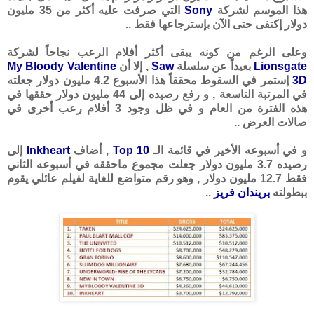
هذا الموسم لشركة
Sony
التي صرفت عليه أكثر من 35 مليون
دولار إكتفى حتى الآن بإسترجاعها فقط ..
وعلى الرغم من كونه يبقى أكثر أفلام الرعب نجاحاً لشركة
Lionsgate
بعيداً عن سلسلة
Saw
, إلا أن
My Bloody Valentine
3D
إستمر في السقوط محققاً هذا الأسبوع 4.2 مليون دولار جعلته
في المرتبة التاسعة , و رفع رصيده إلى 44 مليون دولار حققها في
هذه الفترة من العام و في ظل وجود 3 أفلام رعب أخرى في
صالات العرض ..
و في أسبوعه الأخير في قائمة الـ
Top 10
, أضاف
Inkheart
إلى
رصيده 3.7 مليون دولار جعلت مجموع ماحققه في أسبوعه الثاني
فقط 12.7 مليون دولار , وهو رقم متواضع للغاية لفيلم عائلي يقوم
ببطولته
بريندان فريز
..