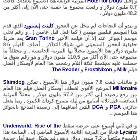
و إحتل
Hotel for Dogs
المرتبة الرابعة هذا الأسبوع بعائدات فاقت
8.7 مليون دولار و رفعت مجموع ما حققه حتى الآن إلى أكثر من
48.2 مليون دولار .
و يبدو أن النجاحات لم تتخل عن العجوز
كلينت إيستوود
الذي قدم
هذا الموسم فيلمين مهمين ( كما فعل قبل عامين ) , و رغم تخلي
موسم الجوائز عنه إلا أن فيلمه الأخير
Gran Torino
يعد ضربةً
حقيقية للعجوز السبعيني في شباك التذاكر , أضاف الفيلم 8.6
مليون دولار هذا الأسبوع محتلاً بها المرتبة الخامسة , و محققاً ما
مجموعه حتى الآن أكثر من 110.5 مليون دولار و هو رقم يفوق ما
حصلت عليه مجتمعةً ثلاثة أفلام رشحت هذا العام لأوسكار أفضل
فيلم
Milk
و
Frost/Nixon
و
The Reader
.
و بعائدات بلغت 7.6 مليون دولار هذا الأسبوع , تمكن
Slumdog
Millionaire
المرشح الأقوى لخطف أوسكار أفضل فيلم هذا العام
من رفع رصيده إلى أكثر من 67.2 مليون دولار , محتلاً المرتبة
السادسة قبل ثلاثة أسابيع من ليلة مسرح كوداك الكبيرة , ربما بفعل
جائزتي
PGA
و
DGA
اللتين أضافهما إلى رصيده المدجج بالجوائز
هذا الموسم ..
و في ثاني أسبوعٍ على عرضه سقط
Underworld: Rise of the
Lycans
فجأةً من المرتبة الثانية الأسبوع الماضي إلى السابعة هذا
الأسبوع مكتفياً بـ 7.2 مليون دولار و هو رقم يشكل خيبة أمل جديدة