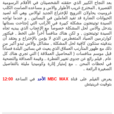
بعد النجاح الكبير الذي حققته الشخصيتان في الأفلام الرسومية
القصيرة , المخترع غريب الأطوار والاس و مساعده الصامت الكلب
غروميت يحاولان الترويج للإختراع الجديد لوالاس وهي آلة لصيد
الحيوانات الضارة قد تفيد العاملين في البساتين , و عندما تواجه
السيدة توتينغتون مشكلة كبيرة في الأرانب التي إجتاحت بستانها
يتدخل والاس لحل المشكلة خصوصاً مع الإعجاب الذي يبديه تجاه
السيدة توتينغتون , و لكن هناك منافساً آخراً على الخط , فيكتور
كوارترمين الصياد المتغطرس الذي لا يؤمن بالإختراع و يعتقد أن
بندقيته ستكون كافية لحل المشكلة , مشاكل والاس تبدو أكبر من
ذلك مع ظهور المتأرنب العملاق الذي يعيث في بساتين البلدة فساداً
قبل موسم منافسات ( المحاصيل العملاقة ) التي تجري هناك كل
عام , فيلم رائع عن جدوى تغيير الفطرة .. وقيمة الصداقة والتضحية
في لحظات المحن .. مع إمتياز إثارة وكوميديا مليئة بالتفاصيل
الصغيرة الرائعة ..
يعرض الفيلم على قناة
MBC MAX
الأحد
في الساعة
12:00
بتوقيت غرينيتش