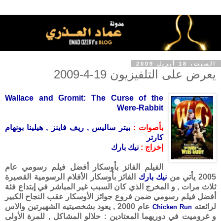
السبت، 18 أبريل 2009
يعرض على التلفيزيون 19-4-2009
Wallace and Gromit: The Curse of the
Were-Rabbit
بأصوات :
بيتر ساليس , ريف فاينز , هيلينا بونهام
كارتر
إخراج :
نيك بارك
الفيلم الفائز بأوسكار أفضل فيلم رسومي عام
2005 يأتي من
نيك بارك
الفائز بأوسكار الأفلام الرسومية القصيرة
ثلاث مرات , و المخرج الذي كان السبب غير المباشر في إبتداع فئة
أفضل فيلم رسومي ضمن فروع جوائز الأوسكار عقب النجاح الكبير
لرائعته
عام 2000 , يعود بشخصيتيه الشهيرتين والاس
Chicken Run
و غروميت في دوريهما المعتادين : حلالو المشاكل , للمرة الأولى