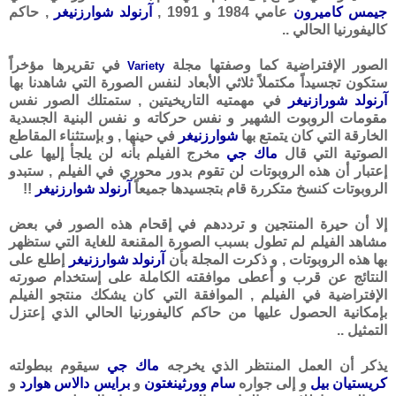
جيمس كاميرون
عامي 1984 و 1991 ,
آرنولد شوارزنيغر
, حاكم
كاليفورنيا الحالي ..
الصور الإفتراضية كما وصفتها مجلة
في تقريرها مؤخراً
Variety
ستكون تجسيداً مكتملاً ثلاثي الأبعاد لنفس الصورة التي شاهدنا بها
آرنولد شورازنيغر
في مهمتيه التاريخيتين , ستمتلك الصور نفس
مقومات الروبوت الشهير و نفس حركاته و نفس البنية الجسدية
الخارقة التي كان يتمتع بها
شوارزنيغر
في حينها , و بإستثناء المقاطع
الصوتية التي قال
ماك جي
مخرج الفيلم بأنه لن يلجأ إليها على
إعتبار أن هذه الروبوتات لن تقوم بدور محوري في الفيلم , ستبدو
الروبوتات كنسخ متكررة قام بتجسيدها جميعاً
آرنولد شوارزنيغر
!!
إلا أن حيرة المنتجين و ترددهم في إقحام هذه الصور في بعض
مشاهد الفيلم لم تطول بسبب الصورة المقنعة للغاية التي ستظهر
بها هذه الروبوتات , و ذكرت المجلة بأن
آرنولد شوارزنيغر
إطلع على
النتائج عن قرب و أعطى موافقته الكاملة على إستخدام صورته
الإفتراضية في الفيلم , الموافقة التي كان يشكك منتجو الفيلم
بإمكانية الحصول عليها من حاكم كاليفورنيا الحالي الذي إعتزل
التمثيل ..
يذكر أن العمل المنتظر الذي يخرجه
ماك جي
سيقوم ببطولته
كريستيان بيل
و إلى جواره
سام وورثينغتون
و
برايس دالاس هوارد
و