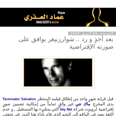
الجمعة، 24 أبريل 2009
بعد أخذٍ و رد .. شوارزنيغر يوافق على
صورته الإفتراضية
قبل قرابة شهرٍ واحد من إطلاق فيلمه المنتظر
Terminator Salvation
بدى المخرج
ماك جي
غير واثقٍ تماماً من إمكانية تضمين صورٍ
إفتراضية لروبوت شركة
التي يمتليء بها المستقبل , و عدم
Sky Net
الثقة يعود في الواقع إلى النجم الذي قام بأداء هذا الدور في تحفتي