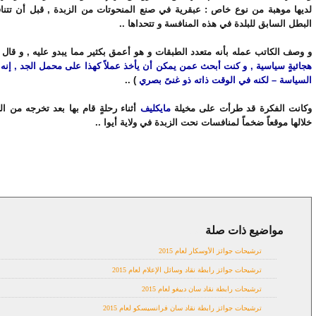
لديها موهبة من نوع خاص : عبقرية في صنع المنحوتات من الزبدة , قبل أن تتن
البطل السابق للبلدة في هذه المنافسة و تتحداها ..
و وصف الكاتب عمله بأنه متعدد الطبقات و هو أعمق بكثير مما يبدو عليه , و قال 
هجائيةٍ سياسية , و كنت أبحث عمن يمكن أن يأخذ عملاً كهذا على محمل الجد , إن
السياسة – لكنه في الوقت ذاته ذو غنىً بصري
) ..
وكانت الفكرة قد طرأت على مخيلة
مايكليف
أثناء رحلةٍ قام بها بعد تخرجه من ال
خلالها موقعاً ضخماً لمنافسات نحت الزبدة في ولاية أيوا ..
مواضيع ذات صلة
news
ترشيحات جوائز الأوسكار لعام 2015
ترشيحات جوائز رابطة نقاد وسائل الإعلام لعام 2015
ترشيحات رابطة نقاد سان دييغو لعام 2015
ترشيحات جوائز رابطة نقاد سان فرانسيسكو لعام 2015