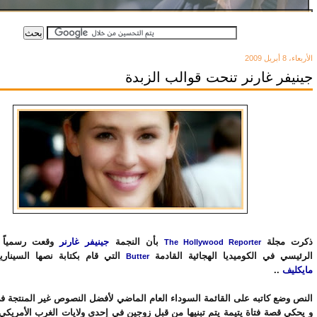
الأربعاء، 8 أبريل 2009
جينيفر غارنر تنحت قوالب الزبدة
ذكرت مجلة
بأن النجمة
جينيفر غارنر
وقعت رسمياً لل
The Hollywood Reporter
الرئيسي في الكوميديا الهجائية القادمة
التي قام بكتابة نصها السينا
Butter
مايكليف
..
و يحكي قصة فتاة يتيمة يتم تبنيها من قبل زوجين في إحدى ولايات الغرب الأمريك