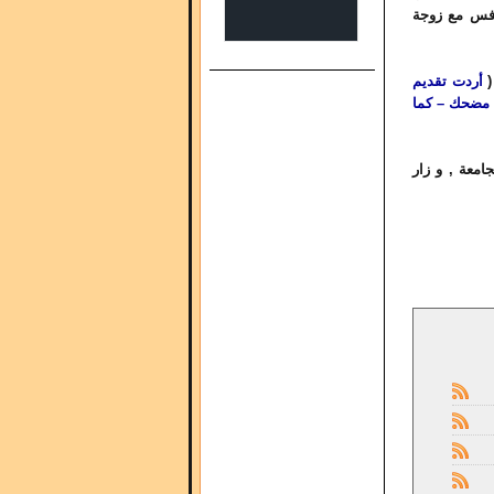
افس مع زوجة
(
أردت تقديم
ه مضحك – كما
جامعة , و زار