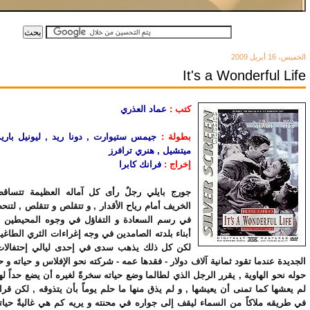
الخميس، 16 أبريل 2009
It's a Wonderful Life
كتب :
عماد العذري
بطولة :
جيمس ستيوارت , دونا ريد , ليونيل باري
ميتشيل , هنري ترافرز
إخراج :
فرانك كابرا
جورج بايلي رجلٌ رأى كل آماله العظيمة تتساق
الخريف أمام رياح الأقدار , و تتقلص و تتقلص , لتنح
في رسم السعادة و التفاؤل في وجوه المحيطين ب
أبناء بلدته الصامدين في وجه إغراءات الثري الطاغية
لكن كل ذلك يذهب سدى في إحدى ليالي إحتفالات
الجديدة عندما تقود ثمانية آلاف دولار - فقدها عمه - شركته نحو الإفلاس و حياته و ح
حوله نحو الهاوية , يقرر الرجل الذي لطالما وضع حياته سخرةً لغيره أن يضع حداً له
لم يعشها كما تمنى أن يعيشها , و لم يذق منها ما حلم يوماً بأن يتذوقه , لكن قر
في طريقه ملاكاً من السماء ليقف إلى جواره في محنته و يريه كم هي غاليةٌ حيات