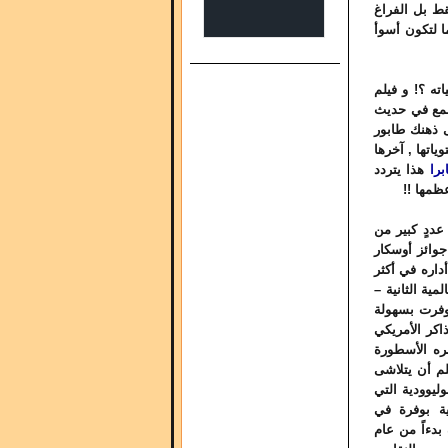
قط بل الفراغ
ا لتكون أسوأ
ته ؟! و فيلم
تسمع في حديث
ى ذهنك طابور
اتها , آخرها
برا
هذا يتردد
عظمها !!
عددٍ كبير من
جوائز أوسكار
أداره في أكثر
 العالمية الثانية –
توفرت بسهولة
اكر الأمريكي
بره الأسطورة
لم أن يتلاشى
وليوودية التي
ية بوفرة في
بدءاً من عام