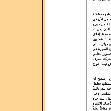
تواجهه مشكلة
عتمل الآن في
اعة من جورج
الذي يحل به
ه محنة إغلاق
 التناغم بين
دولار - التي
ج للسهرة في
 تصوير ختامي
ق شركته بصرف
زوجهما جورج
لص , صحيح أن
نستطيع تجاهل
 يبدو ناقماً
 المكسورة في
ا , تبدو حياة
عمال الكثيرة
قاتلاً بطلاً