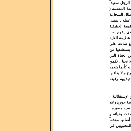
ن من ديسمبر من عام 1945 عندما كان الرجل سعيداً
نذ المقدمة (
 مثال الشجاعة
ه و شريكه في عمله , يتمنى
يمة الحقيقية
ذي يقوم به ,
 عظيمة للغاية
بع ساعة على
 يستشفها من
 الحياة التي
 نحيا , تكمن
و كأنما يتعمد
و لا يعاقبها
ذيبية رفيعة
لإستقلالية ,
صية جورج رغم
 سيد مصيره ,
فت بحياته و
صابها مقدماً
المحبوبين في