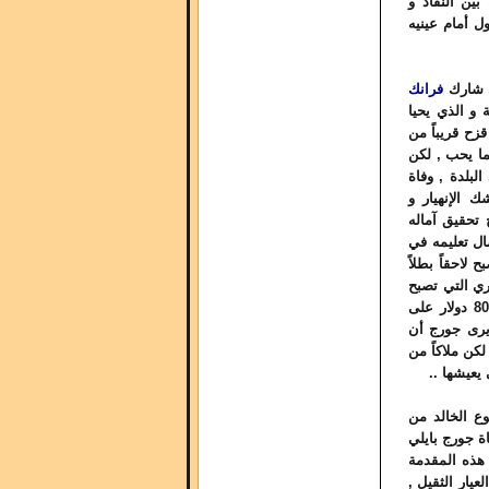
بين النقاد و
ل أمام عينيه
ي شارك
فرانك
 و الذي يحيا
زح قريباً من
ما يحب , لكن
لبلدة , وفاة
 الإنهيار و
تحقيق آماله
ال تعليمه في
لاحقاً بطلاً
ري التي تصبح
زوجته و أم أولاده الأربعة , لكن الأمور تسوء مع مرور الأيام , قبل أن توشك 8000 دولار على
يرى جورج أن
لكن ملاكاً من
يعيشها ..
وع الخالد من
ة جورج بايلي
 هذه المقدمة
عيار الثقيل ,