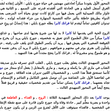
المحور الأول يقودنا مبكراً لحادثتين مهمتين في حياة جورج بايلي : الأولى إنقاذه ل
الغرق أسفل الجليد و هي الحادثة التي أفقدته قدرته على السمع , و الثانية هي 
غاوار مالك الصيدلية التي يعمل فيها من كارثةٍ كادت تودي بحياة أحد المرضى بعد
الدواء بطريقةٍ خاطئة بتأثير حالته النفسية المنهارة من جراء فقدانه لولده , حاد
تبدوان كافيتين تماماً ليقدم لنا
فرانك كابرا
بطله جورج بايلي : هذا إنسانٌ ذو روحٍ حية
الروح الحية التي يقدمها لنا
كابرا
لا بد لها من شيءٍ يغذيها لدى صاحبها , و غذاؤها
كابرا
مبكراً من خلال الطموح الذي تعبق به شخصيته , جورج بايلي يريد أن يخرج م
القوقعة الصغيرة التي يعيش فيها , يريد أن يكسر الطوق الذي يلتف على رقبته , حي
يلجأون إلى هنري بوتر في محنهم و ضوائقهم , جورج بايلي لا يريد أن يدفن نفسه ف
و هو طموحٌ يبدو مشروعاً له , فرانك كابرا ينجح مجدداً في هذا التمهيد ..
المحور التمهيدي الثالث يتعلق بقلب جورج بايلي , القلب الذي تسرقه ماري صديقة 
الشاب في ماري كل ما يكمله و يرضيه , و ماري بالمقابل ( بفعل أداءٍ ممتاز من
دون
كأنما تستحق فعلاً هذا الحب , و الشخصيتان اللتين تديران هذه العلاقة , جورج و ما
في لقاءهما الأول على الشاشة من أن توصل شعور التكامل و التناغم و الإنسجام 
تجاه بعضهما ,
فرانك كابرا
يتمكن تماماً من تقديم شخصيات حقيقية و قريبةٍ فعلاً 
ينجح أيضاً في المحور التمهيدي الثالث ..
يوحد
كابرا
بعد ذلك المحاور التمهيدية الثلاثة :
الروح
, و
الغذاء
, و
العاطفة
في نق
واحدة و بضربة معلِّم كبير , حادثة وفاة والد جورج تكون قادرة على صنع نقطة الإنقل
في الشخصية , فالغذاء سيتوقف على الأقل لفترةٍ من الزمن و لن يكون جورج بايل