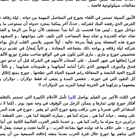
معالجات سيكولوجية فائضة ..
الأمور السيئة تستمر في اللقاء بجورج في المفاصل المهمة من حياته , ليلة زفافه 
القرض الذي رفضه البنك لشركته , حدثٌ آخر يمكننا بمجرد حدوثه أن نستوعب ما ي
دواخل جورج , ليس هذا فحسب بل أننا نبدأ نستشف الآن نوعاً من الرضا و القن
تجاه حياته الجديدة و تجاه نمط المصاعب التي تكيف على مواجهتها , و المشهد 
جورج هذه المعضلة يبدو بليغاً بدرجة عالية : أولاً تصوير يلامس القلب لرجلٍ يواج
شركته ليلة زفافه و يواجه ذلك بشجاعته المعتادة , و ثانياً إمعانٌ في تقديم درجة
شخصيتي جورج و ماري , ماري التي تكون هي في الواقع صاحب مقترح توزيع الألفي 
قررا إنفاقها في شهر العسل - على أصحاب الأسهم في الشركة قبل أن تدعو جور
فندق والدورف المهجور الذي ذكرا أمامه أمنياتهما و طموحات شبابهما , و ثالثاً
للروح الحية النابضة و المتفائلة رغم قسوة الحياة التي تطحنها , جورج يمنع إغلا
كل النقود التي في حوزته , تنقضي المدة و يتبقى له فقط دولاران , دولاران ي
ببعضهما و يتركهما في الخزينة لينجبا المزيد من الدولارات !!
في الثلث الأخير من الفيلم يواصل
كابرا
تأمل الأحلام الكبيرة التي تستمر بالتق
أفكار جورج تؤتي ثمارها و يتمكن الرجل من الوقوف في وجه نفوذ بوتر , لكننا لا 
المشاعر التي تغمرنا و نحن نراقب وضع جورج الذي لم يتغير , جورج في هذه المرحلة
على وضعه , حياته كما هي , منزله كما هو , سيارته العتيقة كما هي , حتى القطعة
درابزين درج منزله ما زالت كما هي , و عندما تكشر الحرب العالمية الثانية عن أنيابه
جورج – على خلاف ما قد تولده فيها بشاعة الحرب – و كأنما تتجدد و تنبعث بفعل الأ
التي ساهم بها جورج خلال فترة الحرب بعدما منعته إعاقته السمعية من أن يصبح م