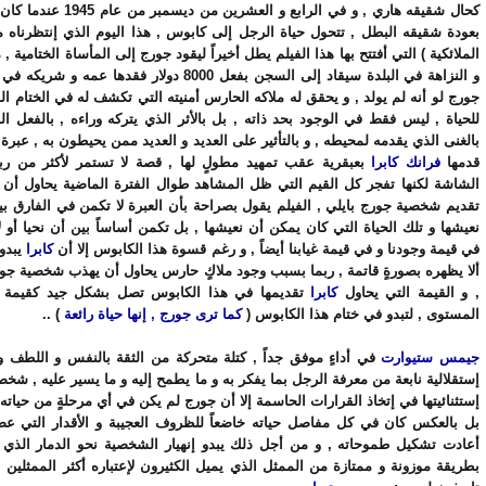
كحال شقيقه هاري , و في الرابع و العشري
بعودة شقيقه البطل , تتحول حياة الرجل إلى كابوس , هذا اليوم الذي إنتظرناه م
الملائكية ) التي أفتتح بها هذا الفيلم يطل أخيراً ليقود جورج إلى المأساة الختامية ,
و النزاهة في البلدة سيقاد إلى السجن بفعل 8000 دولار فقدها عم
جورج لو أنه لم يولد , و يحقق له ملاكه الحارس أمنيته التي تكشف له في الختام الق
للحياة , ليس فقط في الوجود بحد ذاته , بل بالأثر الذي يتركه وراءه , بالفعل ال
بالغنى الذي يقدمه لمحيطه , و بالتأثير على العديد و العديد ممن يحيطون به , عبرة
قدمها
فرانك كابرا
بعبقرية عقب تمهيد مطولٍ لها , قصة لا تستمر لأكثر من ر
الشاشة لكنها تفجر كل القيم التي ظل المشاهد طوال الفترة الماضية يحاول أن
تقديم شخصية جورج بايلي , الفيلم يقول بصراحة بأن العبرة لا تكمن في الفارق بين
نعيشها و تلك الحياة التي كان يمكن أن نعيشها , بل تكمن أساساً بين أن نحيا أو لا
في قيمة وجودنا و في قيمة غيابنا أيضاً , و رغم قسوة هذا الكابوس إلا أن
كابرا
يبدو 
ألا يظهره بصورةٍ قاتمة , ربما بسبب وجود ملاكٍ حارس يحاول أن يهذب شخصية جورج 
, و القيمة التي يحاول
كابرا
تقديمها في هذا الكابوس تصل بشكل جيد كقيمة ته
المستوى , لتبدو في ختام هذا الكابوس (
كما ترى جورج , إنها حياة رائعة
) ..
جيمس ستيوارت
في أداءٍ موفق جداً , كتلة متحركة من الثقة بالنفس و اللطف و ا
إستقلالية نابعة من معرفة الرجل بما يفكر به و ما يطمح إليه و ما يسير عليه , شخ
إستثنائيتها في إتخاذ القرارات الحاسمة إلا أن جورج لم يكن في أي مرحلةٍ من حياته
بل بالعكس كان في كل مفاصل حياته خاضعاً للظروف العجيبة و الأقدار التي عص
أعادت تشكيل طموحاته , و من أجل ذلك يبدو إنهيار الشخصية نحو الدمار الذي أ
بطريقة موزونة و ممتازة من الممثل الذي يميل الكثيرون لإعتباره أكثر الممثلين 