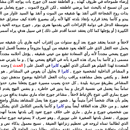
إرضاء طموحاته في ظروف كهذه , و العاطفة تجمد لأن جورج بات يواجه الآن مشاك
من أن تسمح له بالبحث عما يرضي عاطفته , لكن الروح لاتموت , جورج يتعامل مع 
بذات روح الشجاعة التي أنقذ بها شقيقه من الموت و أنقذ بها السيد غاوار من 
يبدو و كأنما يتخذ قراره بإنقاذ بلدته كلها لأنه رأى ببصيرةٍ نافذة كيف ستنزلق عش
متوسطة الدخل في دوامة الإغراءات التي يقدمها هنري بوتر , جورج بروحه الحية 
الكبيرة ( أو يؤجلها كما كان يعتقد عندما أقدم على ذلك ) في سبيل هدفٍ يراه أسمى 
لاحقاً و عندما يعتقد جورج بعد أربع سنوات من إغتراب أخيه هاري بأن شقيقه سي
يحمل عنه الثقل الذي على كاهله يعود شقيقه من أوروبا متزوجاً و منضماً للعمل لدى 
جورج يضحي مجدداً لأنه رأي السعادة تشع من عيني شقيقه , يؤجل أحلامه مجدداً 
مسمى ( و كأنما بدأ يدرك هذه المرة بأنه في الواقع يضحي بها ) , و ما يثيرني 
المتعددة لهذا الفيلم هو التمكن الذي أظهره
كابرا
في العمل على (
الحدث
) وحده ل
و المشاعر الداخلية لشخصية جورج ,
كابرا
لا يحاول أن يغوص في المشاعر , هو
فقط , و يكتفي بجعل مشاهده يراقب ردات الفعل الداخلية بوضوحٍ مدهش دون 
المشاعر بطريقةٍ سردية بليدة , كل حدثٍ يصيب مسيرة جورج يجعلنا مجرد حدو
تماماً بما يعتمل في نفسية الرجل و بما يدور في خاطره , و بنفس النهج يقدم ل
جورج بماري التي تتوج بالإرتباط لاحقاً , مشاعر جورج تجاه ماري مقيدة بدافعٍ من رو
يعلم بأن هناك شخصاً آخراً متيماً بها , شعور جورج هنا يصل للمشاهد بشكلٍ واضح
تعقيد , و من خلال هذه العلاقة أيضاً يبدو
كابرا
و كأنما يلامس التكامل الذي يشكل م
بين شخصيتي جورج و ماري , ماري على خلاف جورج تعود إلى بلدتها بعدما أنهت
نيويورك , تفضل بلدتها الصغيرة على نيويورك , وهو تصرف لا يستوعبه جورج تماماً
الذي لطالما تمناه لروحه في تحطيم زنزانتها الضيقة , نسيج معمول بذكاء نص و 
أحداث متعاقبة ضمن نسق متناغم تقدم مشاعر بطلنا دون الحاجة لأي تعقيد