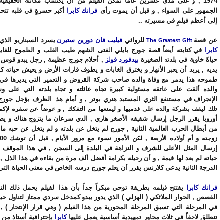
1974 , و على مدى عشرين عاماً تمكن الفيلم من أن يكتسب مكانته الحقيقية 
الجمهور على السواء , و قبل أن يموت رأى
فرانك كابرا
أكبر حسرةٍ في قلبه تتحو
إلى أعظم فيلمٍ في مسيرته ..
عن قصة
للروائي
فيليب فان دورين ستيرن
يسرد السيناريو الذ
The Greatest Gift
كابرا
في كتابته أيضاً قصة جورج بايلي الفتى الشهم طيب القلب و الطموح للغاية
حياةً خاوية في بلدته الصغيرة
بيدفورد فولز
, أحلام جورج عظيمة , رجل يبدو قوس ق
يديه , يريد أن يعبر الأنهار و يخترق الغابات و يطوف قارات الأرض و يعيش حياته ك
طموحه هذا يدمر مع وفاة والده صاحب شركة القروض و التعمير التي يديرها في ا
والده ألقت على عاتقه مسئولية كبيرة تجاه عائلته و تجاه بلدته التي على وشك
الإنجراف في مستنقع الثري المستبد هنري بوتر , و أمام هذا الظرف يؤجل جورج 
تلك ليقف بشركة والده على قدميها و ليمنعها من التفكك , و عوضاً عن سفره لإكم
أوروبا يقرر الرجل إرسال شقيقه الأصغر هاري , الذي سرعان ما يتزوج هناك و يصبح 
من أبطال الحرب العالمية الثانية , جورج لم يتخل عن بلدته و لم يتخل عن حبه ما
إرسال المثل الأعلى للشرف و النزاهة في البلدة إلى السجن , في هذا الموقف 
حياته لم يعد لها قيمة , و أن رحيله بكرامة أفضل ألف مرة من بقاءه في هذا الذل , 
الدرجة الثانية يدعى كلارنس يقرر أن يعلم جورج درسه الخاص في معنى الحياة التي 
فرانك كابرا
يفتتح فيلمه بطريقة توحي مبكراً جداً بأن هذا الفيلم يحمل ذلك الن
القصص , الحوار الملائكي ( الهزلي ) الذي يدور يبدو كمدخل سردي ممتاز لتناول حيا
في المرحلة التي تسبق المرحلة المحورية من هذا الفيلم ( وهي قرار الإنتحار ) ,
تنطلق لاحقاً في ثلاث محاور تمهيدية أساسية يعمل عليها
كابرا
بإحترافية أستاذ من ال