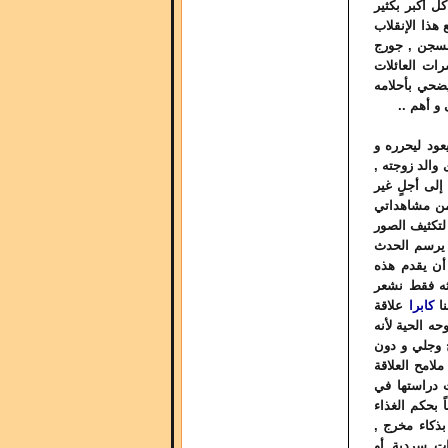
ل أكبر بكثير
هذا الإنقلاب
السجن , جورج
رات العائلات
يضحي بأحلامه
و أهم ..
عود ليحرره و
والد زوجته ,
إلى أجلٍ غير
ضمن مشاهداتي
تكثيف الصور
 يرسم الحدث
أن يقدم هذه
ثه فقط نشعر
نا
كابرا
علاقة
حه الحية لأنه
ٍ وجلي و دون
لامح العلاقة
 دراستها في
 بحكم الغذاء
بذكاء مخرج ,
ات سردية أو