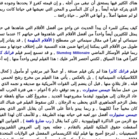
هناك الكثير فيها يستحق أن نبقى من أجله , و إن قيمته كفردٍ لا يحددها وجوده ف
الذي يتركه غيابه أيضاً , و أن كل المآسي و المحن التي نعيشها في حياتنا كانت ربم
لو لم نعشها أصلاً , و أنها في الأخير .. حياة رائعة ..
كيف يمكن للمرء أن يبدأ الحديث عن واحدٍ من أفضل الأفلام التي شاهدها في حيا
يمثل للكثيرين أيضاً واحداً من أفضل الأفلام التي شاهدوها في حياتهم ؟! عندما 
سينمائي أو تقرأ في مقال سينمائي عن مصطلح (
الأفلام الملهمة
) , قد يتبادر إل
طويل من الأفلام التي يمكننا إدراجها ضمن هذه التسمية على إختلاف جودتها و مستوي
ربما فيلم الأوسكار الماضي
, و قد تسمع إسم فيلم
فرانك كا
Slumdog Millionaire
كثيراً في هذا السياق , لكنني أختصر الأمر عليك : هذا الفيلم ليس واحداً منها , إنه أ
فيلم
فرانك كابرا
هذا لم يكن فيلم صدفة , أو عملاً غير مرتقبٍ أو مأمول ( كحال 
الكلاسيكيات السينمائية ) , بل بالعكس , يأتي هذا الفيلم من مخرج رشح لخمس 
قبله , فاز بثلاثٍ منها , قبل أن ينضم إلى القوات الأمريكية مع صديقه و نجمه الذي 
من عمل سابقاً
جيمس ستيوارت
, و بعد توقفٍ دام 6 أعوام – هي فترة الحرب
عاد الرجلان إلى هوليوود ليقدما مشروعهما الجديد , مشروعٌ كلف مبالغ باهظة 
بفعل الزخم الجماهيري الذي يحظى به الرجلان , لكن سقوط الفيلم في شباك التذ
كان مخيباً جداً لكليهما , و ربما يبدو باعثاً على الأسى أن يقابل الدور الذي يعت
جيمس ستيوارت
أفضل دور لعبه في حياته بهذه الطريقة , و للأسف كان لهذا الفي
مع الزمن من الذاكرة الهوليوودية , لكن كما يقال (
رب ضارةٍ نافعة
) , القوانين اله
أسقطت حقوق الملكية للفيلم بالتقادم , جعلته يعود إلى العروض التلفيزيون
السبعينيات , لدرجةٍ أصبح بها فيلم ليلة الكريسماس المفضل في الولايات المتحدة 