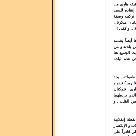
شقيقه هاري من
إنقاذه للسيد
 تركيبه وصفة
ثتان مبكرتان
 .. و كفى !
 أيضاً يقدمه
ن بلدته و من
ث الجميع هنا
ي هذه البلدة
طفولته , يجد
ا ريد
) تبدو و
ري , تتمكنان
الذي يربطهما
من القلب , و
طة إنقلابية
اب و الإنكسار
ي قادراً على