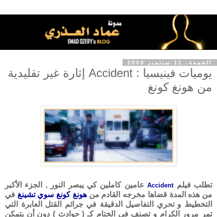
الجمعة، 11 سبتمبر 2009
يوميات فينيسيا : Accident إثارة غير تقليدية
من هونغ كونغ
تطلب فيلم
عامين كاملين كي يبصر النور , الجزء الأكبر
Accident
من هذه المدة قضاها مخرجه القادم من
هونغ كونغ
سوي تشينغ
في
التخطيط و تحري التفاصيل الدقيقة في جرائم القتل العابرة التي
تمر مرور الكرام و تصنف في الختام كـ ( حوادث ) دون أن يتمكن