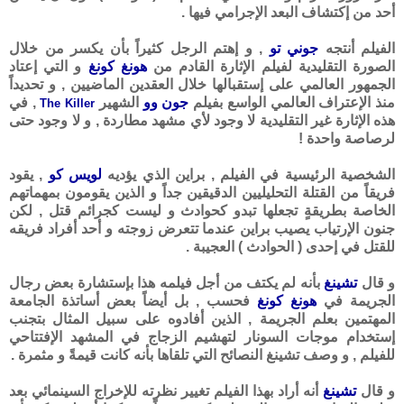
أحد من إكتشاف البعد الإجرامي فيها .
الفيلم أنتجه
جوني تو
, و إهتم الرجل كثيراً بأن يكسر من خلال
الصورة التقليدية لفيلم الإثارة القادم من
هونغ كونغ
و التي إعتاد
الجمهور العالمي على إستقبالها خلال العقدين الماضيين , و تحديداً
منذ الإعتراف العالمي الواسع بفيلم
جون وو
الشهير
, في
The Killer
هذه الإثارة غير التقليدية لا وجود لأي مشهد مطاردة , و لا وجود حتى
لرصاصة واحدة !
الشخصية الرئيسية في الفيلم , براين الذي يؤديه
لويس كو
, يقود
فريقاً من القتلة التحليليين الدقيقين جداً و الذين يقومون بمهماتهم
الخاصة بطريقةٍ تجعلها تبدو كحوادث و ليست كجرائم قتل , لكن
جنون الإرتياب يصيب براين عندما تتعرض زوجته و أحد أفراد فريقه
للقتل في إحدى ( الحوادث ) العجيبة .
و قال
تشينغ
بأنه لم يكتف من أجل فيلمه هذا بإستشارة بعض رجال
الجريمة في
هونغ كونغ
فحسب , بل أيضاً بعض أساتذة الجامعة
المهتمين بعلم الجريمة , الذين أفادوه على سبيل المثال بتجنب
إستخدام موجات السونار لتهشيم الزجاج في المشهد الإفتتاحي
للفيلم , و وصف تشينغ النصائح التي تلقاها بأنه كانت قيمةً و مثمرة .
و قال
تشينغ
أنه أراد بهذا الفيلم تغيير نظرته للإخراج السينمائي بعد