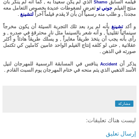
فيلمه السابق
الذي لم يكن سعيداً به , كما أنه لم ينكر بأن
Shamo
منتج الفيلم
جوني تو
تعرض لضغوطات عديدة بخصوص التعامل معه
مجدداً , و طلب منه رسمياً أن بأن لا يقدم فيلماً آخراً
لتشينغ
.
و أكد
تشينغ
بأنه لم يرد بعد تلك التجربة السيئة أن يكون مخرجاً
سينمائياً تقليدياً , و أنه شعر بالسينما مثل نارٍ محترقةٍ في صدره , و
رأى بأنه يجب أن يتخذ طريقاً مغايراً , و يسلك طريقاً هادئاً و أكثر
عقلانية , حتى لو كلفه إنتاج الفيلم الواحد عامين كاملين كي تكتمل
صورته في الذهن .
يذكر أن
ينافس في المسابقة الرسمية للمهرجان لنيل
Accident
الأسد الذهبي الذي يتم منحه في ختام المهرجان يوم السبت القادم .
مشاركة
ليست هناك تعليقات:
إرسال تعليق