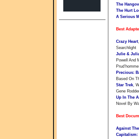
The Hangov
The Hurt Lo
A Serious 
Best Adapt
Crazy Heart
Searchlight
Julie & Juli
Powell And M
Prud’homme;
Precious: 
Based On Th
Star Trek
, W
Gene Rodden
Up In The A
Novel By Wal
Best Docum
Against The
Capitalism: