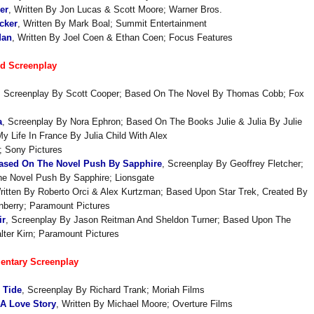
er
, Written By Jon Lucas & Scott Moore; Warner Bros.
cker
, Written By Mark Boal; Summit Entertainment
Man
, Written By Joel Coen & Ethan Coen; Focus Features
ed Screenplay
, Screenplay By Scott Cooper; Based On The Novel By Thomas Cobb; Fox
a
, Screenplay By Nora Ephron; Based On The Books Julie & Julia By Julie
y Life In France By Julia Child With Alex
 Sony Pictures
Based On The Novel Push By Sapphire
, Screenplay By Geoffrey Fletcher;
e Novel Push By Sapphire; Lionsgate
ritten By Roberto Orci & Alex Kurtzman; Based Upon Star Trek, Created By
berry; Paramount Pictures
ir
, Screenplay By Jason Reitman And Sheldon Turner; Based Upon The
ter Kirn; Paramount Pictures
entary Screenplay
 Tide
, Screenplay By Richard Trank; Moriah Films
 A Love Story
, Written By Michael Moore; Overture Films