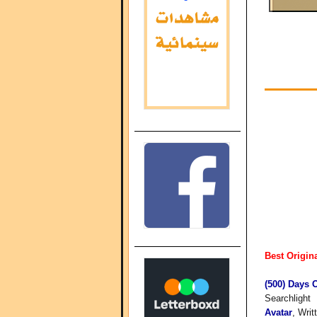
Best Origin
(500) Days
Searchlight
Avatar
, Wri