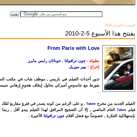
السبت، 6 فبراير 2010
يفتتح هذا الأسبوع 5-2-2010
From Paris with Love
بطولة :
جون ترافولتا , جوناثان رايس مايرز
إخراج :
بيير موريل
تدور أحداث الفيلم في باريس , موظف شاب في مكتب السف
يتورط مع جاسوسٍ أميركي يحاول إيقاف هجومٍ إرهابي سيست
.
الفيلم الجديد من مخرج
, و على الرغم من كونه يصدر في فترةٍ مقاربةٍ لتلك ا
Taken
فيلم
العام الماضي , إلا أن الضجيج المرافق لهذا الفيلم يبدو أقل , ربما
Taken
بإستهلاكية الفكرة , خصوصاً مع فشل أفلام
جون ترافولتا
الأخيرة .