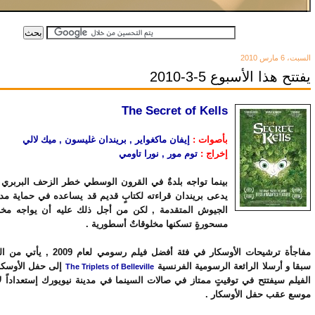
السبت، 6 مارس 2010
يفتتح هذا الأسبوع 5-3-2010
The Secret of Kells
بأصوات :
إيفان ماكغواير , بريندان غليسون , ميك لالي
إخراج :
توم مور , نورا تاومي
بينما تواجه بلدةٌ في القرون الوسطي خطر الزحف البربري 
يدعى بريندان قراءته لكتابٍ قديم قد يساعده في حماية مد
الجيوش المتقدمة , لكن من أجل ذلك عليه أن يواجه مخاو
مسحورةٍ تسكنها مخلوقاتٌ أسطورية .
مفاجأة ترشيحات الأوسكار في فئة أفضل فيلم 
سبقا و أرسلا الرائعة الرسومية الفرنسية
The Triplets of Belleville
الفيلم سيفتتح في توقيتٍ ممتاز في صالات السينما في مدينة نيويورك إستعداداً ل
موسع عقب حفل الأوسكار .