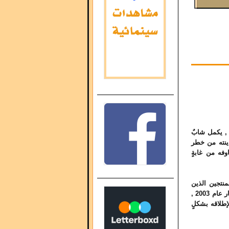
, يكمل شابٌ
ينته من خطر
فه من غابةٍ
رسومي لعام 2009 , يأتي من المنتجين الذين
إلى حفل الأوسكار عام 2003 ,
إطلاقه بشكلٍ