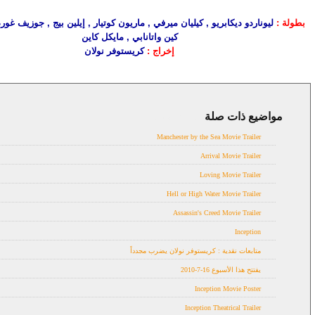
بطولة :
ليوناردو ديكابريو , كيليان ميرفي , ماريون كوتيار , إيلين بيج , جوزيف غور
كين واتانابي , مايكل كاين
إخراج :
كريستوفر نولان
مواضيع ذات صلة
Inception,
Trailer
Manchester by the Sea Movie Trailer
Arrival Movie Trailer
Loving Movie Trailer
Hell or High Water Movie Trailer
Assassin's Creed Movie Trailer
Inception
متابعات نقدية : كريستوفر نولان يضرب مجدداً
يفتتح هذا الأسبوع 16-7-2010
Inception Movie Poster
Inception Theatrical Trailer