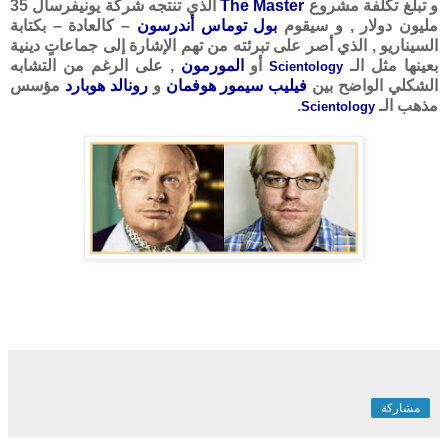
و تبلغ تكلفة مشروع
The Master
الذي تنتجه شركة يونيفرسال 35
مليون دولار , و سيقوم
بول توماس أندرسون
– كالعادة – بكتابة
السيناريو , الذي أصر على تبرئته من تهم الإشارة إلى جماعاتٍ دينية
بعينها مثل الـ
أو
المورمون
, على الرغم من التشابه
Scientology
الشكلي الواضح بين
فيليب سيمور هوفمان
و
رونالد هوبارد
مؤسس
مذهب الـ
.
Scientology
مشاركة