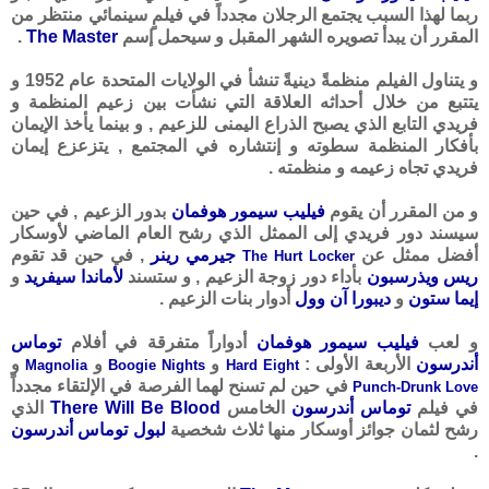
ربما لهذا السبب يجتمع الرجلان مجدداً في فيلمٍ سينمائي منتظر من
المقرر أن يبدأ تصويره الشهر المقبل و سيحمل إسم
The Master
.
و يتناول الفيلم منظمةً دينيةً تنشأ في الولايات المتحدة عام 1952 و
يتتبع من خلال أحداثه العلاقة التي نشأت بين زعيم المنظمة و
فريدي التابع الذي يصبح الذراع اليمنى للزعيم , و بينما يأخذ الإيمان
بأفكار المنظمة سطوته و إنتشاره في المجتمع , يتزعزع إيمان
فريدي تجاه زعيمه و منظمته .
و من المقرر أن يقوم
فيليب سيمور هوفمان
بدور الزعيم , في حين
سيسند دور فريدي إلى الممثل الذي رشح العام الماضي لأوسكار
أفضل ممثل عن
جيرمي رينر
, في حين قد تقوم
The Hurt Locker
ريس ويذرسبون
بأداء دور زوجة الزعيم , و ستسند
لأماندا سيفريد
و
إيما ستون
و
ديبورا آن وول
أدوار بنات الزعيم .
و لعب
فيليب سيمور هوفمان
أدواراً متفرقة في أفلام
توماس
أندرسون
الأربعة الأولى :
و
و
و
Magnolia
Boogie Nights
Hard Eight
في حين لم تسنح لهما الفرصة في الإلتقاء مجدداً
Punch-Drunk Love
في فيلم
توماس أندرسون
الخامس
There Will Be Blood
الذي
رشح لثمان جوائز أوسكار منها ثلاث شخصية
لبول توماس أندرسون
.