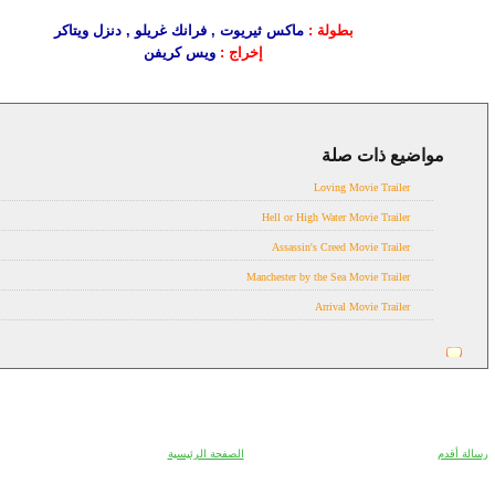
بطولة :
ماكس ثيريوت , فرانك غريلو , دنزل ويتاكر
إخراج :
ويس كريفن
مواضيع ذات صلة
Trailer
Loving Movie Trailer
Hell or High Water Movie Trailer
Assassin's Creed Movie Trailer
Manchester by the Sea Movie Trailer
Arrival Movie Trailer
رسالة أقدم
الصفحة الرئيسية