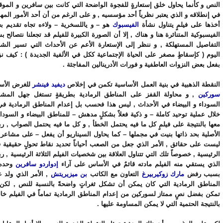
النص و كأنما يحاول خلق إستعارةٍ للفجوة الواضحة التي كانت بين سافرين و المو
في إنطلاقه و الذي يعتبر نظرياً أحد مؤسسيه , و على الرغم من أن أحد الأمور المه
أخذها على فيلمٍ يتناول نشأة
الفيسبوك
هو – و ياللسخرية – ولاءه تجاه تقديم ب
الفيسبوكية المتناثرة هنا و هناك , إلا أن الصورة الكبيرة للفيلم قد تجعلنا نتصالح ب
التفاصيل المستهلكة , و ننظر إلى الإستعارة الأعم عن الأحداث التي تسير الشبك
اليوم ( كإسقاطٍ مصغر على الحياة الإجتماعية ككل في الألفية الجديدة ) : كيف نؤثر
بفعل بعض النزوات العاطفية و فورات الأدرينالين المفاجئة .
النقطة الذهبية في بنية العمل الأساسية تكمن في إخلاص
ديفيد فينشر
للغرض الأ
سوركين
, و محاولة القفز على المناطق الرمادية بطريقةٍ تستغل جهل المشا
السوداء و البيضاء في الأحداث , ليس هذا فحسب بل إعدام المناطق الرمادية في
خلال عملية توحيد كاملة – و ذكية فعلاً بشكلٍ مدهش – للمناطق البيضاء و السودا
معها بالنتيجة على فيلمٍ كل ما فيه يحتمل الخطأ , و كل ما فيه يحتمل الصواب , رب
الأصلية بحد ذاتها بنيت في مجملها – كما يحاول السيناريو أن يفعل – على مشاع
ليست على حقائق , الأمر الذي جعل من الصعب أحياناً تحديد نقاط تحولٍ حقيقية 
الرئيسية , خصوصاً تلك التي تتناول العلاقة بين شخصيات الفيلم الثلاثة الرئيسية , رب
الذي يستقي منه الفيلم مادته قائمٌ في الأساس على آراء
إدواردو سافرين
وحده 
بسبب رفض
مارك زوكيربيرغ
التعاون مع الكاتب
بن ميزيريتش
, الأمر الذي ولد عد
المناطق الرمادية التي كان يمكن أن تشكل ثغراتٍ واضحةً بالنسبة للنص , لك
تمكن بفضل نصٍ ممتاز لسوركين من إعدام المناطق الرمادية تماماً في الفيلم خالقا
بالنتيجة الحتمية التي لا يمكن المساومة عليها .