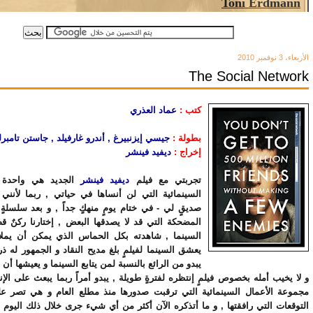
الأربعاء، 3 نوفمبر 2010
The Social Network
كتب :
عماد العذري
بطولة :
جيسي إيزنبيرغ , أندرو غارفيلد , جاستن تامبرل
إخراج :
ديفيد فينشر
تجربتي مع فيلم
ديفيد فينشر
الجديد هي واحدة 
السينمائية التي لن أنساها في حياتي , ربما لأنني 
صديقٍ لي - في ختام يومٍ منهكٍ جداً , و بعد سلسلة
المضحكة التي قد لا يصدقها البعض , إختارنا ركنٌ 
السينما , شاهدته بكل الحماس الذي يمكن أن يم
يعشق السينما لفيلمٍ بلغ مديح النقاد و الجمهور له ذروت
يبدو من الرائع بالنسبة لمن يتابع السينما و يعيشها أن
و لا يخيب أمله بخصوص فيلمٍ إنتظره لفترةٍ طويلة , يبدو أمراً ربما يبعث على الإ
مجموعة الأعمال السينمائية التي ترقبت صدورها منذ مطلع العام و هي تصر ع
التوقعات التي رافقتها , و ما أتذكره الآن أكثر من أي شيء جرى خلال ذلك اليوم 