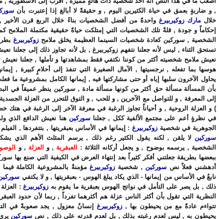
أصعب ما في هذا النص أنه أخذ شخصية ذات هالةٍ مميزة , أقرب إلى الأسطورية , م
, و ضاربةٍ بعمق في حياة الكثيرين اليوم , و حقيقةً لا أبالغ إذا إعتبرت بأن
سورك
خلال
مارك زوكيربيرغ
واحدةً من أفضل الشخصيات بناءً خلال الربع قرن الأخير ,
إحكاماً و جودة , قلةٌ تلك الشخصيات التي إمتلكت حياةً حقيقية مكتملة الملامح كما
الشخصية , سوركين كعادة شخصيات السينما العظيمة يخلق ملامح
زوكيربيرغ
بطريق
تستحق الثناء , ليس لأنه جعلنا نتفهم زوكيربيرغ , بل لأنه تجاوز ذلك إلى جعلنا نع
نعيش ملامح شخصيته أكثر من كوننا نكتفي فقط بمشاهدتها و تأملها , جعلنا نعيش ثق
هوسها بما تفعله , نرجسيتها , الآمال الصغيرة التي تنفذ إلى أحلامٍ كبيرة , إيمان
يحاول الآخرون سلبها إياه أو حتى مشاركتها فيه , إيمانها الكامل بمشروعية ما فعل
بأن المسألة مسألة حق أكثر من كونها مسألة مادة , سوركين ينظر عميقاً في البدا
إلى المعرفة , و للتواصل مع الآخرين , و للحب , و التوق للتحرر من العزلة الجسدية
) و العزلة الروحية , و أحياناً تجاوز الرغبة في معرفة الآخر إلى الرغبة في هتك خ
في نظرةٍ أعم على مجتمع الألفية ككل , جعلنا
سوركين
هنا نعيش الدافع الذي ولد
الجوهرية في شخصية
زوكيربيرغ
: إيمانها في الأساس بعبقريتها , بتتفردها , الفيل
سوركين
لا يلقن , لكنه يقول الكثير رغم ذلك , يرسم المثلث الأهم الذي يشك
الشخصية , يرسمه بوضوح , و يجعل أركانه الثلاثة :
العبقرية
, و
العزلة
, و
الوصول
ببعضها بطريقة جعلتني أفكر كثيراً بعد إنتهاء العرض في الكيفية التي صنع بها سور
أدهشني فعلاً نص
سوركين
, شخصية
زوكيربيرغ
مؤمنةٌ بالمشروعية الكاملة فيما ف
نابعٌ في الأساس من إيمانها - الذي يكاد يبلغ الهوس - بعبقريتها , و لا يكتفي
سوركين
ذلك , بل يصر على التأمل في نواتج الهوس بعبقرية ما يقوم به
زوكيربيرغ
: العزلة 
النظرية التي تقول بأن أكثر الناس عزلة هم أكثرهما تفرداً , ربما لأن حدود العبقري
تتواءم عادةً مع من يحيطون بها ,
زوكيربيرغ
إنسانٌ معزول , يجد صعوبةً في ال
يحيطون به , ليس لعدم رغبته بذلك , بل لعدم قدرته على ذلك , نص
سوركين
يرى 