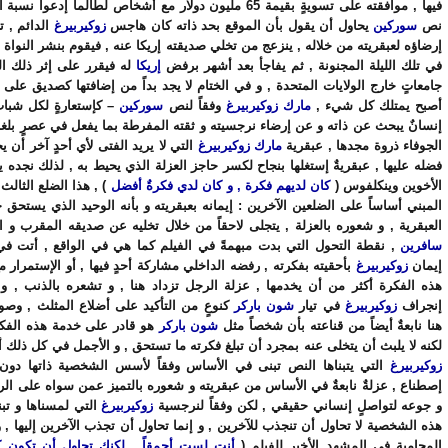
فيها , موافقته على تسويةٍ بقيمة 65 مليون دولار مع أشخاص لطالما إدعوا
نص
سوركين
يحاول أن يقول بأن الموقع بحد ذاته كان هاجس
زوكيربيرغ
الدائم , ت
إرضاؤه لعبقريته من خلاله , ينزعج من تخلي صديقته إريكا عنه , فيقوم بنشر النواة 
في تلك الليلة المجنونة , ثم يفاجأ بعد أشهر برفض
إريكا
له فيقرر على إثر ذلك ا
جامعاتٍ خارج الولايات المتحدة , و في الختام لا يجد بداً من إضافتها كصديق على 
أصبح يمتلك كل شيء ,
مارك زوكيربيرغ
وفقاً لنص
سوركين
– كإستعارةٍ لكل شباب 
إنسانٌ يبحث عن ذاته و عن إرضاء نرجسيته و ثقته المفرطة بما يفعل في عصرٍ بلغت
الجوفاء ذروة مجدها , عبقرية
مارك زوكيربيرغ
التي لا يريد الفتى لأي أحدٍ آخر أن ي
فضله عليها , عبقريةٌ إستغلها بنجاح لكسر حاجز العزلة الذي يحيط به , لذلك نجده ي
الأخوين وينكلفوس (
كان لديهم فكرة , و كان لدي فكرةٌ أفضل
) , هذا الضلع الثالث
المبني أساساً على الضلعين الآخرين : إيمانه بعبقريته و بأنه الوحيد الذي يستحق 
العبقرية , و شعوره بالعزلة , يتجلى لاحقاً من خلال تخليه عن صديقه المقرب و 
سافرين
, نقطة التحول التي بدت مبهمةً في الفيلم كما هي في الواقع , أتت في
إيمان
زوكيربيرغ
بأحقيته بفكرته , رفضه الداخلي مشاركة أحدٍ فيها , أو الإستمرا
هذه الفكرة أكثر من أن يخدمها , عزلة الرجل تزداد هنا , و تشعره بالذنب , و 
إنجراف
زوكيربيرغ
في تيار
شون باركر
كنوعٍ من التأكيد على أضلاع المثلث , وصو
هنا نابعةٌ أيضاً من قناعته بأن شخصاً مثل
شون باركر
هو قادر على خدمة هذه الفكرة
لكنه لا يلبث أن يتخلى عنه بمجرد أن تبلغ فكرته ما تستحق , و الأجمل في كل ذلك 
زوكيربيرغ
التي يتبناها النص تبنى في الأساس وفقاً لأسس الشخصية ذاتها دون أ
إصطناع , عزلةٌ نابعةٌ في الأساس من عبقريته و شعوره بالتميز عمن سواه على ال
و جوعه لتواصلٍ إنساني حقيقي , لكن وفقاً لنرجسية
زوكيربيرغ
التي لمسناها و تبن
هذه الشخصية لا تحاول أن تنجذب للآخرين , و إنما تحاول أن تجذب الآخرين إليها , و
المحامية في المشهد الأخير للفيلم (
أنت لست أحمقاً , لكنك تحاول أن تكون ك