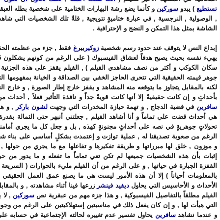
تستطيع
) يبدو
سوركين
و كأنما يضع رشة البهارات الختامية على شخصية بطله العبقري
, الوصولية , النرجسية , في عبارة ختاميةٍ تتويجية , قلةٌ تلك الشخصيات التي شاهد
الشاشة بمثل هذا التمكن و النضج و الإحترافية .
إبداع النص لا يتوقف عند حدود رسم شخصية
زوكيربيرغ
فقط , جزء من عظمته الحقيق
سكان الكوكب و أكثر من نصف مشاهدي الفيلم ) , الفيلم يقفز على هذه الجزئية 
جوهر قيمته الحقيقية التي تتحرى الحاجز الخفي بين الصداقة و الخيانة بمفهومها الت
لكنه بالمقابل يتجاوز ما يتوقعه منه المشاهد و يقفز خارج إطار الصورة , و خارج ال
بأحداثٍ و إن كانت حقيقيةً إلا أنها كانت قويةً جداً و نافذة التأثير فعلاً , أحداث 
سافرين
في قضية الدجاج , و تهمة حيازة المخدرات التي وجهت
لشون باركر
, و هو
هي أحداث قضت علي تماماً و أنا أشاهد الفيلم , جعلتني أنبهر حتى الثمالة بقدر
تحولاتٍ جوهريةٍ في نصه على أحداثٍ مجنونةٍ كهذه , بل و جعل كل ما يجري أمامنا
الرغم من صعوبة تصديقنا له , عملية توازت و إعتمدت بشكلٍ أساسي على بناء ش
و موزون , خلق لها مبرراتها و طريقة تفكيرها و تفاعلها مع ما يجري من حولها , 
إثبات بأن هذه الشخصيات جميعها لم تكن تعي تماماً ما تفعله و ما يدور من حو
القفزة الجبارة في حياتها , و على الرغم من أن الفيلم مليء بالحوارات ( السريعة غال
بالمعلومات أحياناً ) إلا أن هذه الأمور ليست هي ما يصنع عمق العمل الحقيقي 
الأحداث و الأحاسيس التي يحاول
ديفيد فينشر
زرعها فينا أثناء مشاهدته , و بالمقابل 
الفيلم مطلقاً بالتفاصيل الفيسبوكية , و هذا جزء مهم من عبقرية نص
سوركين
, لا 
التي هيأت لها , و إن كان يفعل ذلك في مناسبتين إستهلاكيتين على الرغم من وجود 
و عندما نشاهد
سافرين
يحاول تفسير عدم تغييره لحالته الإجتماعية في حسابه على