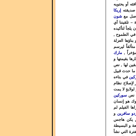
ئه أو يحتويه
 صديقته
إريكا
اصل مع
شون
– تلقيننا أي
 يلجأ لتأكيده
في الطموح ,
بناؤها العزلة
تألقاً ليرسم
ؤخراً ,
مارك
ها بقيمتها و
قين لها , نص
 ما حدث قبيل
كين
في بناءه
ليون دولار لإصلاح نظام
لولايةٍ لا يمت
, نص
سوركين
وك هو إنسان
ها الفيلم لم
ردو سافرين
و
م يكن هاجس
ة و البسيطة
ترة التي نشأ