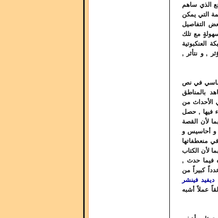
قع الذي ساهم
مة التي يمكن
عض التفاصيل
سهولةٍ مع تلك
ة العنكبوتية
 , و نتأثر ,
ساسي في نص
هد بالمناطق
 الأحداث من
ء فيها , حصل
ما لأن القصة
ر و أحاسيس و
في منعطفاتها
ما لأن الكتاب
فيما حدث ,
داً كبيراً من
ن
ديفيد فينشر
ً عملاً أشبه