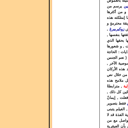
ليئة بالغموض
ين
يرسم من
 و من أكثرها
 إمتلكته هذه
ة محترمةٍ و
يش
زوكيربيرغ
,
تها بنفسها ,
ها بحقها الذي
ت , و شعورها
يات : الحاجة
 ( نعم الجنس
صوصية الآخر ,
 هذه الأركان
م من خلال نص
ل ملامح هذه
ية
, مترابطةً
كين كل ذلك ,
علت , إيمانٌ
فقط بتصوير
, الفيلم يتبنى
ة الفذة قد لا
تواصل مع من
بأن العبقرية