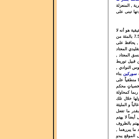
ة , المنعزلة
تها تبنى على
ية هو أنه لا
يهيء نفسه بحيث يصبح هدفاً لعشاق الفيسبوك ( على الرغم من كونهم يشكلون 7.5 بالمئة من
, يحافظ على
قليدي المعتاد
نسق المعتاد ,
من قبيل توريط
س النوادي ,
ة
سوركين
بناء
 منطقياً على
خصياتٍ محكم
ربما كمحاولة
لها خلال تلك
باً و المليئة
بقدر ما تفعل
أيضاً لا يهتم
يهتم بالظروف
ما يبررهما ,
 الموقع يبدو