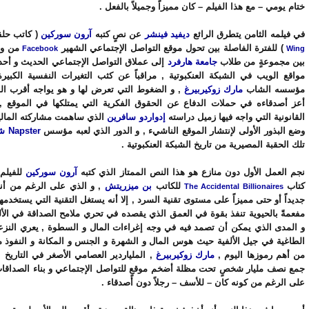
ختام يومي – مع هذا الفيلم – كان مميزاً وجميلاً بالفعل .
في فيلمه الثامن يتطرق الرائع
ديفيد فينشر
عن نصٍ كتبه
آرون سوركين
( كاتب حل
) للفترة الفاصلة بين تحول موقع التواصل الإجتماعي الشهير
من وسي
Facebook
Wing
بين مجموعةٍ من طلاب
جامعة هارفرد
إلى عملاق التواصل الإجتماعي الحديث و أحد
مواقع الويب في الشبكة العنكبوتية , مراقباً عن كثب التغيرات النفسية الكبير
مؤسسه الشاب
مارك زوكيربيرغ
, و الضغوط التي تعرض لها و هو يواجه أقرب الم
أعز أصدقاءه في حملات الدفاع عن الحقوق الفكرية التي يمتلكها في الموقع , 
القانونية التي واجه فيها زميل دراسته
إدواردو سافرين
الذي ساهمت مشاركته المالي
وضع البذور الأولى لإنتشار الموقع الناشيء , و الدور الذي لعبه مؤسس
Napster
شو
تلك الحقبة المصيرية من تاريخ الشبكة العنكبوتية .
نجم العمل الأول دون منازع هو هذا النص الممتاز الذي كتبه
آرون سوركين
للفيلم 
كتاب
للكاتب
بن ميزريتش
, و الذي على الرغم من أنه ل
The Accidental Billionaires
جديداً أو حتى مميزاً على مستوى تقنية السرد , إلا أنه يستغل التقنية التي يستخدمها 
مفعمةً بالحيوية تنفذ بقوة في العمق الذي يقصده في تحري ملامح الصداقة في الألف
و المدى الذي يمكن أن تصمد فيه في وجه إغراءات المال و السطوة , يعري النزعة
الطاغية في جيل الألفية حيث هوس المال و الشهرة و الجنس و المكانة و النفوذ م
من أهم رموزها اليوم ,
مارك زوكيربيرغ
, الملياردير العصامي الأصغر في التاريخ 
جمع نصف مليار شخصٍ تحت مظلة أضخم موقعٍ للتواصل الإجتماعي و بناء الصداقات
على الرغم من كونه كان – للأسف – رجلاً دون أصدقاء .