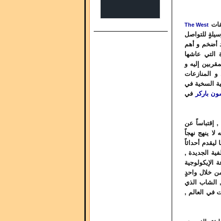
قات
The West
لةٍ للتواصل
 أضخم و أهم
ة التي عاشها
قربين إليه و
و المنازعات
ة السخية في
ن باركر
في
, إقتباساً عن
ا ينهج نهجاً
ليقدم أحداثاً
ية الجديدة ,
 الإيكولوجية
ن خلال واحدٍ
, الشاب الذي
 في العالم ,