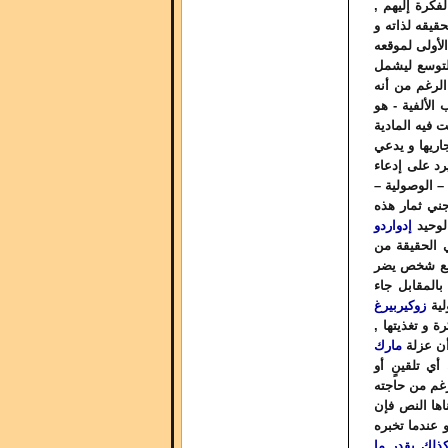
 نسبة الفكرة إليهم ,
حقيقه لذاته و
الأولى لموقعه
لتوسع ليشمل
الرغم من أنه
الألفية - هو
 فيه المادية
جاريها و يدعي
رد على إدعاء
 – الوصولية –
جني ثمار هذه
الوحيد
إدواردو
 الحقيقة من
ر مع شخص يضر
بالمقابل جاء
لية
زوكيربيرغ
 و تغذيتها ,
أن عزلة
مارك
ي تلقينٍ أو
رغم من حاجته
اها النص فإن
 عندما تخبره
ذلك بقدر ما