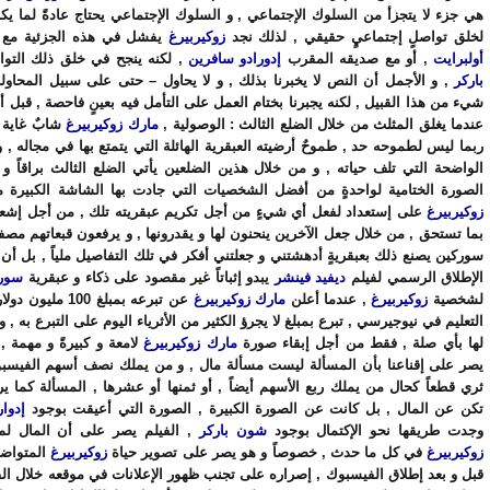
هي جزء لا يتجزأ من السلوك الإجتماعي , و السلوك الإجتماعي يحتاج عادةً لما يكاف
لخلق تواصلٍ إجتماعيٍ حقيقي , لذلك نجد
زوكيربيرغ
يفشل في هذه الجزئية مع
أولبرايت
, أو مع صديقه المقرب
إدورادو سافرين
, لكنه ينجح في خلق ذلك التو
باركر
, و الأجمل أن النص لا يخبرنا بذلك , و لا يحاول – حتى على سبيل المحاولة 
شيء من هذا القبيل , لكنه يجبرنا بختام العمل على التأمل فيه بعينٍ فاحصة , قبل أن
عندما يغلق المثلث من خلال الضلع الثالث : الوصولية ,
مارك زوكيربيرغ
شابٌ غاية 
ربما ليس لطموحه حد , طموحٌ أرضيته العبقرية الهائلة التي يتمتع بها في مجاله , و 
الواضحة التي تلف حياته , و من خلال هذين الضلعين يأتي الضلع الثالث براقاً و م
الصورة الختامية لواحدةٍ من أفضل الشخصيات التي جادت بها الشاشة الكبيرة م
زوكيربيرغ
على إستعداد لفعل أي شيءٍ من أجل تكريم عبقريته تلك , من أجل إشعار
بما تستحق , من خلال جعل الآخرين ينحنون لها و يقدرونها , و يرفعون قبعاتهم مصف
سوركين يصنع ذلك بعبقريةٍ أدهشتني و جعلتني أفكر في تلك التفاصيل ملياً , بل أن
الإطلاق الرسمي لفيلم
ديفيد فينشر
يبدو إثباتاً غير مقصود على ذكاء و عبقرية
سور
لشخصية
زوكيربيرغ
, عندما أعلن
مارك زوكيربيرغ
عن تبرعه بمبلغ 100 م
التعليم في نيوجيرسي , تبرع بمبلغ لا يجرؤ الكثير من الأثرياء اليوم على التبرع به , و 
لها بأي صلة , فقط من أجل إبقاء صورة
مارك زوكيربيرغ
لامعة و كبيرةً و مهمة 
يصر على إقناعنا بأن المسألة ليست مسألة مال , و من يملك نصف أسهم الفيسب
ثري قطعاً كحال من يملك ربع الأسهم أيضاً , أو ثمنها أو عشرها , المسألة كما يرا
تكن عن المال , بل كانت عن الصورة الكبيرة , الصورة التي أعيقت بوجود
إدوا
وجدت طريقها نحو الإكتمال بوجود
شون باركر
, الفيلم يصر على أن المال ل
زوكيربيرغ
في كل ما حدث , خصوصاً و هو يصر على تصوير حياة
زوكيربيرغ
المتواضع
قبل و بعد إطلاق الفيسبوك , إصراره على تجنب ظهور الإعلانات في موقعه خلال الف