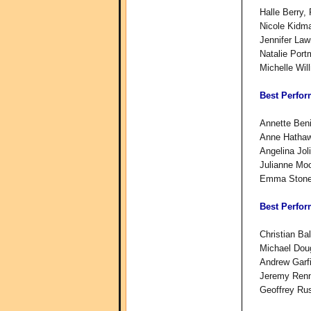
Halle Berry,
Nicole Kidma
Jennifer Law
Natalie Por
Michelle Wil
Best Perfor
Annette Beni
Anne Hathaw
Angelina Jol
Julianne Moo
Emma Stone
Best Perfor
Christian Ba
Michael Dou
Andrew Garfi
Jeremy Renn
Geoffrey Ru