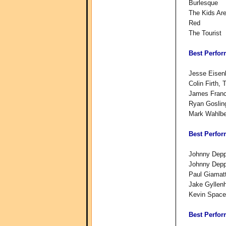
Burlesque
The Kids Are
Red
The Tourist
Best Perfor
Jesse Eisen
Colin Firth,
James Franc
Ryan Gosling
Mark Wahlbe
Best Perfor
Johnny Depp
Johnny Depp
Paul Giamatt
Jake Gyllen
Kevin Space
Best Perfor