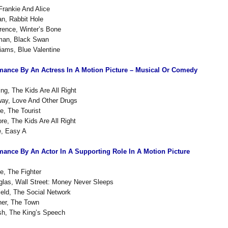
 Frankie And Alice
n, Rabbit Hole
rence, Winter’s Bone
tman, Black Swan
liams, Blue Valentine
mance By An Actress In A Motion Picture – Musical Or Comedy
ng, The Kids Are All Right
ay, Love And Other Drugs
ie, The Tourist
re, The Kids Are All Right
, Easy A
mance By An Actor In A Supporting Role In A Motion Picture
le, The Fighter
glas, Wall Street: Money Never Sleeps
eld, The Social Network
er, The Town
sh, The King’s Speech