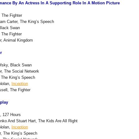
mance By An Actress In A Supporting Role In A Motion Picture
The Fighter
am Carter, The King’s Speech
 Black Swan
 The Fighter
r, Animal Kingdom
r
ofsky, Black Swan
r, The Social Network
 The King’s Speech
Nolan,
Inception
sell, The Fighter
play
, 127 Hours
nko And Stuart Hart, The Kids Are All Right
Nolan,
Inception
r, The King’s Speech