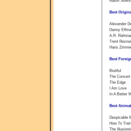
Aaron Sorkin
Best Origin
Alexander D
Danny Elfma
A.R. Rahman
Trent Reznor
Hans Zimme
Best Forei
Biutiful
The Concert
The Edge
I Am Love
In A Better 
Best Anima
Despicable 
How To Trai
The Illusioni