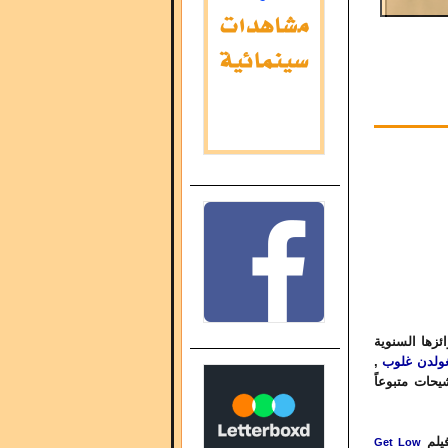
ئزها السنوية
,
غولدن غلوب
حات متبوعاً
يلم
Get Low