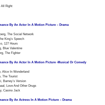
 All Right
mance By An Actor In A Motion Picture – Drama
berg, The Social Network
 The King’s Speech
o, 127 Hours
, Blue Valentine
rg, The Fighter
mance By An Actor In A Motion Picture -Musical Or Comedy
, Alice In Wonderland
, The Tourist
i, Barney’s Version
haal, Love And Other Drugs
y, Casino Jack
mance By An Actress In A Motion Picture – Drama