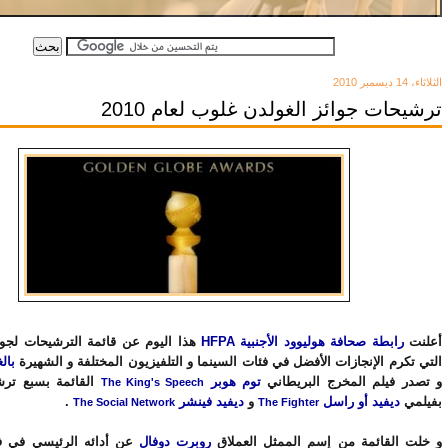
Stagecoach
بركات الحضارة
الثلاثاء، 14 ديسمبر 2010
ترشيحات جوائز الغولدن غلوب لعام 2010
أعلنت
رابطة صحافة هوليوود الأجنبية HFPA
هذا اليوم عن قائمة الترشيحات لجوا
التي تكرم الإنجازات الأفضل في فئات السينما و التلفيزيون المختلفة و الشهيرة
بال
و تصدر فيلم المخرج البريطاني
توم هوبر
القائمة بسبع ترشي
The King's Speech
.
ديفيد فينشر
و
ديفيد أو راسل
بفيلمي
The Social Network
The Fighter
و خلت القائمة من إسم الممثل العملاق
روبرت دوفال
عن أدائه الرئيسي في ف