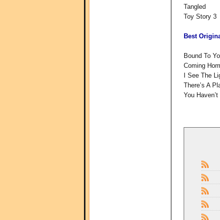
Tangled
Toy Story 3
Best Origin
Bound To Yo
Coming Home
I See The Li
There’s A Pl
You Haven’t