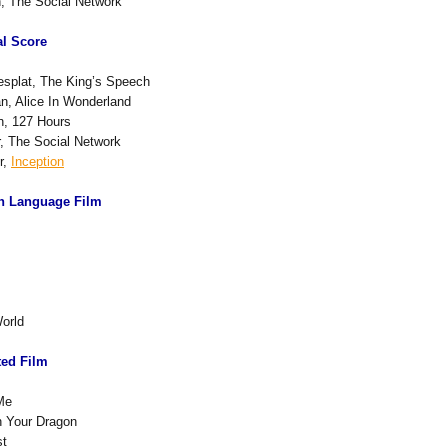
, The Social Network
al Score
esplat, The King’s Speech
n, Alice In Wonderland
, 127 Hours
, The Social Network
r,
Inception
gn Language Film
World
ted Film
Me
n Your Dragon
st