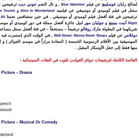
لصالح
رايان غوسلينغ
عن فيلم
, و نال النجم
جوني ديب
ترشيحين ف
Blue Valentine
ممثل في فيلم كوميدي أو موسيقي عن فيلميه
و
e Tourist
Alice In Wonderland
ترشيحين في فئة أفضل فيلم كوميدي أو موسيقي , في حين ستتنافس نجمتا
All
أنيت بينينغ
و
جوليان مور
لنيل جائزة أفضل ممثلة في دور كوميدي أو موس
Right
شريكهما في البطولة
مارك روفالو
ترشيحاً – مستحقاً – في فئة أفضل ممثل مساعد
دوغلاس
عن فيلم
في الوقت الذي إستمرت فيه لعب
Wall Street: Money Never Sleeps
منها فقط إلى حفل الأوسكار المقبل .
القائمة الكاملة لترشيحات جوائز الغولدن غلوب في الفئات السينمائية :
 Picture – Drama
Speech
Network
 Picture – Musical Or Comedy
derland