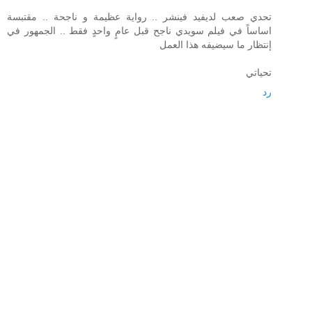
تحدي صعب لديفيد فينشر .. رواية عظيمة و ناجحة .. مقتبسة
اساساً في فيلم سويدي ناجح قبل عامٍ واحدٍ فقط .. الجمهور في
إنتظار ما سيضيفه هذا العمل
تحياتي
رد