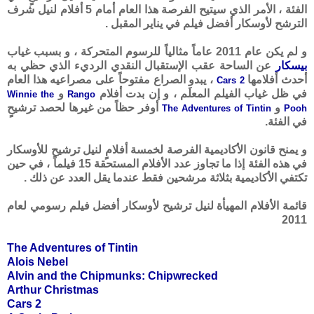
الفئة ، الأمر الذي سيتيح الفرصة هذا العام أمام 5 أفلام لنيل شرف
الترشح لأوسكار أفضل فيلم في يناير المقبل .
و لم يكن عام 2011 عاماً مثالياً للرسوم المتحركة ، و بسبب غياب
بيسكار
عن الساحة عقب الإستقبال النقدي الرديء الذي حظي به
أحدث أفلامها
، يبدو الصراع مفتوحاً على مصراعيه هذا العام
Cars 2
في ظل غياب الفيلم المعلَم ، و إن بدت أفلام
و
Winnie the
Rango
و
أوفر حظاً من غيرها لحصد ترشيحٍ
The Adventures of Tintin
Pooh
في الفئة.
و يمنح قانون الأكاديمية الفرصة لخمسة أفلامٍ لنيل ترشيح للأوسكار
في هذه الفئة إذا ما تجاوز عدد الأفلام المستحقة 15 فيلماً ، في حين
تكتفي الأكاديمية بثلاثة مرشحين فقط عندما يقل العدد عن ذلك .
قائمة الأفلام المهيأة لنيل ترشيح لأوسكار أفضل فيلم رسومي لعام
2011
The Adventures of Tintin
Alois Nebel
Alvin and the Chipmunks: Chipwrecked
Arthur Christmas
Cars 2