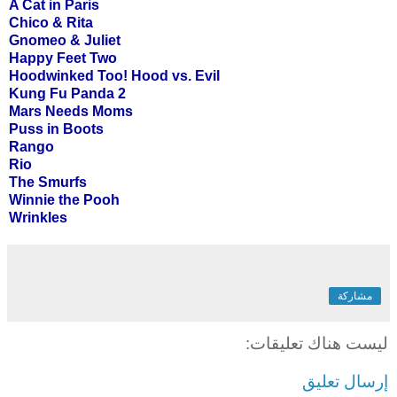
A Cat in Paris
Chico & Rita
Gnomeo & Juliet
Happy Feet Two
Hoodwinked Too! Hood vs. Evil
Kung Fu Panda 2
Mars Needs Moms
Puss in Boots
Rango
Rio
The Smurfs
Winnie the Pooh
Wrinkles
مشاركة
ليست هناك تعليقات:
إرسال تعليق