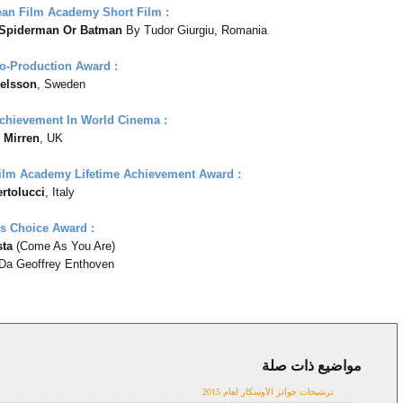
an Film Academy Short Film :
Spiderman Or Batman
By Tudor Giurgiu, Romania
o-Production Award :
ielsson
, Sweden
chievement In World Cinema :
 Mirren
, UK
ilm Academy Lifetime Achievement Award :
rtolucci
, Italy
s Choice Award :
sta
(Come As You Are)
 Da Geoffrey Enthoven
مواضيع ذات صلة
Awards 2012,
news
ترشيحات جوائز الأوسكار لعام 2015