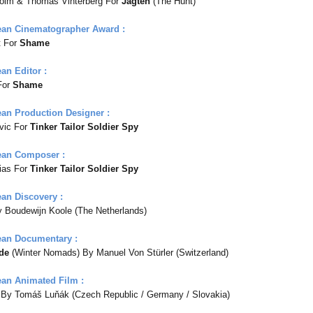
holm & Thomas Vinterberg For
Jagten
(The Hunt)
ean Cinematographer Award :
t For
Shame
an Editor :
For
Shame
an Production Designer :
vic For
Tinker Tailor Soldier Spy
ean Composer :
sias For
Tinker Tailor Soldier Spy
an Discovery :
 Boudewijn Koole (The Netherlands)
ean Documentary :
de
(Winter Nomads) By Manuel Von Stürler (Switzerland)
an Animated Film :
By Tomáš Luňák (Czech Republic / Germany / Slovakia)