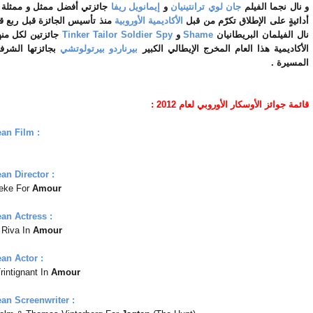
و نال نجما الفيلم
جان لوي ترانتينيان
و
إيمانويل ريفا
جائزتي أفضل ممثل و ممثلة ف
أدائيةٍ على الإطلاق تكرّم من قبل
الأكاديمية الأوروبية
منذ تأسيس الجائزة قبل ربع ق
نال الفيلمان البريطانيان
Shame
و
Tinker Tailor Soldier Spy
جائزتين لكل منه
الأكاديمية هذا العام المخرج الإيطالي الكبير
بيرناردو بيرتولوتشي
بجائزتها الشر
المسيرة .
قائمة جوائز الأوسكار الأوروبي لعام 2012 :
an Film :
an Director :
eke For
Amour
an Actress :
Riva In
Amour
an Actor :
rintignant In
Amour
an Screenwriter :