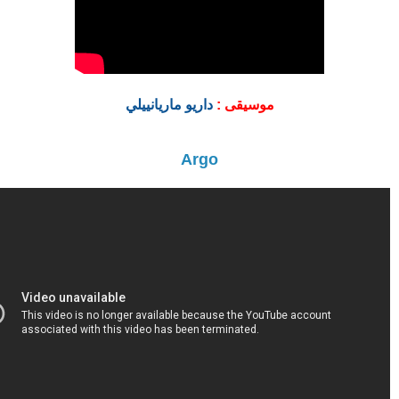
موسيقى :
داريو ماريانييلي
Argo