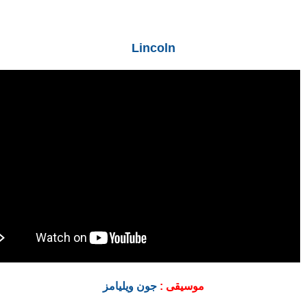
Lincoln
موسيقى :
جون ويليامز