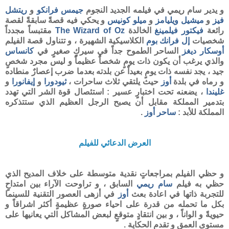
و يدير سام ريمي في فيلمه الجديد النجوم
جيمس فرانكو
و
ريتشل
فيز
و
ميشيل ويليامز
و
ميلو كونيس
و يحكي فيه قصةً سابقةً لقصة
رائعة
فيكتور فيلمينغ
الخالدة
The Wizard of Oz
مقتبساً مجدداً
شخصيات
إل فرانك بوم
الكلاسيكية الشهيرة ، و تتناول قصة الفيلم
أوسكار ديغز
الساحر الطموح جداً في سيركٍ صغيرٍ في
كانساس
والذي يرغب أن يكون ذات يومٍ شخصاً عظيماً و ليس مجرد شخصٍ
جيد ، يجد نفسه ذات يومٍ بعيداً عن بلدته بعدما ضرب إعصارٌ منطاده
و رماه في بلدة
أوز
حيث يلتقي ثلاث ساحرات ،
ثيودورا
و
إيفانورا
و
غليندا
، يضعنه تحت اختبارٍ عسير : استئصال قوة الشر التي تهدد
بتدمير المملكة مقابل أن يصبح الرجل العظيم الذي ستتذكره
المملكة للأبد :
ساحر أوز
.
العرض الدعائي للفيلم
و حظي الفيلم بمراجعاتٍ نقدية متوسطة على خلاف المديح الذي
حظي به فيلم
سام ريمي
السابق ، و تراوحت الآراء بين امتداحٍ
للتجربة ذاتها في اعادة بعث
أوز
في أزهى العصور التقنية للسينما
بكل ما تحمله من قدرة على احياء صورةٍ عظيمةٍ أكثر اشراقاً و
حيويةً و الواناً ، و بين انتقادٍ متوقعٍ لبعض المشاكل التي يعانيها على
مستوى العمق و تقدم الحكاية .