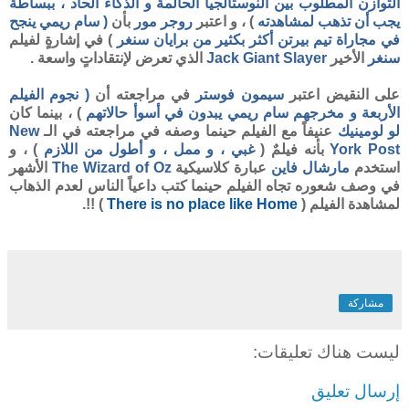
التوازن المطلوب بين النوستالجيا الحالمة و الذكاء الحاد ، ببساطة
يجب أن تذهب لمشاهدته
) ، و اعتبر
روجر مور
بأن
( سام ريمي ينجح
في مجاراة تيم بيرتن أكثر بكثير من برايان سنغر
) في إشارةٍ لفيلم
سنغر
الأخير
Jack Giant Slayer
الذي تعرض لإنتقاداتٍ واسعة .
على النقيض اعتبر
سيمون فوستر
في مراجعته أن
( نجوم الفيلم
الأربعة و مخرجهم سام ريمي يبدون في أسوأ حالاتهم
) ، بينما كان
لو لومينيك
عنيفاً مع الفيلم حينما وصفه في مراجعته في الـ
New
York Post
بأنه فيلمٌ (
غبي ، و ممل ، و
أطول من اللازم
) ، و
استخدم
مارشال فاين
عبارة كلاسيكية
The Wizard of Oz
الأشهر
في وصف شعوره تجاه الفيلم حينما كتب داعياً الناس لعدم الذهاب
لمشاهدة الفيلم (
There is no place like Home
) !!.
مشاركة
ليست هناك تعليقات:
إرسال تعليق