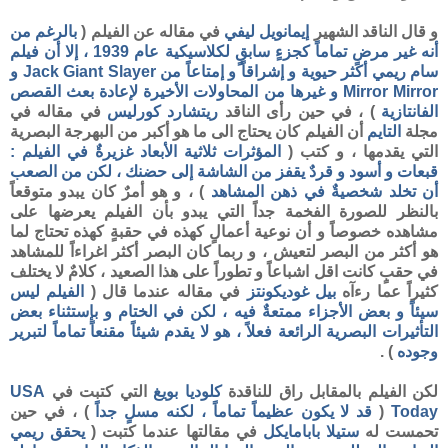
و قال الناقد الشهير
إيمانويل ليفي
في مقاله عن الفيلم (
بالرغم من
أنه غير مرضٍ تماماً كجزءٍ سابقٍ لكلاسيكية عام 1939 ، إلا أن فيلم
سام ريمي أكثر حيوية و إشراقاً و إمتاعاً من
Jack Giant Slayer
و
Mirror Mirror
و غيرها من المحاولات الأخيرة لإعادة بعث القصص
الفانتازية
) ، في حين رأى الناقد
ريتشارد كورليس
في مقاله في
مجلة
التايم
أن الفيلم كان يحتاج الى ما هو أكبر من البهرجة البصرية
التي يقدمها ، و كتب (
المؤثرات ثلاثية الأبعاد غزيرةٌ في الفيلم :
قبعات و أسود و قردٌ يقفز من الشاشة إلى حضنك ، لكن من الصعب
أن تخلد شخصيةٌ في ذهن المشاهد
) ، و هو أمرٌ كان يبدو متوقعاً
بالنظر للصورة الفخمة جداً التي يبدو بأن الفيلم يعرضها على
مشاهده خصوصاً و أن نوعية أعمالٍ كهذه في حقبةٍ كهذه تحتاج لما
هو أكثر من البصر لتعيش ، و ربما كان البصر أكثر اغراءاً للمشاهد
في حقبٍ كانت اقل اشباعاً و تطوراً على هذا الصعيد ، كلامٌ لا يختلف
كثيراً عما رءآه
بيل غوديكونتز
في مقاله عندما قال (
الفيلم ليس
سيئاً و بعض الأجزاء ممتعةٌ فيه ، لكن في الختام و بإستثناء بعض
التأثيرات البصرية الرائعة فعلاً ، هو لا يقدم شيئاً مقنعاً تماماً لتبرير
وجوده
) .
لكن الفيلم بالمقابل راق للناقدة
كلوديا بويغ
التي كتبت في
USA
Today
(
قد لا يكون عظيماً تماماً ، لكنه مسلٍ جداً
) ، في حين
تحمست له
ستيلا بابامايكل
في مقالتها عندما كتبت (
يحقق ريمي