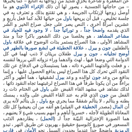
عن المغفرة و شاعرةً بخزيٍ شديد من زواجها به النابع – كما يخبرها
– من حاجاتها الجسدية ، يصور لها أن ذلك
الإغراء الأنثوي
هو ما
أوصل زوجها لإرتكاب الجريمة ، و هي تقتنع بذلك و تعترف به في
جلسة تخليص ، قبل أن يريحها
باول
من حياتها للأبد كما فعل بأربعٍ و
عشرين امرأةً أخرى ، النص يصر على جعل صراع الخير و الشر
الذي يقدمه
واضحاً جداً
، و
توراتياً جداً
،
لا وجود فيه للحياد في
مشاعر المشاهد
، هو يخلصنا من ذلك الشعور باكراً جداً و منذ
المشاهد الأولى ، هذا الصراع يستمر بذات الوضوح في علاقة
باول
بالطفلين
جون
و
بيرل
،
علاقة
الخطيئة في ابشع صورها بالطهر في
أوضح تجلياته
،
جون
و
بيرل
طفلان بريئان لا ذنب لهما في كل
الدوامة التي وضعا فيها ، لهث والدهما وراء نزواته التي بررها لنفسه
، و فعلت والدتهما الشيء ذاته ، هما يستبسلان في الدفاع عن تلك
النقود التي تحرك كل هذا الصراع ليس بدافع الحصول عليها ، و إنما
بدافعٍ من وعد
جون
لوالده و وعد
بيرل
لشقيقها ، هما أطهر و أكثر
براءةً من أن يكونا طرفاً في هذا الصراع لرغبتهما تجاه النقود ذاتها ،
لذلك نشاهد في مشهد القاء القبض على
باول
في الختام ذات رد
الفعل من
جون
الذي قام به عند القاء القبض على والده ، يمسك
بطنه و يتألم ، لا يتألم شفقةً مما يجري مع
باول
، بل يتألم لأنه يرى
أن
المال
(مصدر
الخطيئة
في الفيلم) هو أتفه من أن يعيشوا كل تلك
المعاناة الطويلة لأجله ، خسروا أباهم و أمهم بسبب شيءٍ لا يعنيهم ،
هما الصورة الإختزالية البيّنة جداً لـ (
الحمل
) ، يطاردهم الذئب
المسعور في صورةٍ كابوسيةٍ حقيقيةٍ ، يهربون عن طريق النهر ، تبدو
الرمزية
واضحةً جداً عندما يجدون السبيل نحو
الأمان
في
قارب