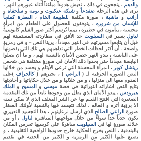
والدهم
، ينجحون في ذلك ، نعيش هدوءاً مباغتاً أثناء عبورهم النهر ،
نرى في هذه الرحلة
ضفدعاً
و
شبكة عنكبوت
و
بومة
و
سلحفاة
و
أرانب
و
ماشية
، صورة مكثفة
للطبيعة الخام
،
الفطرة كملجأ
للإنسان من شروره
، يتوقفون للحصول على الطعام من امرأةٍ
محسنة ، ينامون في حظيرة ، بينما تُرسم أكثر صور الفيلم كابوسيةً
لباول
يسير في
السيلويت
حد الأفق في مطاردته المستميتة لهم
قبل أن يتابعوا مسيرتهم في النهر مجدداً ، يرينا النص – و في رمزيةٍ
واضحة - أن أكثر لحظات الخطر التي تداهمهم هي تلك التي يقضونها
على اليابسة ، يبدو النهر حصن الأمان بالنسبة لهم ، و ما أن يصلوا
اليابسة مجدداً حتى يجدوا ذلك الأمان في صورةٍ مختلفة هي شخص
ريتشل كوبر
، المرأة المحسنة التي ترعى الأيتام و يجسد من خلالها
النص الصورة الحرفية لـ (
الراعي
) ، تجبرهم (
كالخراف
)على
القدوم معها الى منزلها ، و من خلالها و من خلال حكاياتها و أحاديثها
يتابع النص اشاراته التوراتية في قصة
موسى
و
المسيح
و
الملك
هيرودس
، يبدو الأمان الذي يطل من وجودها نابعاً من تلك المقدمة
الصغيرة التي افتتح الفيلم بها عن الشر المغلف الذي لا يمكن تبينه
الا برؤية أثره و افعاله ، لذلك تتجسد فيها بالنسبة لأولئك الصغار
صورة
الراعي الصالح
الذي ارسل لرعايتهم ، هذا التجسيد التعبيري
يكون حدياً جداً سواءً من خلال مواجهتها المباشرة
لباول
، أو من
خلاله صورةٍ لها في
السيلويت
ساهرةً على كرسيها تحرس المكان
بالبندقية ، النص يخرج الحكاية خارج حدودها الواقعية التقليدية ، و
يصبغ عليها الكثير من الرمزية و الكثير من الحدية في تقديم