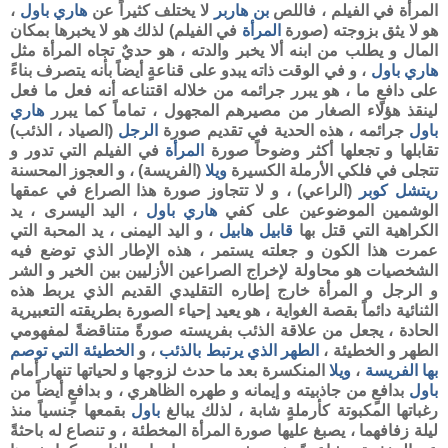
المرأة في الفيلم ، فاللص
بن هاربر
لا يختلف كثيراً عن
هاري باول
،
هو لا يثق بزوجته (صورة
المرأة
في الفيلم) لذلك هو لا يخبرها بمكان
المال و يطلب من ابنه ألا يخبر والدته ، هو حديٌ تجاه المرأة مثل
هاري
باول
، و في الوقت ذاته يبدو على قناعةٍ أيضاً بأنه يتصرف بناءً
على دافعٍ ما ، هو يبرر جرائمه من خلاله اقتناعه أنه فعل ما فعل
لينقذ هؤلاء الصغار من مصيرهم المجهول ، تماماً كما يبرر
هاري
باول
جرائمه ، هذه الحدية في تقديم صورة
الرجل
(الصياد ، الذئب)
تقابلها و تجعلها أكثر وضوحاً صورة
المرأة
في الفيلم التي تدور و
تتجلى في فلكي الأرملة الكسيرة
ويلا
(الفريسة) ، و العجوز المحسنة
ريتشل كوبر
(الراعي) ، و لا تتجاوز صورة هذا الصراع في عمقها
الوشمين الموضوعين على كفي
هاري باول
، اليد اليسرى ، يد
الكراهية التي قتل بها
قابيل
هابيل
، و اليد اليمنى ، يد المحبة التي
عمرت هذا الكون و جعلته يستمر ، هذه الإطار الذي توضع فيه
الشخصيات هو محاولة لإخراج الصراعين الأزليين بين الخير و الشر
و الرجل و المرأة خارج إطاره التقليدي القديم الذي يربط هذه
الثنائية دائماً بقصة الغواية ، هو يعيد إحياء الصورة بطريقته التعبيرية
الحادة ، يجعل من علاقة الذئب بفريسته صورةً متناقضةً لمفهومي
الطهر و الخطيئة ،
الطهر الذي يرتبط بالذئب
، و
الخطيئة
التي توصم
بها الفريسة
،
ويلا
المنكسرة بعد ما حدث لزوجها و لحياتها تنهار أمام
باول
بدافعٍ من جاذبيته و إيمانه و طهره الظاهري ، و بدافعٍ أيضاً من
رغباتها المكبوتة كأرملةٍ شابة ، لذلك يبالغ
باول
بقمعها جنسياً منذ
ليلة زفافهما ، يصبغ عليها صورة المرأة المخطئة ، و تنصاع له باحثةً