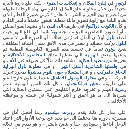
لوتون
في
إدارة
المكان
و
إنعكاسات الضوء
، لكنه يبلغ ذروة تأثيره
تحديداً من خلال محاولة خلق المذاق الكابوسي لهذه الرحلة الطويلة
من الصراع بين الخير و الشر ، لا تغادر ذاكرتي صورة القطار الذي
يقدم البلدة مع زاوية تصويرٍ مائلة يعطينا شعوراً حقيقياً بالشر القادم
و كأن
الكونت دراكيولا
في طريقه الى
لندن
، أو مشهد القبو المقلق
، أو الصورة الشاعرية المؤلمة لجثة
ويلا
نائمةً في قاع النهر حيث
اعتقد
باول
أولاً أن المال قد رُمي هناك ، أو الصورة التي لا تنسى
لباول
يركب حصانه و يسير في مدى الأفق يدندن أغنياته المقلقة ،
ينجح
لوتون
تماماً في تجسيد هذه الصورة الكابوسية المقلقة ثم
يدعمها ببعض
الهزلية
التي تعطيها مذاق
المحاضرة الأخلاقية
و
تحررها من
نمطية الحكاية
، نشاهد ذلك مثلاً في
طريقة قتل الأم
، و
في
جلستها
الشاعرية أسفل النهر
، و في
محاولة باول الهزلية
اللحاق بالمركب
، و في
استسلام جون للنوم مباشرةً
بمجرد تحرك
المركب ، و في
محاولة الوصول للأطفال
عندما ينسلون خارج القبو
على طريقة
وحش فرانكنشتاين
، كل تلك الصور الهزلية تدعم
رمزية
الفيلم و تخرجه خارج التقليدي على مستوى الحكاية التي
يسردها الى ما هو أعمق و أكثر شموليةً في قيمته و موعظته
الأخلاقية .
على مدار كل ذلك يقدم
روبرت ميتشوم
ربما أفضل أداءٍ في
مسيرته ، دوره هنا مختلفٌ الى حدٍ بعيد عن نوعية الأدوار التي اعتاد
الرجل أداءها ، سوداوي جداً و ينضح بالشر ، و هو يقدم من خلاله