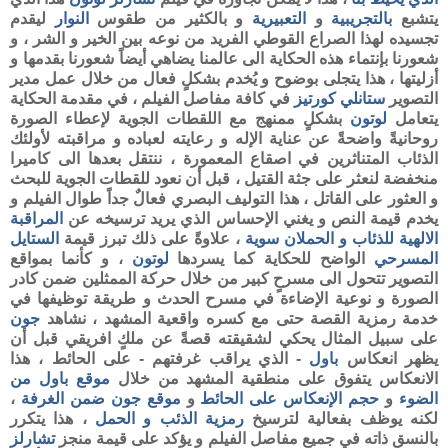
يتشبع
بالتجريبية
و
التعبيرية
و بالكثير من طقوس
النوار
ليقدم
تجسيده لهذا الصراع القوطي الفريد من نوعه بين الخير و الشر ، و
شعورنا بإنتماء هذه الحكاية الى عالمنا يضاهي أيضاً شعورنا بقدمها و
أزليتها ، هذا يتجلى بوضوح و يُخدم بشكلٍ فعال من خلال عمل مدير
التصوير
ستانلي كورتيز
في كافة مفاصل الفيلم ، في مقدمة الحكاية
يتعامل
لوتون
بشكلٍ ممنهج مع اللقطات الجوية لإعطاء الصورة
روحانيةً واضحةً عن عناية الإله و رعايته لعباده و مراقبته لأولئك
الذئاب المتناثرين في اصقاع المعمورة ، ننتقل بعدها الى كاميرا
منخفضة لنعثر على جثة القتيل ، قبل أن نعود للقطات الجوية للبحث
و العثور على القاتل ، هذا التوليف البصري فعالٌ جداً طوال الفيلم و
يخدم قيمة النص و يغني الإحساس الذي يريد ترسيخه عن
المراقبة
الالهية للذئاب و الحملان سوية
، علاوةً على ذلك تبرز قيمة
الستايل
المسرحي
الواضح للحكاية كما يسردها
لوتون
، و كأنما بمواقع
التصوير تتحول الى مسرحٍ كبير من خلال حركة الممثلين ضمن كادر
الصورة و نوعية الإضاءة في مسرح الحدث و طريقة توظيفها في
خدمة رمزية القصة حتى مع كسره واقعية المشهد ، نشاهد
جون
على سبيل المثال يحكي لشقيقته قصةً عن ملكٍ افريقي قبل أن
يظهر انعكاس
باول
- الذي يراقب غرفتهم - على الحائط ، هذا
الانعكاس يتفوق على منطقية المشهد من خلال
موقع باول من
الضوء
و
حجم الإنعكاس على الحائط
و
موقع جون ضمن الغرفة
،
لكنه يوظف بفعالية لترسيخ
رمزية الذئب و الحمل
، هذا يتكرر
بالنسق ذاته في جميع مفاصل الفيلم و يؤكد على قيمة منجز
تشارلز