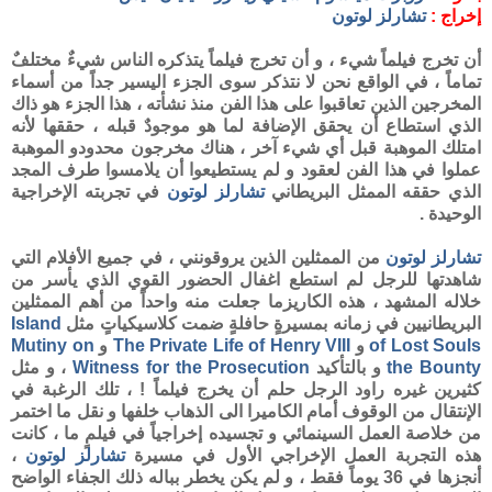
إخراج :
تشارلز لوتون
أن تخرج فيلماً شيء ، و أن تخرج فيلماً يتذكره الناس شيءٌ مختلفٌ
تماماً ، في الواقع نحن لا نتذكر سوى الجزء اليسير جداً من أسماء
المخرجين الذين تعاقبوا على هذا الفن منذ نشأته ، هذا الجزء هو ذاك
الذي استطاع أن يحقق الإضافة لما هو موجودٌ قبله ، حققها لأنه
امتلك الموهبة قبل أي شيء آخر ، هناك مخرجون محدودو الموهبة
عملوا في هذا الفن لعقود و لم يستطيعوا أن يلامسوا طرف المجد
الذي حققه الممثل البريطاني
تشارلز لوتون
في تجربته الإخراجية
الوحيدة .
تشارلز لوتون
من الممثلين الذين يروقونني ، في جميع الأفلام التي
شاهدتها للرجل لم استطع اغفال الحضور القوي الذي يأسر من
خلاله المشهد ، هذه الكاريزما جعلت منه واحداً من أهم الممثلين
البريطانيين في زمانه بمسيرةٍ حافلةٍ ضمت كلاسيكياتٍ مثل
Island
of Lost Souls
و
The Private Life of Henry VIII
و
Mutiny on
the Bounty
و بالتأكيد
Witness for the Prosecution
، و مثل
كثيرين غيره راود الرجل حلم أن يخرج فيلماً ! ، تلك الرغبة في
الإنتقال من الوقوف أمام الكاميرا الى الذهاب خلفها و نقل ما اختمر
من خلاصة العمل السينمائي و تجسيده إخراجياً في فيلمٍ ما ، كانت
هذه التجربة العمل الإخراجي الأول في مسيرة
تشارلز لوتون
،
أنجزها في 36 يوماً فقط ، و لم يكن يخطر بباله ذلك الجفاء الواضح