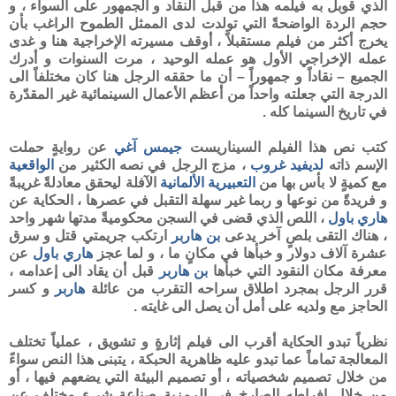
الذي قوبل به فيلمه هذا من قبل النقاد و الجمهور على السواء ، و
حجم الردة الواضحةً التي تولدت لدى الممثل الطموح الراغب بأن
يخرج أكثر من فيلم مستقبلاً ، أوقف مسيرته الإخراجية هنا و غدى
عمله الإخراجي الأول هو عمله الوحيد ، مرت السنوات و أدرك
الجميع – نقاداً و جمهوراً – أن ما حققه الرجل هنا كان مختلفاً الى
الدرجة التي جعلته واحداً من أعظم الأعمال السينمائية غير المقدّرة
في تاريخ السينما كله .
كتب نص هذا الفيلم السيناريست
جيمس آغي
عن روايةٍ حملت
الإسم ذاته
لديفيد غروب
، مزج الرجل في نصه الكثير من
الواقعية
مع كميةٍ لا بأس بها من
التعبيرية الألمانية
الآفلة ليحقق معادلةً غريبةً
و فريدةً من نوعها و ربما غير سهلة التقبل في عصرها ، الحكاية عن
هاري باول
، اللص الذي قضى في السجن محكوميةً مدتها شهر واحد
، هناك التقى بلصٍ آخر يدعى
بن
هاربر
ارتكب جريمتي قتل و سرق
عشرة آلاف دولار و خبأها في مكانٍ ما ، و لما عجز
هاري باول
عن
معرفة مكان النقود التي خبأها
بن هاربر
قبل أن يقاد الى إعدامه ،
قرر الرجل بمجرد اطلاق سراحه التقرب من عائلة
هاربر
و كسر
الحاجز مع ولديه على أمل أن يصل الى غايته .
نظرياً تبدو الحكاية أقرب الى فيلم إثارةٍ و تشويق ، عملياً تختلف
المعالجة تماماً عما تبدو عليه ظاهرية الحبكة ، يتبنى هذا النص سواءً
من خلال تصميم شخصياته ، أو تصميم البيئة التي يضعهم فيها ، أو
من خلال افراطه الصارخ في الرمزية صناعة شيءٍ مختلف عن