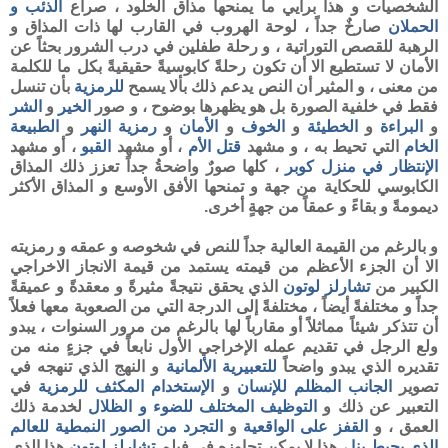
الشخصيات و هذا برأيي ما يمنحها مذاق الخلود ، صراع
الذئب و
الحملان
صارخٌ جداً ، لوحة الهروب في القارب لها ذات المذاق و
الرهبة للقصص التوراتية ، و رحلة طفلين في درب الشرور بحثاً عن
الأمان لا تستطيع الا أن تكون رحلةً كابوسيةً حقيقيةً بكل ما للكلمة
من معنى ، و المثير أن النص يدعم ذلك بألا يسمح
للرمزية
بأن تنسل
فقط في خلفية الصورة بل هو يظهرها بوضوح ، و صور
الخير
و
الشر
و
البراءة
و
الخطيئة
و
الخوف
و
الأمان
و
رمزية النهر
و
الطبيعة
الخام
التي تحيط به ، و مشهد
قتل الأم
، أو مشهد
القبو
، أو مشهد
الإنتظار في منزل كوبر
، كلها صورٌ واضحةُ جداً تعزز ذلك المذاق
الكابوسي للحكاية من جهة و تمنحها الأفق الأوسع و المذاق الأكثر
ديمومةً و بقاءً و عمقاً من جهةٍ أخرى.
و بالرغم من القيمة العالية جداً للنص في شخوصه و عمقه و رمزيته
الا أن الجزء الأعظم من قيمته يستمد من قيمة الانجاز الاخراجي
الكبير من
تشارلز لوتون
الذي يحقق نتيجةً مثيرةً و معقدةً و عميقةً
جداً و مختلفةً أيضاً ، مختلفةً إلى الدرجة التي من الصعوبة معها فعلاً
أن تتذكر شيئاً مماثلاً أو مقارباً لها بالرغم من مرور السنوات ، يبدو
ولع الرجل في تقديم عمله الإخراجي الأول نابعاً في جزءٍ منه من
تقديره الذي يبدو واضحاً
للتعبيرية الألمانية
و النهج الذي تنهجه في
تصوير
الجانب
المظلم للإنسان
و
الإستخدام المكثف للرمزية
في
التعبير عن ذلك و
التوظيف المختلف للضوء
و الظلال
لخدمة ذلك
العمق ، و
القفز على الواقعية
و
التجرد من الصور النمطية للعالم
الذي يحيط بنا
، هذا لا يمكن تجاوزه في فيلم
تشارلز لوتون
هذا الذي