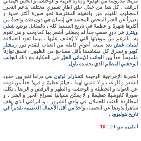
مزيجاً مدروساً من الهدوء و إثارة الريبة و الوحشية و الحس الإيماني
الزائف ، كل هذا من خلال خلق اطارٍ تعبيريٍ مختلف يدعم التحرر
المطلوب للفيلم من واقعيته المفترضة نحو صورة أكثر حدية و
تعبيراً عن الشر المحض المجسد في إنسان هي دون شك واحدةٌ من
أكثرها شهرةً و عظمةً في تاريخ السينما كله ، بالمقابل توضع
شيلي
وينترز
في دورٍ صعبٍ جداً لم يجعلني أشعر بها كما يجب و هي تقوم
به بالرغم من موهبتها التي لا يُختلف عليها ، بينما تعود العملاقة
ليليان غيش
بعد سبعة أعوامٍ كاملة من الغياب لتقدم دور
ريتشل
كوبر
و تسرق كل مشاهدها بأقل مساحةٍ من الظهور ، تحقق توازناً
ملموساً جداً بين
الجانب الإيماني الخيّر
في الحكاية مع ذلك
الجانب
الوحشي المظلم
الذي يجسده
باول
.
التجربة الإخراجية الوحيدة
لتشارلز لوتون
هي دراما تقع بين حدود
الشعر و الرعب و لا تنتمي لهما ، فيلمٌ عظيمٌ و فريدٌ جداً من نوعه
عن الغواية و الخطيئة و الوحشية و الطهر و الرفض و الرضا ، تكلله
صورةٌ كابوسيةٌ عظيمةٌ و لا يمكن نسيانها لصراع الخير و الشر ، و
لمطاردة الذئب للحملان في وادي الشرور ، و للراعي الذي يقف
ساهراً يذودها عن الحمى ،
واحدٌ
من أقل الأعمال العظيمة تقديراً في
تاريخ هوليوود
.
التقييم من 10 :
10