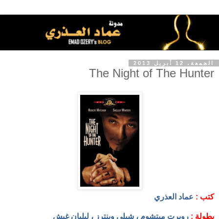
الجمعة، 12 أبريل 2013
The Night of The Hunter
كتب :
عماد العذري
بطولة :
روبرت ميتشوم ، شيلي وينترز ، ليليان غيش