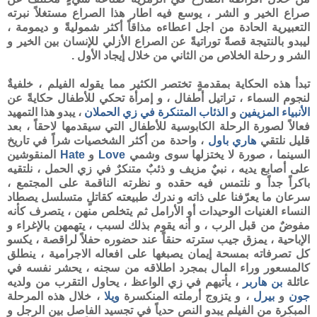
صراع الخير و الشر ، يوسع فيه اطار هذا الصراع مستغلاً نبرته
التعبيرية الحادة من اجل اعطاءه مذاقاً أكثر شموليةً و ديمومة ،
ليبدو بالنتيجة قصةً توراتيةً عن الصراع الأزلي للإنسان بين الخير و
الشر و رحلة الخلاص من الثاني من خلال إيجاد الأول .
تبدأ هذه الحكاية بمقدمةٍ تختصر الكثير مما يقوله الفيلم ، خلفيةٌ
لنجوم السماء ، تراتيل أطفال ، و إمرأة تحكي للأطفال حكايةً عن
الأنبياء المزيفين
و
الذئاب المتنكرة في زي الحملان
، يبدو هذا التمهيد
فعالاً لصورة الرحلة الكابوسية للأطفال التي سيقدمها لاحقاً ، بعد
قليل نلتقي
هاري باول
، واحدة من أكثر الشخصيات شراً في تاريخ
السينما ، صورة لا يختزلها سوى وشمي
Love
و
Hate
المنقوشين
على أصابع يديه ، نبيٌ مزيف و ذئبٌ متنكرٌ في زي الحمل ، نلتقيه
باكراً جداً و نلتمس فيه حقده و نظرته الناقمة على المجتمع ،
سرعان ما يعرّفنا على ذاته و ندرك طبيعته كقاتلٍ متسلسل يصطاد
النساء الغنيات الوحيدات أو الأرامل ثم يتخلص منهن ، يتصرف كأنه
مفوضٌ من قبل الرب ، و أنه يقوم بذلك لسبب ، يتهمهن بالإغراء و
الإباحية ، يمزق جيب سترته حنقاً عند حضوره حفلاً لراقصة ، يكسو
كل تصرفاته بمسحة إيمان يصبغها على افعاله الاجرامية ، ينطلق
كالمسعور وراء المال بمجرد اطلاقه من سجنه ، يحشر نفسه في
عائلة
بن هاربر
، يأتيهم في زي الواعظ ، يحاول التقرب من ولديه
جون
و
بيرل
، و يتزوج أرملته المنكسرة
ويلا
، خلال هذه المرحلة
المبكرة من الفيلم يبدو النص حدياً في تجسيد الفاصل بين الرجل و