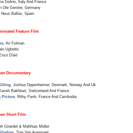
ria Golino, Italy And France
an Ole Gerster, Germany
, Neus Ballús, Spain
nimated Feature Film
ss
, Ari Folman
lain Ughetto
 Enzo D'aiò
ean Documentary
illing
, Joshua Oppenheimer, Denmark, Norway And Uk
Kaveh Bakhtiari, Switzerland And France
 Picture
, Rithy Panh, France And Cambodia
an Short Film
ph Girardet & Matthias Müller
 Shadow
, Tom Van Avermaet