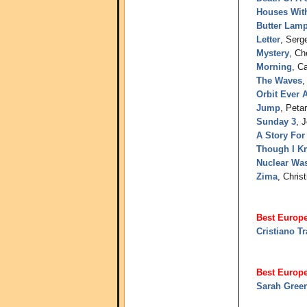
Houses Wit
Butter Lam
Letter
, Serg
Mystery
, Ch
Morning
, C
The Waves
,
Orbit Ever A
Jump
, Peta
Sunday 3
, 
A Story For
Though I Kn
Nuclear Wa
Zima
, Chris
Best Europe
Cristiano Tr
Best Europ
Sarah Gree