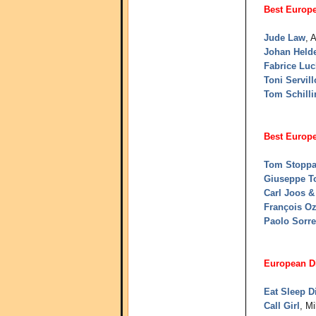
Best Europ
Jude Law
, 
Johan Held
Fabrice Luc
Toni Servill
Tom Schilli
Best Europe
Tom Stoppa
Giuseppe T
Carl Joos &
François O
Paolo Sorre
European Di
Eat Sleep D
Call Girl
, M