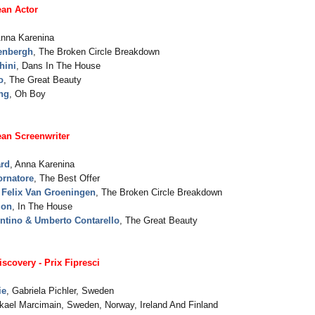
ean Actor
Anna Karenina
enbergh
, The Broken Circle Breakdown
hini
, Dans In The House
o
, The Great Beauty
ng
, Oh Boy
an Screenwriter
rd
, Anna Karenina
ornatore
, The Best Offer
 Felix Van Groeningen
, The Broken Circle Breakdown
zon
, In The House
ntino & Umberto Contarello
, The Great Beauty
scovery - Prix Fipresci
ie
, Gabriela Pichler, Sweden
ikael Marcimain, Sweden, Norway, Ireland And Finland