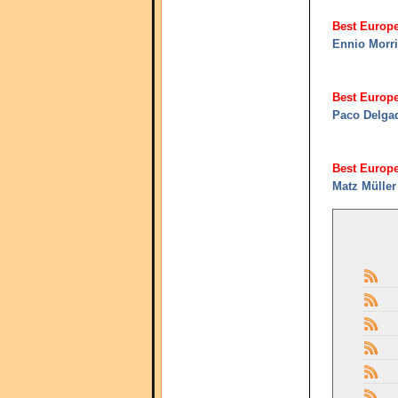
Best Europ
Ennio Morr
Best Europ
Paco Delga
Best Europ
Matz Müller