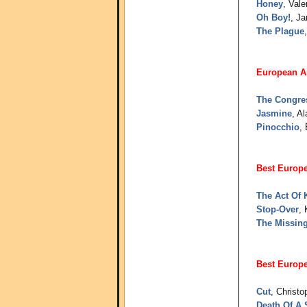
Honey
, Vale
Oh Boy!
, J
The Plague
European A
The Congre
Jasmine
, A
Pinocchio
,
Best Europ
The Act Of K
Stop-Over
, 
The Missing
Best Europe
Cut
, Christo
Death Of A