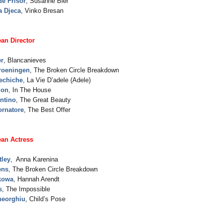
e Frisor
, Susanne Bier
a Djeca
, Vinko Bresan
an Director
er
, Blancanieves
roeningen
, The Broken Circle Breakdown
Kechiche
, La Vie D’adele (Adele)
zon
, In The House
ntino
, The Great Beauty
ornatore
, The Best Offer
an Actress
tley
, Anna Karenina
ens
, The Broken Circle Breakdown
kowa
, Hannah Arendt
s
, The Impossible
heorghiu
, Child’s Pose