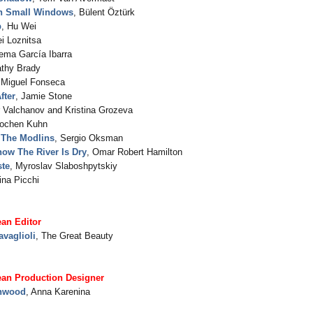
h Small Windows
, Bülent Öztürk
p
, Hu Wei
ei Loznitsa
ema García Ibarra
athy Brady
 Miguel Fonseca
fter
, Jamie Stone
r Valchanov and Kristina Grozeva
Jochen Kuhn
 The Modlins
, Sergio Oksman
ow The River Is Dry
, Omar Robert Hamilton
ste
, Myroslav Slaboshpytskiy
tina Picchi
an Editor
avaglioli
, The Great Beauty
ean Production Designer
nwood
, Anna Karenina