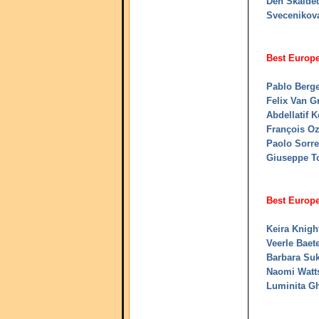
Den Skalded
Svecenikov
Best Europe
Pablo Berg
Felix Van G
Abdellatif 
François O
Paolo Sorre
Giuseppe T
Best Europe
Keira Knigh
Veerle Baet
Barbara Su
Naomi Watt
Luminita G