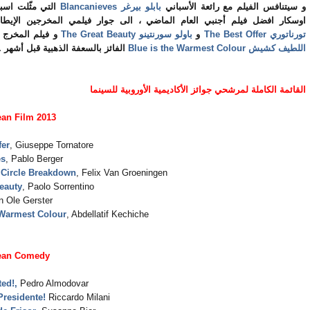
التي مثّلت اسبا
Blancanieves
بابلو بيرغر
و سيتنافس الفيلم مع رائعة الأسباني
اوسكار افضل فيلم أجنبي العام الماضي ، الى جوار فيلمي المخرجين الإيطا
و فيلم المخرج
The Great Beauty
باولو سورنتينو
و
The Best Offer
تورناتوري
الفائز بالسعفة الذهبية قبل أشهر .
Blue is the Warmest Colour
اللطيف كشيش
القائمة الكاملة لمرشحي جوائز الأكاديمية الأوروبية للسينما
ean Film 2013
fer
, Giuseppe Tornatore
es
, Pablo Berger
 Circle Breakdown
, Felix Van Groeningen
eauty
, Paolo Sorrentino
 Ole Gerster
 Warmest Colour
, Abdellatif Kechiche
ean Comedy
ted!,
Pedro Almodovar
residente!
Riccardo Milani