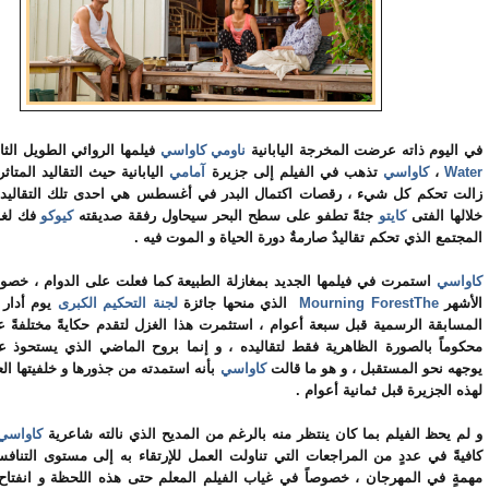
في اليوم ذاته عرضت المخرجة اليابانية
ناومي كاواسي
فيلمها الروائي الطويل الث
Water
،
كاواسي
تذهب في الفيلم إلى جزيرة
آمامي
اليابانية حيث التقاليد المتاثر
زالت تحكم كل شيء ، رقصات اكتمال البدر في أغسطس هي احدى تلك التقاليد
خلالها الفتى
كايتو
جثةً تطفو على سطح البحر سيحاول رفقة صديقته
كيوكو
فك لغز
المجتمع الذي تحكم تقاليدٌ صارمةٌ دورة الحياة و الموت فيه .
كاواسي
استمرت في فيلمها الجديد بمغازلة الطبيعة كما فعلت على الدوام ، خصوص
الأشهر
The
Mourning Forest
الذي منحها جائزة
لجنة التحكيم الكبرى
يوم أدار
المسابقة الرسمية قبل سبعة أعوام ، استثمرت هذا الغزل لتقدم حكايةً مختلفةً 
محكوماً بالصورة الظاهرية فقط لتقاليده ، و إنما بروح الماضي الذي يستحوذ ع
يوجهه نحو المستقبل ، و هو ما قالت
كاواسي
بأنه استمدته من جذورها و خلفيتها العائ
لهذه الجزيرة قبل ثمانية أعوام .
و لم يحظ الفيلم بما كان ينتظر منه بالرغم من المديح الذي نالته شاعرية
كاواسي
كافيةً في عددٍ من المراجعات التي تناولت العمل للإرتقاء به إلى مستوى التناف
مهمةٍ في المهرجان ، خصوصاً في غياب الفيلم المعلم حتى هذه اللحظة و انفتاح 