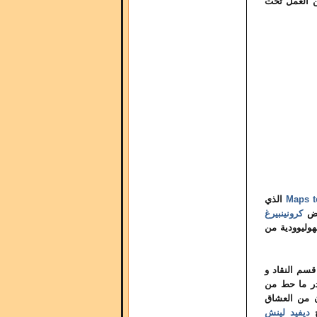
ن العمل تحت
Maps t
الذي
رض
كرونينبيرغ
هوليوودية من
سم النقاد و
قدر ما حط من
ون من العشاق
ح
ديفيد لينش