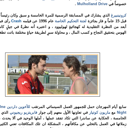
خصوصاً في
Mulholland Drive
.
كرونينبيرغ
الذي يشارك في المسابقة الرسمية للمرة الخامسة و سبق وكان رئيساً ل
قبل 15 عاماً و فاز بجائزة
لجنة التحكيم الخاصة
عام 1996 عن فيلمه
Crash
رأى في
أبعد من النظرة التقليدية له كهجائيةٍ لهوليوود ، و اعتبره أنه نظرةٌ في جيلٍ كا
الهوس بتحقيق النجاح و كسب المال ، و محاولة سبرٍ لطريقة حياةٍ مختلفة باتت تطغى
سابع أيام المهرجان حمل للجمهور العمل السينمائي المرتقب
للأخوين داردين
One
Night
مع
ماريون كوتيار
في تعاونها الأول معهم إلى جوار
فابريتزيو ريجيوني
الذي ي
الخامسة ، الحكاية عن ساندرا التي تكاد تفقد عملها ، أملها الوحيد في ألا يحدث ذ
زملائها في العمل بالتخلي عن مكافآتهم ، المشكلة ان تلك المكافئات تعني الكثير