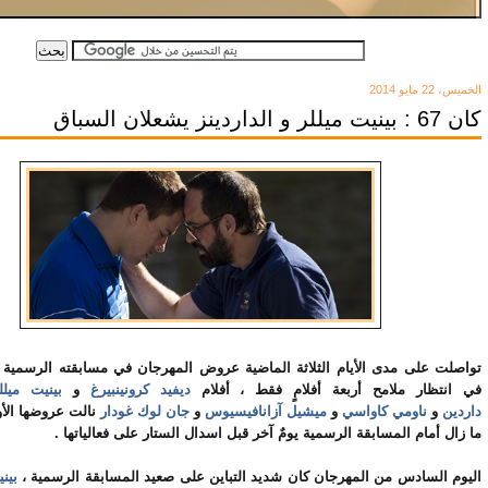
الخميس، 22 مايو 2014
كان 67 : بينيت ميللر و الداردينز يشعلان السباق
تواصلت على مدى الأيام الثلاثة الماضية عروض المهرجان في مسابقته الرسمية ا
في انتظار ملامح أربعة أفلامٍ فقط ، أفلام
ديفيد كرونينبيرغ
و
بينيت ميلل
داردين
و
ناومي كاواسي
و
ميشيل
آزانافيسيوس
و
جان لوك غودار
نالت عروضها الأ
ما زال أمام المسابقة الرسمية يومٌ آخر قبل اسدال الستار على فعالياتها .
اليوم السادس من المهرجان كان شديد التباين على صعيد المسابقة الرسمية ،
بين