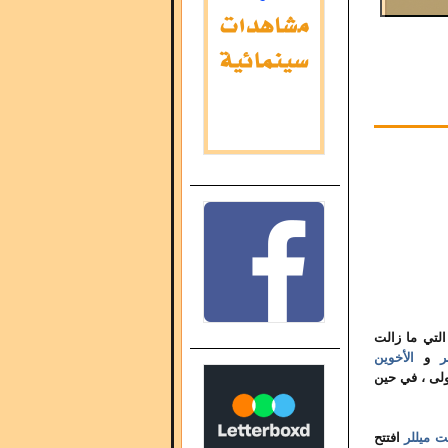
لتي ما زالت
ر
و
الأخوين
ولى ، في حين
يت ميللر
افتتح