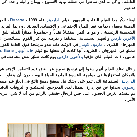
العاملة ، و كل ما لدى ساندرا هي عطلة نهاية الأسبوع ، يومان و ليلة واحدة كي ت
تقنعهم .
لوهلة ذكّر هذا الفيلم النقاد و الجمهور بفيلم
الداردينز
عام 1999 ،
Rosetta
، الذي
الذهبية يومها ، ربما مع تغير المناخ الإجتماعي و الاقتصادي السابق ، و ربما المزي
الشخصية الرئيسية ، و هو ما أثمر استقبالاً نقدياً و جماهيرياً ممتازاً للفيلم يليق ك
الأخوين داردين
و لغتهم السينمائية المختلفة و يفرضه بين كبار القوم المتنافسين ع
المهرجان الكبرى ،
ماريون كوتيار
في الوقت ذاته تبدو مرشحةً فوق العادة للفوز 
ممثلةٍ في المهرجان ، الطريف أنها كادت أن تفعلها مع فيلم
جاك أوديار
nd Bone
عامين ، ذات الفيلم الذي عرّفها
بالأخوين داردين
يوم كانت تصوّر بعض مشاهده في بل
و قال صناع الفيلم أنهم سعوا إلى ترسيخ صورةٍ عن بعض قيم التضامن الإجتماعي
بالإمكان استفزازها في مواجهة القسوة المادية للحياة اليوم ، دون أن يغفلوا ا
الداردينز
السينمائية التي تبدو على وشك نيل سعفةٍ ذهبيةٍ ثالثةٍ في انجازٍ غير مس
ريجيوني
تحدثوا عن فن إدارة الممثل لدى المخرجين البجليكيين و البروفات الدقيقة
تم تنفيذها بغرض الحصول على حس ارتجالٍ حقيقي بالرغم من أنه لا شيء مرت
الأمر .