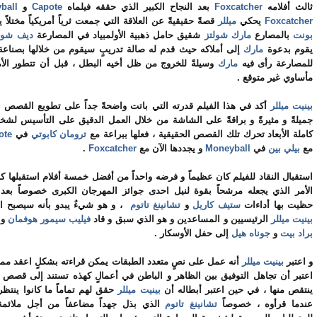
ثالث أفلامه
Foxcatcher
بعد النجاح الكبير الذي حققه فيلماه
Capote
و
ball
Foxcatcher
يحكي
ميللر
قصةً حقيقيةً عن العلاقة التي جمعت ثرياً أمريكياً مختلاً
بونت
بالمصارع
مارك شولتز
شقيق حامل ذهبية الأولمبياد في المصارعة
ديف شول
يقوم بدعوة
مارك
إلى أملاكه حيث قدم له صالة تدريبٍ سيقوم من خلالها بصناعة
للمصارعة رأى فيه
مارك
وسيلةً للخروج من ظل أخيه البطل ، قبل أن تتطور الأم
مأساوي غير متوقع .
بينيت ميللر
أكد في هذا الفيلم قدرته التي باتت واضحةً جداً على تطويع القصص ال
جميلةً و مثيرةً و براقةً على الشاشة من خلال العمل الدقيق على التأسيس لشخص
كاملة الأبعاد تحرك تلك القصص الحقيقية ، فعلها ببراعة مع
ترومان كابوتي
في
ote
مع
بيلي بين
في
Moneyball
و يجددها الآن مع
Foxcatcher
.
استقبال النقاد للفيلم كان عظيماً و فرضه واحداً من أفضل خمسة أفلام استقبلها كان
الأمر الذي يجعله مرشحاً بقوة لنيل احدى جوائز المهرجان الكبرى خصوصاً بعد 
حظيت بها أداءات
ستيف كاريل
و
تشانينغ تاتوم
، و هو شيءٌ يبدو بأنه سيصبح اعتي
بينيت ميللر
الرئيسيين و المساعدين و هو الذي سبق و قاد
فيليب سيمور هوفمان
و
براد بيت
و
جوناه هيل
إلى حفل الأوسكار .
و اعتبر
بينيت ميللر
أنه عمل على نصٍ متعدد الطبقات يمكن قراءته بشكلٍ اعقد مما ي
اعتبر أن تجاهل التوفيق بين الظاهر و الباطن في أعمالٍ كهذه تستند إلى قصص 
ينتقص منها ، في حين اعتبر أبطاله أن
بينيت ميللر
حقق لهم تماماً ما كانوا ينتظر
عندما قرأوه ، خصوصاً
تشانينغ تاتوم
الذي بذل جهداً مضاعفاً من أجل ملائمة