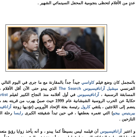
عددٍ من الأفلام لتحظى بنجومية المحفل السينمائي الشهير .
بالمجمل كان وضع فيلم
كاواسي
جيداً جداً بالمقارنة مع ما جرى في اليوم التالي 
الفرنسي
ميشيل آزانافيسيوس
The Search
الذي يبدو حتى الآن أقل الأفلا
المسابقة الرسمية ،
آزانافيسيوس
في أول أفلامه منذ النجاح الكبير لفيلم
tist
حكايةً عن الحرب الروسية الشيشانية عام 1999 حيث صبيٌ يهرب من
ينضم إلى اللاجئين ، يلتقي
كارول
رئيسة بعثة الإتحاد الأوروبي (تؤديها زوجة
آزاناف
بيرينيس بيجو
) التي تغمره بعطفها ، في حين تبدأ شقيقته الكبرى
رايسا
رحلة ال
النازحين .
و اعتبر
آزانافيسيوس
أن فيلمه ليس بسيطاً كما يبدو ، و أنه يأخذ زوايا رؤيةٍ متع