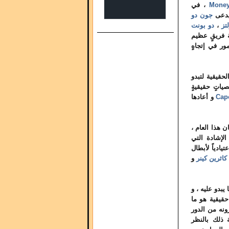
Money
، في
 يدعى
جون دو
تز
،
دو بونت
 فريقٍ عظيم
ور في إتجاهٍ
حقيقية لتبدو
ياتٍ حقيقيةٍ
Cap
و أعادها
 هذا العام ،
الإشادة التي
ادياً لأبطال
كاثرين كينر
و
بدو عليه ، و
حقيقية هو ما
ونه من الدور
 ذلك بالنظر