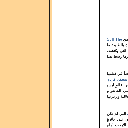
امن
Still The
ة بالطبيعة ما
 التي يكتشف
ها وسط هذا
اً في فيلمها
ستيفن فريرز
عن عالمٍ ليس
لى الحاضر و
لية و زيارتها
التي لم تكن
س على جائزةٍ
الأبواب أمام