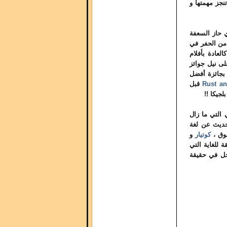
نجز مهمتها و
 حاز السعفة
د من الحفر في
العادة بأفلام
لى نيل جوائز
بجائزة أفضل
Rust a
قبل
جيكا !!
 التي ما زال
لحديث عن لغة
بوق ،
كوتيار
و
 للغاية التي
جل في حقيقة