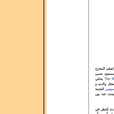
لفيلم المخرج
م مستوى ضمن
The Ar
يحكي
 قريته بعد مقتل والديه و
يسيوس
النجمة
بحث عنه بين
ددة للنظر في