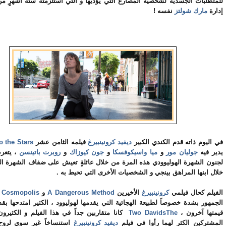
للمتطلبات الجسدية لشخصية المصارع التي يؤديها و التي استلزمته ستة أشهرٍ م
إدارة
مارك شولتز
نفسه !
في اليوم ذاته قدم الكندي الكبير
ديفيد كرونينبيرغ
فيلمه الثامن عشر
o the Stars
يدير فيه
جوليان مور
و
ميا واسيكوفسكا
و
جون كيوزاك
و
روبرت باتينسن
، يتع
لجنون الشهرة الهوليوودي هذه المرة من خلال عائلةٍ تعيش على ضفاف الشهرة ال
خلال ابنها المراهق بينجي و الشخصيات الأخرى التي تحيط به .
الفيلم كحال فيلمي
كرونينبيرغ
الأخيرين
A Dangerous Method
و
Cosmopolis
ق
الجمهور بشدة خصوصاً لطبيعة الهجائية التي يقدمها لهوليوود ، الكثير امتدحها ب
قيمتها آخرون ،
The
Two Davids
كانا متقاربين جداً في هذا الفيلم و الكثير
المشتركين الكثر لهما رأوا في فيلم
ديفيد
كرونينبيرغ
استنساخاً غير سوي لرو