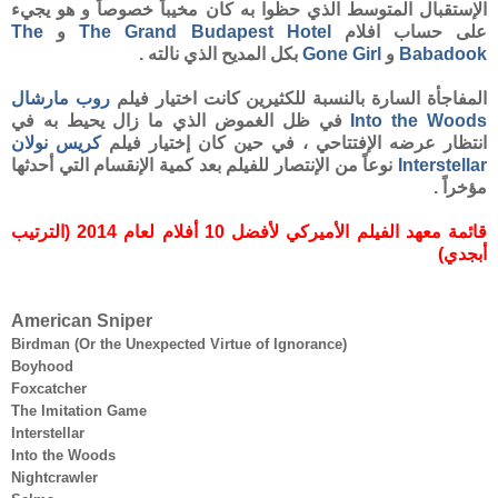
الإستقبال المتوسط الذي حظوا به كان مخيباً خصوصاً و هو يجيء
على حساب افلام
The Grand Budapest Hotel
و
The
Babadook
و
Gone Girl
بكل المديح الذي نالته .
المفاجأة السارة بالنسبة للكثيرين كانت اختيار فيلم
روب مارشال
Into the Woods
في ظل الغموض الذي ما زال يحيط به في
انتظار عرضه الإفتتاحي ، في حين كان إختيار فيلم
كريس نولان
Interstellar
نوعاً من الإنتصار للفيلم بعد كمية الإنقسام التي أحدثها
مؤخراً .
قائمة معهد الفيلم الأميركي لأفضل 10 أفلام لعام 2014 (الترتيب
أبجدي)
American Sniper
Birdman (Or the Unexpected Virtue of Ignorance)
Boyhood
Foxcatcher
The Imitation Game
Interstellar
Into the Woods
Nightcrawler