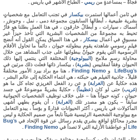
فجأةً – بمساعدةٍ من
ريمي
- الطباخ الأشهر في باريس .
في ثامن أعمالها استمرت
بيكسار
في تجنب التعامل مع شخصياتٍ
بشرية طبيعية ، أبطالها السابقون مجموعة دمى ، نمل ، وحوش ،
أسماك ، سيارات ، و أبطالٌ خارقون ، في هذا العمل بطلنا هو فأرٌ
تحيط به مجموعةٌ من الشخصيات البشرية التي تأخذ حيزاً غير
مسبوقٍ في أعمال
بيسكار
، في هذا السياق يمكن القول أنه أنضج
فيلمٍ رسوميٍ شاهدته يقوم ببطولته حيوان ، دائماً ما تحاول الأفلام
الرسومية التي يقوم حيوانٌ ببطولتها على جذب المشاهد من خلال
محاولة رسم ملامح (
البيولوجية
) المختلفة التي ينتمي إليها ذلك
الحيوان وفقاً لمقاييس (
بشرية
) ، بيكسار ذاتها فعلت ذلك مرتين في
Bug’s
Life
و
Finding Nemo
، هنا مع براد بيرد الأمور مختلفةٌ
قليلاً ، جاذبية الفيلم هي حبكته ، هي انتماء الحكاية إلى عالم البشر ،
هذه حكايةٌ عن (
الغرابة
) و عن رد الفعل الغريزي تجاه كل ما هو
(
غريب
) حتى لو كان (
عظيماً
) ، حكايةٌ بشريةٌ موضوعةٌ في جسد
حيوان ، كونه حيواناً هنا – على خلاف توظيف الشخصيات الحيوانية
سابقاً – يكون هو مصدر تلك (
الغرابة
) ، أن يقوم بطهي أشهى
المأكولات في باريس ، أكثر الحيوانات قذارةً و بؤساً ، يبدو التعامل
مع بيولوجية الشخصية الرئيسية شيئاً نابعاً من صميم الحكاية و ليس
مجرد محاكاةٍ لواقع بشري يقدم رسائل عن قوة الإتحاد في
Bug’s
Life
أو عواطفنا الأزلية التي لا تصدأ في
Finding Nemo
.
عالم الفئران ذاته - كبيولوجيةٍ مختلفة – يقدّم هنا بصورةٍ مبررة ،