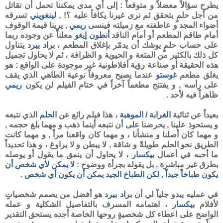
يطرح سؤالاً معضلاً و متوقعاً : إلى أي مدى يمكننا تحمل أن نقاتل
من أجل حلمٍ يتحقق ثم نرى غيرنا يكافأ عليه ؟! ,
لينغويني
تسرقه
أضواء المجد و عاطفته مع زميلته فينسى
ريمي
, يرينا قيمة الوقوف
أمام طاقم المطعم أو أمام الناقد
أنطون إيغو
معلناً عن وجوده ربما
على حساب حلمٍ يوشك أن يدمّر بإغلاق المطعم ،
براد بيرد
يتناول
كل ذلك بالكثير من المتعة و الحيوية و الظرافة ، ثم لا يحاول تجميل
هذه الحقيقة أو صناعة رؤية أفلاطونية غير موجودة على الواقع : هو
يغلق مطعم
غوستو
عندما يصبح معروفاً نوعية الطاهي الذي يقف
على رأسه , و يفتتح مطعماً آخراً في ختام الفيلم لن يكون
ريمي
ظاهراً فيه لأحد .
بعيداً عن ثنائية
الغرابة / الموهبة
، هذا فيلم رائع عن
الحلم
الذي نتبعه
و يستحوذ علينا , يحرضنا على أن نتبعه أينما ذهب و مهما بلغ حجمه ,
و مهما كان أصلنا و منشأنا ، و مهما كان واقعنا مراً , و مهما كانت
الطريق نحو الحلم طويلةً و شاقة , لا يبطن و لا يراوغ ، و هذا تحديداً
ما أحبه في أعمال
بيكسار
، لا يحاول أن ينمق ما يقول أو يوصله
بطرق غير مباشرة , بل يقوله بجرأة ووضوح :
لا يمكن لأي شخص أن
يكون طباخاً جيداً , لكن الطباخ الجيد يمكن أن يكون أي شخص
.
في عمليه يبدو جلياً لي أن
براد بيرد
هو أفضل من يصمم شخصياتٍ
لأفلام
بيكسار
، اهتمامه المسرف بالتفاصيل الشكلية و عمله
الواضح على اعطاء كل شخصيةٍ روحها الخاصة أجده يستحق التقدير