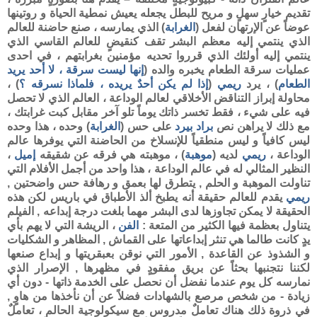
تقديم خيارٍ سهلٍ و مريح للبطل يجعله يعيش نمطية الحياة و روتينها
عوضاً عن الإرتهان لفعل (
الغرابة
) الذي يمارسه ، صنع حاضنة للعالم
الذي ينتمي إليه معظم البشر تقف كنقيضٍ للعالم القاسي الذي
ينتمي إليه أولئك الذي قرروا تحديه مؤمنين بغرابتهم ، في احدى
عمليات سرقة الطعام يخبره والده (
إنها ليست سرقة ، لا أحد يريد
الطعام
) ، يرد
ريمي
(
إذا لم يكن أحدٌ يريده ، فلماذا نسرقه ؟
) ،
محاولة إبراز التناقض الأخلاقي لعالم الوداعة ، العالم الذي لا تحصل
فيه على شيء ، فقط تخسر ذاتك يوماً تلو آخر مقابل كبت غرابتك ،
مع ذلك لا يراهن نص
براد
بيرد
على حس (
الغرابة
) وحده ، هذا وحده
ليس كافياً و ليس منطقياً للإنسلاخ من الحاضنة التي يوفرها عالم
الوداعة ،
ريمي
لديه (
موهبة
) ، موهبته هي فرقه عن شقيقه
إميل
،
النظير المثالي له في عالم الوداعة ، هذا واحد من أجمل الأفلام التي
تناولت الموهبة و الحلم , يتطرق لها بعمق و رهافة حس واضحتين ,
ريمي
يقدم للعالم حقيقة أنه يطبخ ألذ الأطباق في باريس لكن هذه
الحقيقة لا يمكن تجاوزها لدى البشر مهما بلغت درجة إبداعه , الفيلم
يتناول بعظمة فيها الكثير من المتعة :
الفن
، الريشة التي لا يهم بأي
يدٍ كانت طالما هي تنثر إبداعاتها على القماش , المظاهر و الشكليات
و الشذوذ عن القاعدة , الأمور التي نوقن بعبقريتها و إبداع صنعها
لكننا نتجنبها بحثاً عن بريق مفقودٍ في مظهرها , الإصرار الذي
نمارسه كل يوم عندما نفضل أن نحصل على الخدمة ذاتها - دون أي
زيادة - من شخص مرصع بالشهادات فضلاً عن أن نأخذها من هاوٍ ,
في ذروة ذلك هناك تعاملٌ مدروس مع سيكولوجية الحالم ، تعاملٌ