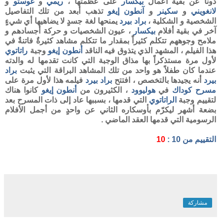
دوناً عن بقية أعمال
بيكسار
على عظمتها ،
ريمي
و
غوستو
و
لانغويني
و
سكينر
و
آنطون إيغو
تذهب أبعد من تلك التفاصيل
الشخصية و الشكلية ،
براد بيرد
يمنحها لغة جسدٍ لا يضاهيها أي شيءٍ
آخر في بقية أفلام
بيكسار
، عيون الشخصيات و حركة أجسادهم و
ملامح وجوههم تتكلم كثيراً بمقدار ما تتكلم مشاهد كثيرةٌ فاتنةٌ في
هذا الفيلم ، المشهد الذي يتذوق فيه الناقد
أنطون إيغو
وجبة
راتاتوي
لأول مرة مستذكراً بها مذاق الوجبة التي كانت تقدمها له والدته
عندما كان طفلاً هو واحد من تلك المشاهد البراقة التي يثبت
براد
بيرد
أنه يجيدها بالتخصص ، افتتح
براد بيرد
فيلمه هذا لأول مرة على
مسرح كوداك
في
هوليوود
، الكثيرون من
أنطون
إيغو
كانوا هناك
لتقييم وجبة
الراتاتوي
التي قدمها ، بسببها عاد إلى ذات المسرح بعد
بضعة أشهر ليكرّم بأوسكاره الثاني عن واحدٍ من أجمل الأفلام
الرسومية التي قدمها العقد الماضي .
التقييم من
10
:
10
مشاركة