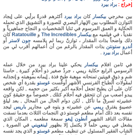
إخراج :
براد بيرد
بين مخرجي
بيكسار
كان
براد بيرد
أكثرهم قدرةً برأيي على إيجاد
التوازن المطلوب بين الإبهار البصري للصورة و التشويق الذي تحمله
الحكاية و العمق المرسوم في ثنايا الشخصيات و النجاح جماهيرياً و
نقدياً ، في فيلميه مع
بيكسار
The Incredibles
و
Ratatouille
كان
ذلك واضحاً بذات المقدار ، توازنٌ ربما لم يلامسه
جون لاستر
أو
أندرو
ستونتن
بذات المقدار بالرغم من أن أعمالهم أقرب لي من
أعمال
براد بيرد
.
في ثامن افلام
بيكسار
يحكي علينا براد بيرد من خلال عمله
الرسومي الرابع حكاية ريمي ، جرذٌ صغير ذو أحلامٍ كبيرة , حاستا
شمٍ و ذوقٍ قويتين تمنحانه موهبة طبخٍ فذة , إيمانه بموهبته و إنجذابه
لمقولات الطباخ الفرنسي الأشهر أوغست
غوستو
بقدرة أي شخص
كان على أن يطبخ تجعل أحلامه أكبر بكثير من حجمه , لكن واقعه
يبدو أصعب من أن تتحقق فيه أحلام كتلك , خصوصاً مع حقيقةِ كونِ
عشيرته تسرقُ ما تأكل , لكن دوام الحال من المحال , بعد ليلةٍ
عصيبةٍ يفترق
ريمي
عن عشيرته و يتوه في مجارير
باريس
ليجد
نفسه بعد ذلك أمام مطعم غوستو ذي النجمات الثلاث بعدما نسفت
مقالات الناقد الشهير
أنطون إيغو
سمعة مطعمه , المكان الذي
يشعل في ريمي حلماً لا يكتمل إلا بظهور
لينغويني
في الصورة ,
الشاب الفقير المسئول عن تنظيف مطعم
غوستو
و الذي يجد نفسه