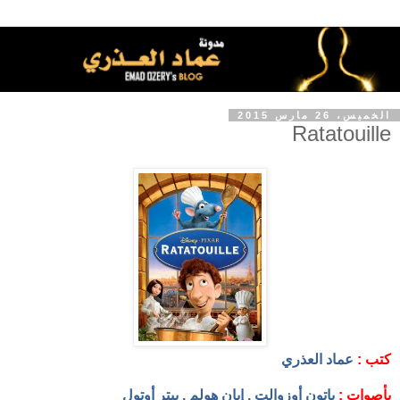
الخميس، 26 مارس 2015
Ratatouille
كتب :
عماد العذري
بأصوات :
باتون أوزوالت , إيان هولم , بيتر أوتول