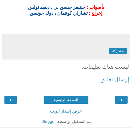
بأصوات :
جينيفر جيسن لي ، ديفيد ثولس
إخراج :
تشارلي كوفمان ، دوك جونسن
مشاركة
ليست هناك تعليقات:
إرسال تعليق
›
‹
الصفحة الرئيسية
عرض إصدار الويب
يتم التشغيل بواسطة
Blogger
.