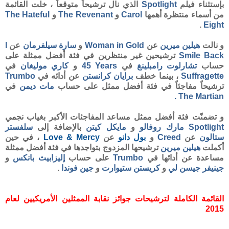
بإستثناء فيلم
Spotlight
الذي نال ترشيحاً متوقعاً ، خلت القائمة
من أسماء منتظرة أهمها
Carol
و
The Revenant
و
The Hateful
.
Eight
و نالت
هيلين ميرين
عن
Woman in Gold
و
سارة سيلفرمان
عن
I
Smile Back
ترشيحين غير منتظرين في فئة أفضل ممثلة على
حساب
تشارلوت رامبلينغ
في
45 Years
و
كاري موليغان
في
Suffragette
، بينما خطف
برايان
كرانستن
عن أدائه في
Trumbo
ترشيحاً مفاجئاً في فئة أفضل ممثل على حساب
مات ديمن
في
.
The Martian
و تضمنّت فئة أفضل ممثل مساعد المفاجئات الأكبر بغياب نجمي
Spotlight
مارك روفالو
و
مايكل كيتن
بالإضافة إلى
سلفستر
ستالون
عن
Creed
و
بول دانو
عن
Love & Mercy
، في حين
أكملت
هيلين ميرين
ترشيحها المزدوج بتواجدها في فئة أفضل ممثلة
مساعدة عن أدائها في
Trumbo
على حساب
إليزابيث بانكس
و
جينيفر جيسن لي
و
كريستن ستيوارت
و
جين فوندا
.
القائمة الكاملة لترشيحات جوائز نقابة الممثلين الأمريكيين لعام
2015