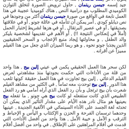
جيد إسمه
جيسن ريتمان
, حاول ترويض الصورة لتخلق التوازن
الكوميدي المطلوب مع درامية النص , هناك كوميديا عجيبة في هذا
العمل نابعة في الواقع من صورة
جيسن ريتمان
أكثر من وجودها في
نص ديابلو كودي , أمر يمكن أن تتأمله في عائلة جونو , أو في علاقتها
بصديقتها , أو في عصير البرتقال , أو في هزها لشريط إختبار الحمل
(أملاً في إنعكاس النتيجة !!) , أو الأهم في تقديمها لشخصية بليكر
والد الطفل , و محاولتها إيجاد منبع الإعجاب و السحر الحقيقيين
الذين يجذبا جونو نحوه , و هو ربما الميزان الذي جعل من هذا الفيلم
مميزاً عن أقرانه .
لكن سحر هذا العمل الحقيقي يكمن في عيني
إلين بيج
, هذا واحد
من قلة من الأداءات التي حكمت بجودتها منذ مشاهدتي لعرض
الفيلم الدعائي , إلين بيج تجاوزت في هذا العمل حقيقة كونها تلعب
هذا الدور ,
إلين بيج
توحدت معه تماماً , في الكثير من مشاهد الفيلم
شعرت بأن بيج ترتجل و بأن رد الفعل الذي أراه أمامي هو رد الفعل
الطبيعي الذي كانت ستفعله لو كانت
بيج
هي جونو , ما تفعله
بيج
بعينيها هو مثال نادر هذه الأيام على مقدار التأثير الذي يمكن أن
تحدثه لغة الجسد على الأداء السينمائي في الألفية الجديدة , عينيها
وحدهما ترسمان الفرحة و الحزن و الإكتئاب و اليأس و الإحباط و
الترقب و الأمل و خيبة الأمل , هذا واحد من أفضل الأداءت التي
قدمت في أفلام المراهقين على الإطلاق , في واحد من أفضل أفلام