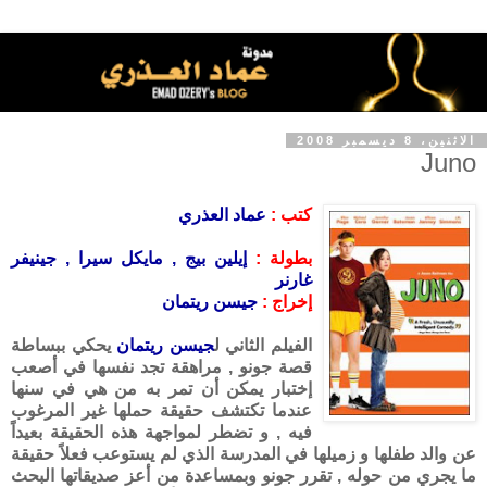
الاثنين، 8 ديسمبر 2008
Juno
كتب :
عماد العذري
بطولة :
إيلين بيج , مايكل سيرا , جينيفر
غارنر
إخراج :
جيسن ريتمان
الفيلم الثاني ل
جيسن ريتمان
يحكي ببساطة
قصة جونو , مراهقة تجد نفسها في أصعب
إختبار يمكن أن تمر به من هي في سنها
عندما تكتشف حقيقة حملها غير المرغوب
فيه , و تضطر لمواجهة هذه الحقيقة بعيداً
عن والد طفلها و زميلها في المدرسة الذي لم يستوعب فعلاً حقيقة
ما يجري من حوله , تقرر جونو وبمساعدة من أعز صديقاتها البحث