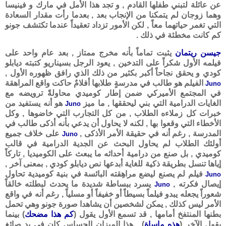
عن عائلة لتبني طفلها القادم , و تجد هذا الأمل في مارك و فينيسا
وهما زوجان لم يتمكنا من الإنجاب بعد , بعدما رأت مقدار السعادة
التي تغمر حياتهما معاً , لكن الأمور تزداد تعقيداً عندما تكتشف جونو
كم كانت مخطئة في ذلك .
جيسن ريتمان
يثبت تماماً بأنه مخرج ممتاز , بعد عام واحد على
فيلمه الأول شكراً على التدخين , يعود الرجل بسيناريو كتبته ديابلو
كودي و يحقق نجاحاً أكبر بكثير من ذلك الذي رافق ظهوره الأول ,
الفيلم هو طالب في مدرسةٍ طلابها أفلامٌ حاكت واقع المراهقة
Juno
في المجتمع الأميركي ضمن إطار كوميدي محاولةً ترويضه مع
الغايات الدرامية التي بني ليحققها , ما ميز
هو أنه يستفيد من
Juno
خبرات كل زملاءه الطلاب , من كل التجارب التي خاضوها , وكل
الأخطاء التي وقعوا بها , لكنه لا يحاول أن يدعي بأنه أذكى طالب في
المدرسة , رغم أنه في حقيقة الأمر الأذكى ,
على خلاف جميع
Juno
أولئك الطلاب لم يحاول البحث عن الجدية الدرامية في قالب
كوميدي , بل صنع من درامية أحداثه ما يبعث على الكوميديا , تاركاً
إياها تنسل بطريقة ذكية للغاية أبدعها نص ديابلو كودي , بمعنى آخر ,
فيلم لم يصنع ليضع مراهِقته البائسة في بنية كوميدية تحاول
Juno
إيصال فكرته ,
يسرد ببساطة شديدة ما يحدث لبطلته خالقاً
Juno
شعوراً يجعله يبدو فيلماً بسيطاً أو خفيفاً أو مسلياً , رغم أنه في واقع
الأمر ليس كذلك , يمكن لشخصين أن يشاهدا صورة جونو وهي تحمل
بطنها المنتفخ أمامها , قد تسمع الأول يقول (
كم هذا مضحك
) بينما
يقول الآخر (
هذه ماساة
) , هذا الميزان الحساس كان في يد صائغ