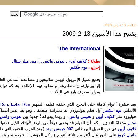
الثلاثاء، 10 فبراير 2009
يفتتح هذا الأسبوع 13-2-2009
The International
بطولة :
كلايف أوين , نعومي واتس , آرمين ميلر ستال
إخراج :
توم تيكفير
يجمع عميل الإنتربول لويس سالينغير و مساعدة المدعي العا
إليانور وايتمان مصادرهما و معلوماتهما للإطاحة بشبكة دولية 
يمولها مصرف بارز في البلاد ..
بعد عشرة أعوام كاملة على النجاح الذي حققه فيلمه الشهير
Run, Lola, Run
ي
الألماني
توم تيكفير
أول فيلم هوليوودي له بميزانية ضخمة , وهو هنا يدير أسماء
هوليوود مثل
كلايف أوين
و
نعومي واتس
, و ربما يبدو لقاءٌ جديدٌ بين
نعومي واتس
ستال
مدعاةً للتفاؤل , كما أن الفيلم قد يحقق نوعاً من الرضا لأولئك الذين تمنوا ك
كلايف أوين
في دور العميل البريطاني
007 جيمس بوند
( بعد الحرب الخفية التي دار
دانيال كريغ
على الدور قبل أكثر من ثلاثة أعوام ) , كل المؤشرات تتوجه نحو هذا ا