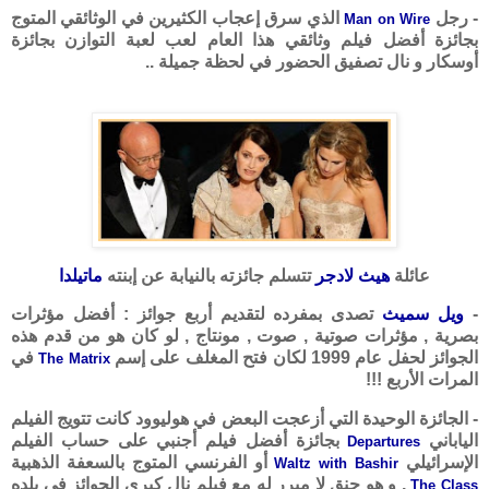
- رجل
الذي سرق إعجاب الكثيرين في الوثائقي المتوج
Man on Wire
بجائزة أفضل فيلم وثائقي هذا العام لعب لعبة التوازن بجائزة
أوسكار و نال تصفيق الحضور في لحظة جميلة ..
عائلة
هيث لادجر
تتسلم جائزته بالنيابة عن إبنته
ماتيلدا
-
ويل سميث
تصدى بمفرده لتقديم أربع جوائز : أفضل مؤثرات
بصرية , مؤثرات صوتية , صوت , مونتاج , لو كان هو من قدم هذه
الجوائز لحفل عام 1999 لكان فتح المغلف على إسم
في
The Matrix
المرات الأربع !!!
- الجائزة الوحيدة التي أزعجت البعض في هوليوود كانت تتويج الفيلم
الياباني
بجائزة أفضل فيلم أجنبي على حساب الفيلم
Departures
الإسرائيلي
أو الفرنسي المتوج بالسعفة الذهبية
Waltz with Bashir
, و هو حنق لا مبرر له مع فيلم نال كبرى الجوائز في بلده
The Class