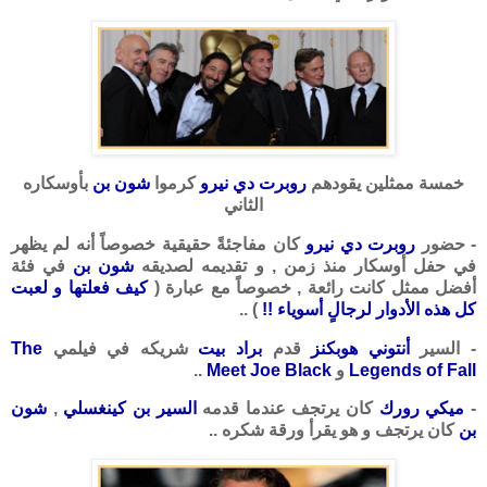
خمسة ممثلين يقودهم
روبرت دي نيرو
كرموا
شون بن
بأوسكاره
الثاني
- حضور
روبرت دي نيرو
كان مفاجئةً حقيقية خصوصاً أنه لم يظهر
في حفل أوسكار منذ زمن , و تقديمه لصديقه
شون بن
في فئة
أفضل ممثل كانت رائعة , خصوصاً مع عبارة (
كيف فعلتها و لعبت
كل هذه الأدوار لرجالٍ أسوياء !!
) ..
- السير
أنتوني هوبكنز
قدم
براد بيت
شريكه في فيلمي
The
Legends of Fall
و
Meet Joe Black
..
-
ميكي رورك
كان يرتجف عندما قدمه
السير بن كينغسلي
,
شون
بن
كان يرتجف و هو يقرأ ورقة شكره ..