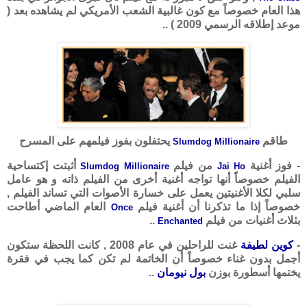
هذا العام خصوصاً مع كون غالبية الشعب الأمريكي لم يشاهده بعد (
موعد إطلاقه الرسمي 2009 ) ..
طاقم
يحتفلون بفوز فيلمهم على المسرح
Slumdog Millionaire
- فوز أغنية
من فيلم
أثبتت إكتساحية
Slumdog Millionaire
Jai Ho
الفيلم خصوصاً أنها تواجه أغنية أخرى من الفيلم ذاته و هو عامل
سلبي لكلا الأغنيتين يعمل على خسارة الأصوات التي تساند الفيلم ,
خصوصاً إذا ما تذكرنا أن أغنية فيلم
العام الماضي أطاحت
Once
بثلاث أغنيات من فيلم
..
Enchanted
-
كوين لطيفة
غنت للراحلين في عام 2008 , كانت اللحظة ستكون
أجمل بدون غناء خصوصاً أن الخاتمة لم تكن كما يجب في فقرة
يختمها أسطورة بوزن
بول نيومان
..