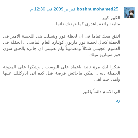
25 فبراير 2009 في 12:30 م
boshra mohamed
الكبير كبير
متابعة رائعة ياعذرى كما عهدتك دائما
اتفق معك تماما فى ان لحظة فوز وينسلت هى اللحظة الاميز فى
الحفلة كحال لحظة فوز ماريون كوتيارد العام الماضى .. الحفلة فى
العموم اعجبتنى شكلاً ومضموناً ولم تصيبنى اى جائزة بالحنق سوى
فوز سيناريو ميلك
شكرا ليك مرة تانية ياعماد على البوست , وشكرا على المدونة
الجميلة ديه .. يمكن ماجاتش فرصة قبل كده انى اباركللك عليها
واهى جت اهى
الى الامام دائماً ياكبير
رد