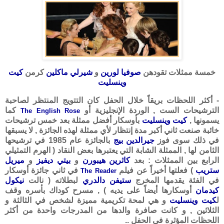
خمسة ممثلات تقودهن
صوفيا لورين
و
شيرلي ماكلين
كرمن
كيت
وينسليت
- أكثر اللحظات بريقاً خلال الحفل كان التتويج المنتظر لصاحبة
الترشيحات الست , الوردة الإنجليزية أو
كما
The English Rose
يسمونها ,
كيت وينسليت
بأوسكار أفضل ممثلة بعد خمس ترشيحات
خائبة صنعت ثاني أكبر مدة إنتظار لأي ممثلة لهذه الجائزة , لا يسبقها
في ذلك سوى فوز
جيرالدين بيج
بالجائزة عام 1985 في ترشيحها
الثامن لها , الممثلة الشابة التي يعتبرها بعض النقاد ( الهرم التمثيلي
الرابع بين الممثلات : بعد
كاثرين هيبورن
و
بيتي ديفيز
و
ميريل
ستريب
) فعلتها أخيراً عن فيلم
في ثاني جائزة أوسكار
The Reader
في الفئة يقدمها المخرج
ستيفن دالدري
لبطلاته ( نالت
نيكول
كيدمان
أوسكارها أيضاً على يديه ) , مسرح كوداك بأسره وقف
ل
كيت وينسليت
و هي لمحة تكريمية مميزة لشخص في الثالثة و
الثلاثين , و كانت صافرة والدها من المدرجات واحدة من أكثر
اللحظات المؤثرة في الحفل ..