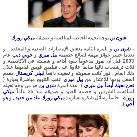
شون بن
يوجه تحيته الخاصة لمنافسه و صديقه
ميكي رورك
-
شون بن
و للمرة الثانية يعشق الإنتصارات الصعبة و المعقدة , و
بعدما خسر جوائز مهمة لصالح خصميه
بيل ميري
و
جوني ديب
عام
2003 قبل أن يفوز مدعوماً بقوة أداءه و شعبيته في الأكاديمية و
ثلاث ترشيحات نالها سابقاً علاوةً على فيلمين قويين قدمهما خلال
ذلك العام , فوز كانت صعوبته و تعقيده دافعاً ل
بيلي كريستال
مقدم
الحفل يومها للإعتذار من
بيل ميري
عقب التتويج مباشرةً بعبارة (
نحن نحبك أيضاً بيل ميري
) , هذه المرة
شون بن
هو من وجه تحيته
لمنافسه الشرس و خصمه العنيد و صديقه منذ 25 عاماً
ميكي
رورك
, خاتماً رسائل شكره بعبارة (
ميكي رورك عاد من جديد , و هو
أخي
) ..