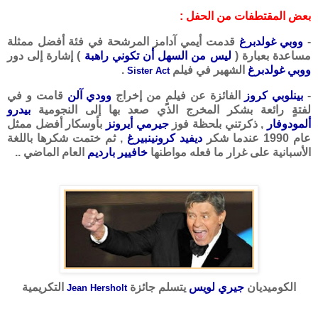
بعض المقتطفات من الحفل :
-
ووبي غولدبرغ
قدمت أيمي آدامز المرشحة في فئة أفضل ممثلة
مساعدة بعبارة (
ليس من السهل أن تكوني راهبة
) إشارة إلى دور
ووبي غولدبرغ
الشهير في فيلم
.
Sister Act
-
بينلوبي كروز
الفائزة عن فيلمٍ من إخراج
وودي آلن
قامت و في
لفتةٍ رائعة بشكر المخرج الذي صعد بها إلى النجومية
بيدرو
ألمودوفار
, ذكرتني بلحظة فوز
جيرمي أيرونز
بأوسكار أفضل ممثل
عام 1990 عندما شكر
ديفيد كرونينبيرغ
, ثم ختمت شكرها باللغة
الأسبانية على غرار ما فعله مواطنها
خافيير بارديم
العام الماضي ..
الكوميديان
جيري لويس
يتسلم جائزة
التكريمية
Jean Hersholt