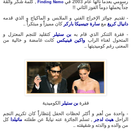
رسومي بعدما نالها عام 2003 في
, كلمة شكر واثقة
Finding Nemo
جداً يحملها دوماً الفوز الثاني !!
- تقديم جوائز الإخراج الفني و الملابس و الماكياج و الذي قدمه
دانيال كريغ
مع
سارة جيسيكا باركر
كان مميزاً و مبتكراً ..
- فقرة التنكر الذي قام به
بن ستيلر
كتقليد للنجم المعتزل و
المتحول لغناء الراب
واكين فينيكس
كانت غامضة و خالية من
المعنى رغم كوميديتها ..
فقرة
بن ستيلر
الكوميدية
- واحدة من أهم و أكثر لحظات الحفل إنتظاراً كان تكريم النجم
الراحل
هيث لدجر
, تسلم الجائزة عنه نيابةً عن طفلته
ماتيلدا
كل
من والده و والدته و شقيقته ..