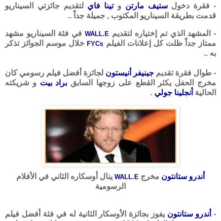
- فقرة دخول
ستيف مارتن
و
تينا فاي
لتقديم جائزتي السيناريو
قدمت بطريقة السيناريو المكتوب , جميلة جداً ..
- المشهد الذي تم إختياره لتقديم
في فئة السيناريو مشهد
WALL.E
ممتاز جداً ظلت كل إعلانات الفيلم
خلال موسم الجوائز تذكر
FYCs
به ..
- طوال فقرة تقديم
جينيفر أنيستون
لجائزة أفضل فيلم رسومي كان
مخرج الحفل يكثر القطع على زوجها السابق
براد بيت
و شريكته
الحالية
أنجلينا جولي
.
أندرو ستانتون
مخرج
ينال أوسكاره الثاني في الأفلام
WALL.E
الرسومية
-
أندرو ستانتون
يفوز بجائزة الأوسكار الثانية له في فئة أفضل فيلم