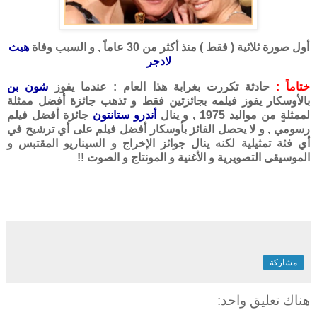
أول صورة ثلاثية ( فقط ) منذ أكثر من 30 عاماً , و السبب وفاة
هيث
لادجر
ختاماً :
حادثة تكررت بغرابة هذا العام : عندما يفوز
شون بن
بالأوسكار يفوز فيلمه بجائزتين فقط و تذهب جائزة أفضل ممثلة
لممثلةٍ من مواليد 1975 , و ينال
أندرو ستانتون
جائزة أفضل فيلم
رسومي , و لا يحصل الفائز بأوسكار أفضل فيلم على أي ترشيح في
أي فئة تمثيلية لكنه ينال جوائز الإخراج و السيناريو المقتبس و
الموسيقى التصويرية و الأغنية و المونتاج و الصوت !!
مشاركة
هناك تعليق واحد: