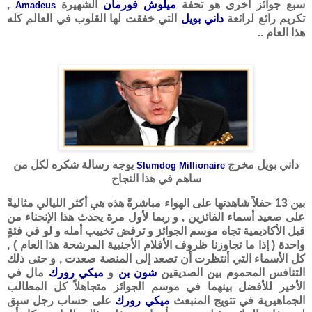
سبع جوائز أخرى هو تحفة
ميلوش فورمان
الشهيرة
,
Amadeus
تكريم رائع لرائعة
داني بويل
التي خفقت لها القلوب في العالم كله
هذا العام ..
داني بويل مخرج
يوجه رسالة شكره لكل من
Slumdog Millionaire
ساهم في هذا النجاح
بين 13 حفلاً شاهدتها على الهواء مباشرةً هذه هي أكثر الليالي مثاليةً
على صعيد أسماء الفائزين , و ربما لأول مرة يحدث هذا الإنحناء من
قبل الأكاديمية تجاه موسم الجوائز و ترفض تخييب أمله و لو في فئةٍ
واحدة ( إذا ما تجاوزنا ظروف الأفلام الأجنبية المرشحة هذا العام ) ,
كل الأسماء التي أنتظرت أن تصعد إلى المنصة صعدت , و حتى ذلك
التنافس المحموم بين الصديقين
شون بن
و
ميكي رورك
مال في
الأخير للأفضل بينهما في موسم الجوائز متجاهلاً كل المطالب
الجماهيرية في تتويج المنبعث
ميكي رورك
على حساب رجل سبق