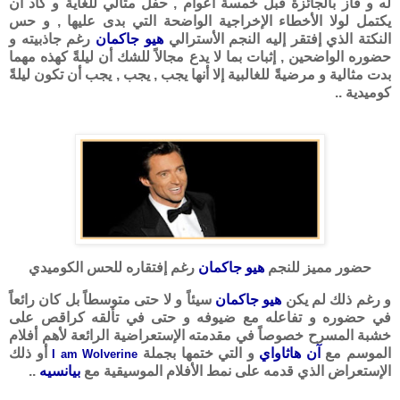
له و فاز بالجائزة قبل خمسة أعوام , حفل مثالي للغاية و كاد أن
يكتمل لولا الأخطاء الإخراجية الواضحة التي بدى عليها , و حس
النكتة الذي إفتقر إليه النجم الأسترالي
هيو جاكمان
رغم جاذبيته و
حضوره الواضحين , إثبات بما لا يدع مجالاً للشك أن ليلةً كهذه مهما
بدت مثالية و مرضيةً للغالبية إلا أنها يجب , يجب , يجب أن تكون ليلةً
كوميدية ..
حضور مميز للنجم
هيو جاكمان
رغم إفتقاره للحس الكوميدي
و رغم ذلك لم يكن
هيو جاكمان
سيئاً و لا حتى متوسطاً بل كان رائعاً
في حضوره و تفاعله مع ضيوفه و حتى في تألقه كراقص على
خشبة المسرح خصوصاً في مقدمته الإستعراضية الرائعة لأهم أفلام
الموسم مع
آن هاثاواي
و التي ختمها بجملة
أو ذلك
I am Wolverine
الإستعراض الذي قدمه على نمط الأفلام الموسيقية مع
بيانسيه
..