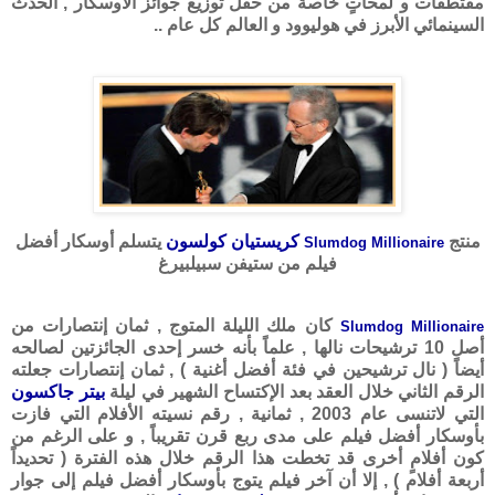
مقتطفات و لمحاتٍ خاصة من حفل توزيع جوائز الأوسكار , الحدث
السينمائي الأبرز في هوليوود و العالم كل عام ..
منتج
كريستيان كولسون
يتسلم أوسكار أفضل
Slumdog Millionaire
فيلم من ستيفن سبيلبيرغ
كان ملك الليلة المتوج , ثمان إنتصارات من
Slumdog Millionaire
أصل 10 ترشيحات نالها , علماً بأنه خسر إحدى الجائزتين لصالحه
أيضاً ( نال ترشيحين في فئة أفضل أغنية ) , ثمان إنتصارات جعلته
الرقم الثاني خلال العقد بعد الإكتساح الشهير في ليلة
بيتر جاكسون
التي لاتنسى عام 2003 , ثمانية , رقم نسيته الأفلام التي فازت
بأوسكار أفضل فيلم على مدى ربع قرن تقريباً , و على الرغم من
كون أفلامٍ أخرى قد تخطت هذا الرقم خلال هذه الفترة ( تحديداً
أربعة أفلام ) , إلا أن آخر فيلم يتوج بأوسكار أفضل فيلم إلى جوار