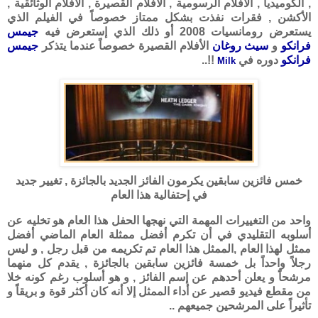
, الكوميديا , الأفلام الرسومية , الأفلام القصيرة , الأفلام الوثائقية ,
الأكشن , فقرات نفذت بشكل ممتاز خصوصاً في الفيلم الذي
يستعرض رومانسيات 2008 أو ذلك الذي إستعرض فيه
جيمس
فرانكو
و
سيث روغان
الأفلام القصيرة خصوصاً عندما يتذكر
جيمس
فرانكو
دوره في
!!..
Milk
خمس فائزين سابقين يكرمون الفائز الجديد بالجائزة , تغيير جديد
في إحتفالية هذا العام
واحد من التغييرات المهمة التي نهجها الحفل هذا العام هو تخليه عن
أسلوبه التقليدي في أن تكرم أفضل ممثلة العام الماضي أفضل
ممثل لهذا العام ,الممثل هذا العام تم تكريمه من قبل رجل , و ليس
رجلاً واحداً بل خمسة فائزين سابقين بالجائزة , يقدم كل منهما
مرشحاً و يعلن أحدهم عن إسم الفائز , و هو أسلوب رغم كونه خلا
من مقطع فيديو قصير عن أداء الممثل إلا أنه كان أكثر قوة و بريقاً و
تأثيراً على المرشحين جميعهم ..