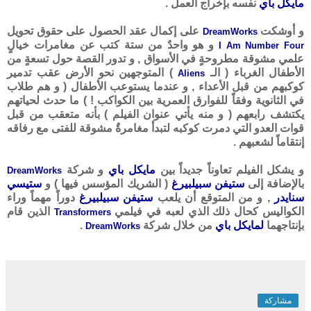
مايكل باي
نفسه بإخراج العمل .
و أوشكت
على إكمال عقد الحصول على حقوق تحويل
DreamWorks
و هو واحدٌ من ستة كتب عن مغامرات خيالٍ
I Am Number Four
علمي مشوقة مطروحةٍ في الأسواق , و تدور القصة حول تسعةٍ من
الأطفال الغرباء ( الـ
) المتوجهين نحو الأرض عقب تدمير
Aliens
كوكبهم من قبل الأعداء , و عندما يستوعب الأطفال ( و هم طلاب
في الثانوية وفقاً للفوارق العمرية بين الكواكب ! ) ما حدث لحياتهم
يكتشف رابعهم ( و منه يأتي عنوان الفيلم ) بأنه متعقب من قبل
قوات العدو التي دمرت كوكبه لتبدأ مغامرةٌ مشوقة للفتى مع رفاقه
إنتقاماً لشعبهم .
و يشكل الفيلم تعاوناً جديداً بين
مايكل باي
و شركة
DreamWorks
بالإضافة إلى
ستيفن سبيلبيرغ
( الشريك المؤسس فيها ) و
ستيسي
سنايدر
, و من المتوقع أن يلعب
ستيفن سبيلبيرغ
دوراً مهماً وراء
الكواليس كحال ذلك الذي لعبه في فيلمي
الذين قام
Transformers
بإنتاجهما
لمايكل باي
من خلال شركة
.
DreamWorks
مشاركة