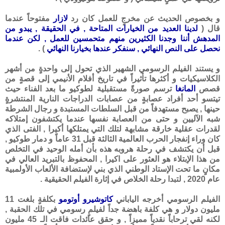
و بخصوص الحديث عن مخرجٍ للعمل كان رد
لازار
مفتوحاً عندما
قال (
لدينا العديد من الخيارات المتاحة , في الحقيقة , يبدو من
المدهش أننا وجدنا الكثيرين منهم متحمسين للعمل , لكن عندما
نحصل على النص النهائي , سنفكر عندها بخيارنا النهائي
) .
و يستند الفيلم الرسومي الشهير الذي تحول إلى واحدةٍ من أشهر
الكلاسيكيات و أكثرها تأثيراً في تاريخ أفلام الأنيمي إلى قصةٍ من
قصص
المانغا
ترسم صورةً مستقبلية لطوكيو ما بعد الفناء حيث
تيتسو أحد أفراد عصابةٍ من عصابات الدراجات النارية المنتشرةٍ
حينها , يصبح مستهدفاً من قبل السلطات المستبدة و رجال الشرطة
شبه الآليين و حتى من العصابة نفسها عندما يكتشفون إمتلاكه
لقدرات عقلية خارقة مشابهة لتلك التي يمتلكها أكيرا , الفتى الذي
كان وراء إنفجار الحرب العالمية الثالثة قبل 31 عاماً و دمار طوكيو ,
قبل أن يكتشف في رحلة هروبه هذه بأن أمله الوحيد في التخلص
من هذا الإبتلاء هو العثور على اكيرا , المحفوظ بالتبريد العالي في
مكانٍ ما تحت الإستاد الوطني الذي بني لإستضافة الألعاب الأولمبية
عام 2020 , لتبدا رحلة الخلاص في إثارة الفيلم الحقيقية .
الفيلم الرسومي أخرجه الياباني
كاتوشيرو أوتومو
بكلفةٍ بلغت 11
مليون دولار و هي كلفة باهضة جداً لفيلمٍ رسومي في تلك الحقبة ,
لكنه لقي ترحاباً نقدياً مميزاً , و حقق عائدات فاقت الـ 45 مليون