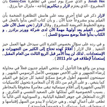
و الذي صرح يوم أمس في تظاهرة
بأن
Comic-Con
Jonah Hex
المشروع - الذي يعتزم
لازار
و
ديكابريو
إنتاجه - مايزال حياً يرزق .
لازار
ذكر في لقاءٍ أجري معه على هامش التظاهرة الضخمة بأن
الفيلم يبدو مشروعاً جدياً الآن , و بأن كتاب النص بدأوا بالفعل في
وضع الخطوط العريضة للمشروع , وقال
لازار
(
نحن نعمل الآن على
النص , الفيلم يعد أولويةً مهمةً الآن لدى شركة وورنر براذرز , و
الكتاب بدأوا فعلاً بوضع مسودةٍ للعمل
) ..
و في رده على سؤالٍ بخصوص الفترة التي سيدخل فيها العمل حيز
التنفيذ , قال لازار (
أفلامٌ كهذه تحتاج إلى الكثير من التجهيزات و
الإستعدادات , لذلك لن يبدأ الأمر قبل الربع الثالث من العام المقبل ,
إستعداداً لإطلاقه في عام 2011
) .
ويبدو من واقع هذا التأجيل أن منتجي الفيلم جديون فعلاً في محاولة
إرضاء الجمهور و على الأخص مهووسي الأصل الرسومي الشهير , و
سيمنحون أنفسهم أطول فرصةٍ ممكنةٍ لتنفيذ كل جزئيةٍ في الفيلم
كما ينبغي , و على الرغم من ذلك إلا أن المغامرة بتحويل كلاسيكيات
الأنيمي الشهيرة إلى أفلامٍ سينمائية تبقى مغامرةً محفوفةً بالمخاطر
, بسبب الخصوصية التي تمتلكها على الصعيد النفسي و الفكري , و
الإرث المتغلغل في جوهر العقلية اليابانية , و السوداوية التي غالباً ما
تطغى على أعمالٍ كهذه , و هي جزئيات لا يبدو من السهل إقتباسها و
ترويضها في عملٍ سينمائي ( و خصوصاً هوليوودي ) .