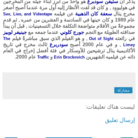
يذكر أن
ستيفن سودبرغ
هو واحدٌ من أبرز أبناء جيله من المخرجين
في هوليوود , و كان قد لفت الأنظار إليه أول مرة عندما أصبح أصغر
مخرج ينال
سعفة كان الذهبية
عن فيلمه
Sex, Lies, and Videotape
عام 1989 و كان حينها في السادسة و العشرين من عمره , ثم قدم
مجموعةً من الأفلام متواضعة التكلفة خلال التسعينيات , قبل أن يبدأ
صداقته الطويلة مع النجم
جورج كلوني
عندما جمعه مع
جينيفر لوبيز
في رائعته
, و هو الفيلم الذي سبق مباشرةً فيلم
The
Out of Sight
, و في عام 2000 أصبح
سودربرغ
ثالث مخرج في تاريخ
Limey
الأكاديمية ينال ترشيحين للأوسكار في فئة أفضل إخراج في العام
ذاته عن فيلميه الشهيرين
و
عام 2000.
Traffic
Erin Brockovich
مشاركة
ليست هناك تعليقات:
إرسال تعليق