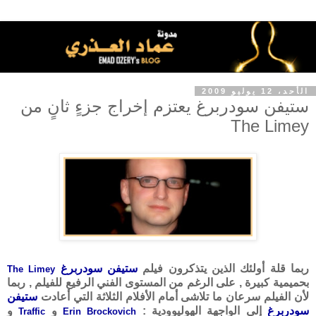
الأحد، 12 يوليو 2009
ستيفن سودربرغ يعتزم إخراج جزءٍ ثانٍ من
The Limey
ربما قلة أولئك الذين يتذكرون فيلم
ستيفن سودربرغ
The Limey
بحميمية كبيرة , على الرغم من المستوى الفني الرفيع للفيلم , ربما
لأن الفيلم سرعان ما تلاشى أمام الأفلام الثلاثة التي أعادت
ستيفن
سودربرغ
إلى الواجهة الهوليوودية :
و
و
Traffic
Erin Brockovich