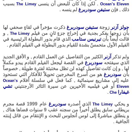
. لكن إذا كان للبعض أن ينسى
بسبب
The Limey
Ocean’s Eleven
ذلك , فإن
ستيفن سودربرغ
لم ينسه .
جولز آزنر
زوجة
ستيفن سودربرغ
ذكرت مؤخراً في لقاءٍ صحفي لها
بأن زوجها يفكر بجدية في إخراج جزءٍ ثانٍ من فيلم
, و
The Limey
قالت أيضاً بأن
تيرنيس ستامب
الذي قام بدور البطولة الرئيسية في
الفيلم الأول متحمسٌ بشدة للقيام بدور البطولة في الفيلم القادم .
ولم تذكر
آزنر
الكثير من التفاصيل عن العمل القادم , و الأفق الجديد
الذي سيفتحه
سودربرغ
في القصة ليجعل الفيلم القادم يبدو مكملاً
لها , و إن كانت تفاصيل كهذه لن تظل مختبئة لفترة طويلة , خصوصاً
بأن
سودربرغ
هو من أسرع المخرجين تحويلاً للأفكار التي تستحوذ
عليه إلى مشاريع سينمائية , كما فعل في سلسلة أفلام
Ocean’s
أو في فيلميه الأخيرين عن سيرة الثائر الأرجنتيني
تشي
Eleven
غيفارا
.
Che
و يحكي
الذي أصدره
سودربرغ
عام 1999 قصة مجرم
The Limey
بريطاني سابق يطلق أخيراً من سجنه عقب 9 سنوات قضاها هناك ,
و ينطلق مباشرةً إلى لوس أنجلوس للبحث و الإنتقام من قاتل إبنته
الجافية .