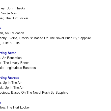
ey, Up In The Air
 A Single Man
er, The Hurt Locker
s
an, An Education
abby’ Sidibe, Precious: Based On The Novel Push By Sapphire
 Julie & Julia
ting Actor
a, An Education
ci, The Lovely Bones
ltz, Inglourious Basterds
ting Actress
, Up In The Air
k, Up In The Air
recious: Based On The Novel Push By Sapphire
r
low, The Hurt Locker