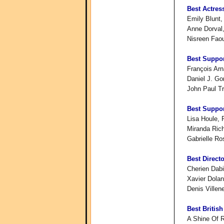
Best Actres
Emily Blunt,
Anne Dorval,
Nisreen Fao
Best Suppor
François Arn
Daniel J. Go
John Paul Tr
Best Suppor
Lisa Houle, 
Miranda Rich
Gabrielle Ro
Best Direct
Cherien Dab
Xavier Dolan
Denis Villen
Best Britis
A Shine Of 