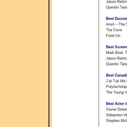
Jason Reitma
Quentin Tara
Best Docum
Anvil – The 
The Cove
Food Inc.
Best Screen
Mark Boal, T
Jason Reitma
Quentin Tara
Best Canadi
J’ai Tué Ma 
Polytechniq
The Young Vi
Best Actor 
Xavier Dolan
Sébastien H
Stephen Mch