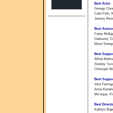
Best Actor
George Cloon
Colin Firth,
Jeremy Renn
Best Actres
Carey Mullig
Gabourey ‘G
Meryl Streep,
Best Suppor
Alfred Molin
Stanley Tuc
Christoph Wa
Best Suppor
Vera Farmiga
Anna Kendric
Mo’nique, P
Best Directo
Kathryn Bige