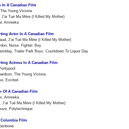
s In A Canadian Film
 The Young Victoria
 J’ai Tué Ma Mère (I Killed My Mother)
ur, Amreeka
ting Actor In A Canadian Film
aud, J’ai Tué Ma Mère (I Killed My Mother)
rdon, Nurse. Fighter. Boy
emblay, Trailer Park Boys: Countdown To Liquor Day
ting Actress In A Canadian Film
Pontypool
ardson, The Young Victoria
se, Excited
or Of A Canadian Film
is, Amreeka
, J’ai Tué Ma Mère (I Killed My Mother)
euve, Polytechnique
h Columbia Film
Rainbows