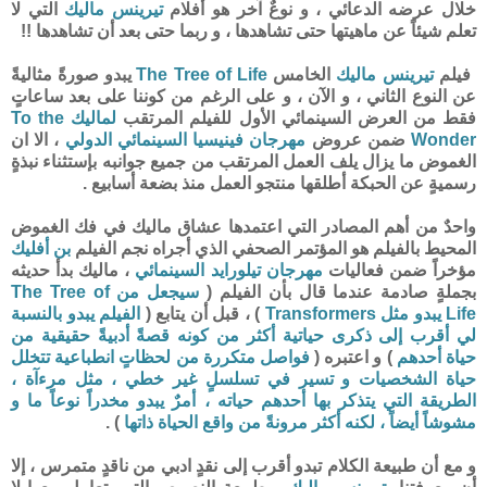
خلال عرضه الدعائي ، و نوعٌ آخر هو أفلام
تيرينس ماليك
التي لا
تعلم شيئاً عن ماهيتها حتى تشاهدها ، و ربما حتى بعد أن تشاهدها !!
فيلم
تيرينس ماليك
الخامس
The Tree of Life
يبدو صورةً مثاليةً
عن النوع الثاني ، و الآن ، و على الرغم من كوننا على بعد ساعاتٍ
فقط من العرض السينمائي الأول للفيلم المرتقب
لماليك
To the
Wonder
ضمن عروض
مهرجان فينيسيا السينمائي الدولي
، الا ان
الغموض ما يزال يلف العمل المرتقب من جميع جوانبه بإستثناء نبذةٍ
رسميةٍ عن الحبكة أطلقها منتجو العمل منذ بضعة أسابيع .
واحدٌ من أهم المصادر التي اعتمدها عشاق ماليك في فك الغموض
المحيط بالفيلم هو المؤتمر الصحفي الذي أجراه نجم الفيلم
بن أفليك
مؤخراً ضمن فعاليات
مهرجان تيلورايد السينمائي
، ماليك بدأ حديثه
بجملةٍ صادمة عندما قال بأن الفيلم (
سيجعل من
The Tree of
Life
يبدو مثل
Transformers
) ، قبل أن يتابع (
الفيلم يبدو بالنسبة
لي أقرب إلى ذكرى حياتية أكثر من كونه قصةً أدبيةً حقيقية من
حياة أحدهم
) و اعتبره (
فواصل متكررة من لحظاتٍ انطباعية تتخلل
حياة الشخصيات و تسير في تسلسلٍ غير خطي ، مثل مرءآة ،
الطريقة التي يتذكر بها أحدهم حياته ، أمرٌ يبدو مخدراً نوعاً ما و
مشوشاً أيضاً ، لكنه أكثر مرونةً من واقع الحياة ذاتها
) .
و مع أن طبيعة الكلام تبدو أقرب إلى نقدٍ ادبي من ناقدٍ متمرس ، إلا