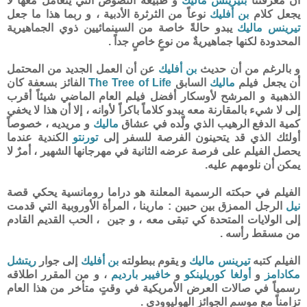
أن معرفتنا
بتيرينس ماليك
و طبيعة النصوص التي يتعامل معها لا
يجعل كلام
بن أفليك
نوعاً من الثرثرة الأدبية ، و ربما هذا ما جعل
تيرينس ماليك
يبدو حالةً خاصة من السينمائيين ذوي الجماهيرية
المحدودة لكنها جماهيريةٌ من نوعٍ خاصٍ جداً .
و بالرغم من أن حديث
بن أفليك
عن أن العمل الجديد من المحتمل
أن يجعل فيلم
ماليك
السابق
The Tree of Life
الفائز بسعفة كان
الذهبية و المرشح لأوسكار أفضل فيلم العام الماضي شيئاً أقرب
إلى لا شيء بالمقارنة معه يبدو كلاماً باكراً لأوانه ، إلا أن هذا لا يخفي
كمية الدفع الرهيب الذي ولّده في عشاق
ماليك
و مريديه ، خصوصاً
أولئك الذي قد يتحينون الفرصة للسفر إلى
تورنتو
الكندية عندما
يحصل الفيلم على فرصة عرضه الثانية في مهرجانها الشهير ، أمرٌ لا
يمكن أن نلومهم عليه.
الفيلم في حبكته الرسمية المعلنة هو دراما رومانسية يحكي قصة
نيل
الرجل الممزق بين حبين : مارينا ، المرأة الأوروبية التي قدمت
إلى الولايات المتحدة كي تبقى معه ، و جين ، الحب القديم القادم
من مسقط رأسه .
الفيلم كتبه
تيرينس ماليك
و يقوم ببطولته
بن أفليك
إلى جوار
ريتشل
مكادامز
و
أولغا كوريلينكو
و
خافيير بارديم
، و من المقرر اطلاقه
رسمياً في صالات العرض الأمريكية في وقتٍ متأخر من هذا العام
تزامناً مع موسم الجوائز الهوليوودي .