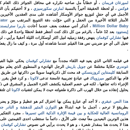
لمورغان فريمان
، أو خطاباً مل صاحبه تكراره في محافل الجوائز ذلك العام
فوكس
، أو لحظة الحقيقة أخيراً بالنسبة
لمارتن سكورسيزي
، و لا أخفيكم بأن ال
الأجمل في أي حفلٍ لتوزيع جوائز الأوسكار أشاهده على مدى العقدين الأخيري
الأمتار الثلاثة الأخيرة من الحفل و التي حوّلت دفة التتويج المرتقب من
ator
Million Dollar Baby
، أتذكر أنني صفقت بعنف عندما أعادت
باربرا سترايسند
إيستوود
بعد 12 عاماً ، بالرغم من كل ذلك كنت أنتظر فقط لحظةً واحدةً في ذل
فيها
تشارلي كوفمان
ينهض رفقة زميليه لنيل اكثر أوسكارات الليلة أحقيةً برأيي ، ل
تخيل الى أي حدٍ ضربني نص هذا الفيلم عندما شاهدته أول مرة ، و كيف ما زال يف
.
في فيلمه الثاني الذي يعيد فيه اللقاء مجدداً مع
تشارلي كوفمان
يحكي علينا ال
غوندري
حكايةً مختلفةً عن
جويل باريش
الرجل الهاديء و المنطوي الذي يعلم مؤخر
السابقة
كليمنتاين كروزينسكي
قد محت كل ذكرياتهما سويةً من ذاكرتها عن طريق عمل
قام بها الدكتور
ميرزوياك
في عيادةٍ تجريبية غامضة تدعى
لاكونا
، و كرد فعلٍ يقرر
ج
الإجراء ذاته تجاهها ، لكنه في خضم العملية يكتشف الجزء الجميل و المشرق في ذكري
يحاول إنقاذه من خلال الهرب الى ذاكرة طفولته حيث لا يمكن لتقنيات
لاكونا
ان تلتق
هذا النص عبقري
، لا أجد أي عبارةٍ يمكن بها اختزال كم هو عظيمٌ و مؤثرٌ و ي
بطريقةٍ لا ترحم ، أجمل ما فيه ابتداءً هو
التوازن المثير للدهشة و النادر جدا
الرومانسية العالية للحكاية و بين قيمة الإثارة الذكية التي تسيرها
، مجرد التفكير
هذين الوترين البعيدين معاً تبعث على الأرق ، دائماً ما ستتغلب احدى القيمتين على
هذا لا يحدث هنا بمقدار شعرة ، و هو لا يحدث برأيي في نصوص
تشارلي كوفمان
ا