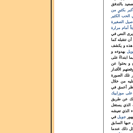
عيد بالتدفق
كبر بكثيرٍ من
 الحب الكثير
صيل الصغيرة
اً أمام مرارة
يرى النص في
ن تتقبله كما
ب هذه و يكشف
يل
بهدوءه و
ا ابتداءً على
 و بحثوا عن
عتهم الأقدار
ر تلك الصورة
ليه من خلال
نظر أعمق في
على موزاييك
لك عن طريق
الذي يستغل
 الذي تعيشه
ظهور
جويل
في
حبها السابق
كل ذلك عندما