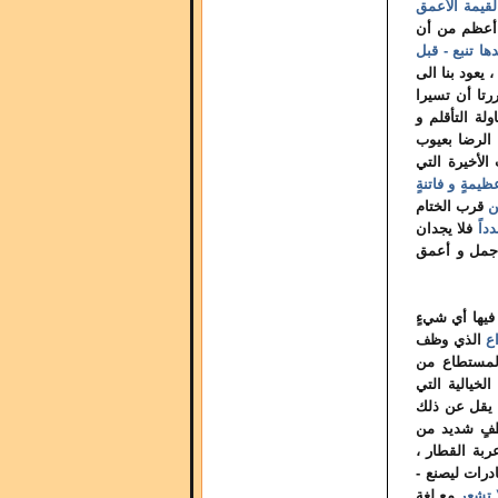
لقيمة الأعمق
 أعظم من أن
ها تنبع - قبل
 يعود بنا الى
رتا أن تسيرا
لة التأقلم و
 الرضا بعيوب
لأخيرة التي
ظيمةٍ و فاتنةٍ
ن
قرب الختام
داً
فلا يجدان
أجمل و أعمق
 فيها أي شيءٍ
اع
الذي وظف
المستطاع من
لخيالية التي
 يقل عن ذلك
لطفٍ شديد من
ربة القطار ،
درات ليصنع -
تشعر
مع لغة