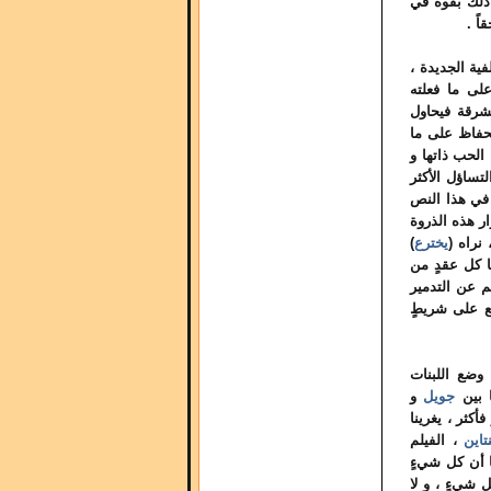
ذلك بقوة في
قاً .
ية الجديدة ،
لى ما فعلته
شرقة فيحاول
حفاظ على ما
الحب ذاتها و
تساؤل الأكثر
في هذا النص
ار هذه الذروة
 نراه (
يخترع
)
ها كل عقدٍ من
م عن التدمير
ضع على شريطٍ
وضع اللبنات
ا بين
جويل
و
أكثر ، يغرينا
اين
، الفيلم
ا أن كل شيءٍ
 شيءٍ ، و لا