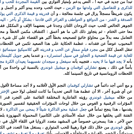
تبدأ من جديد في حبه ! ، النص يدعم بإمتياز التوازي بين
القيمة المجردة للحب و ا
للذكرى و للتفاصيل التي ولدتها مع الزمن
، حيث الحب وحده يبدو أكبر و أجمل و
يكون شريطاً مسجلاً يزال في جلسة معالجة ، و أن
قدريته و قيمة الذكرى التي يولد
الصدفة و القدر - من الدوافع و العواطف و الغرائز التي قادتنا - بشكلٍ أو بآخر - اليه
،
الجوهر الخالص للحب حيث الروحان اللتان وجدتا في بعضهما الإلف و المكمّل فقر
معا حتى الختام - ثم يتجاوز ذلك الى ما هو أعمق : اكتشاف مكمن الخطأ و محاو
التعامل معه بدلاً من محاولةٍ خائبةٍ لتصحيحه بخطأ أكبر هو القضاء على كل شيء ،
المحبوب عوضاً عن فقدانه ، عظمة الحكاية على هذا الصعيد تكمن في اللحظات ا
تنقل العمل ككل من
مجرد فيلمٍ ممتازٍ عن الحب و قدريته
الى
كلاسيكيةٍ سينمائيةٍ ع
للغاية عن قيمة التضحية و التجاوز في سبيل استمراره
، و عندما يخبر
جويل
كليمنتاي
بأنه
لا يجد فيها ما لا يحبه
، فتجيبه بأنه
سيفعل و سيجدان نفسيهما يعيدان الكرة مجد
بأساً في ذلك ، يصنع
تشارلي كوفمان
و
ميشيل غوندري
بالنسبة لي واحدةً من 
اللحظات الرومانسية في تاريخ السينما كله.
و مع أنني أجد دائماً في
تشارلي كوفمان
النجم الأول لأفلامه و لا أجد مساحةً لأقول
عن أي شيءٍ آخر ، الا أن عظمة هذا النص تحديداً ما كانت لتتجلى لولا حس
الإختر
من خلاله
ميشيل غوندري
رؤيته الفانتازية المختلفة القائمة على التجرد قدر 
المؤثرات الرقمية و الغوص من خلال لوحات المؤثرات الحقيقية لتفسير الصورة ا
يقدمها ، هذا ينجح تماماً في
جعل عملية محو الذاكرة شيئاً لا يمحى من الذاكرة
، لا
الفتنة التي يخلقها من خلال عمله الأستاذي على الكاميرا المحمولة المهزوزة ب
حينٍ لآخر ، هذا يسحرني خصوصاً في المشهد متعدد الزوايا في اللقاء الأول في ع
يخلق
غوندري
من خلال ذلك قوةً رهيبةً للحب المتواري ، يستغل هذا التعدد في الكا
سينمائياً - الشعور بالغرابة و المفاجأة و الإحساس بأنك
تعرف و لا تعرف
و
تشعر و لا