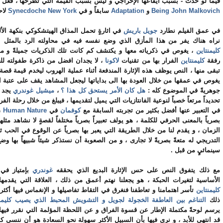
فيما لو حدث - بسبب ايقاعها الإخراجي و ليس بسبب القيمة التي تطرحها ، فعل 
Being John Malkovich
و
Adaptation
سابقاً و في
Synecdoche New York
لاح
في عمق الفيلم نطارد
جويل باريش
في اثارةٍ تحمل المذاق الهيتشكوكي بنكهة الألف
نراه هناك يفر من هذا المأزق الذي وضع نفسه فيه في محاولته الرد بالمثل ع
كليمنتاين
، يغوص في ذكرياته معها و يكتشف كم كانت تلك الذكريات جميلةً و م
رفقة
كليمنتاين
الفرار بها من تقنيات
لاكونا
، لا يجدان افضل من ذاكرة طفولته لل
تبقى منها ، النص يوظف هذه الإثارة المندفعة أثناء عملية الهروب ليخدم قيمة قصة 
يغوص في عمقها من خلال العودة بها الى بداياتها ليجعل المشاهد يقف على عتبة ال
جوهريةً في الموضوع كله :
هل كان الأمر
يستحق كل هذا ؟
،
ميشيل غوندري
يجد 
تحديداً مرتعاً خصباً لنوعية الفانتازيات التي يميل لتقديمها ، فيبلغ من خلال رحلة الفر
في التعبير عنها أفضل بكثير من تجربته السابقة مع
كوفمان
في
Human Nature
،
بصرياً بالمعنى الحرفي للكلمة ، هو يولف تعبيراً بصرياً مختلفاً لقصةٍ لا نشاهد مثل
الزمان ، و يقدم لنا من خلال الطريقة التي يعبر بها بصرياً عن الوقوع في الحب ث
التدريجي له متعةً بصريةً لا تجارى ، و من الصعوبة أن نستذكر شيئاً شبيهاً بها و
سينمائيٍ من قبل .
مع ذلك يتفوق النص على حس الإثارة البديع الذي يحققه
غوندري
بإمتياز في 
الأساسية لتغيرات الحبكة ، هو يجعلنا نهتم أعمق من ذلك ، العلاقة التي يقدمه
كليمنتاين
تأسر اهتمامنا و تعاطفنا فنغرق في التقاط تفاصيلها و الإنغماس فيها أكثر ف
ذلك
التناغم بين العاطفة الخجولة لجويل و التشويش المحبط الذي يصيب كليمنت
يرسم لوحةً مكتملة الإطار عن قسوة الفراق و عن اللحظة المؤلمة التي نقرر فيه
قد انتهى للأبد ، و نرى فيها بأن السبيل الأكثر سهولة نحو السعادة هو أن ننسى كل