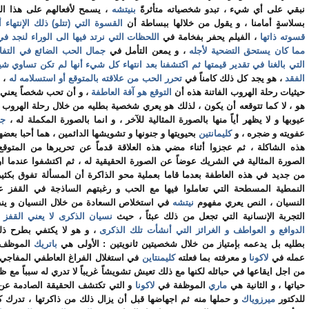
نبقي على أي شيء ، تبدو شخصياته متأثرةً
بنيتشه
، يسمح لأفعالهم على هذا الص
بسلاسةٍ أمامنا ، و يقول من خلالها ببساطة
أن
القسوة التي (تتلو) ذلك الإنتهاء أ
قسوته ذاتها
، الفيلم يحفر بفخامة في
اللحظات التي نرتد فيها الى الوراء لنجد في
مما كان يستحق التضحية لأجله
، و يمعن التأمل في
جمال الحب الضائع في التفا
التي بالغنا في تقدير قيمتها ثم اكتشفنا بعد انتهاء كل شيء أنها لم تكن تساوي شيئ
الفقد
، هو يجد كل ذلك كامناً في
تحرر الحب من علاقته بالمتوقع
أو
استسلامه له
، 
حيثيات رحلة الهروب الفاتنة هذه أن
التوقع هو آفة العاطفة
، و أن تحب شخصاً يعني أ
هو ، لا كما تتوقعه أن يكون ، لذلك هو يعري شخصية بطليه من خلال رحلة الهرو
عيوبها و لا يظهر أياً منها بالصورة المثالية للآخر ، و انما بالصورة المكملة له ،
جو
عفويته و ضجره ، و
كليمانتين
بحيويتها و جنونها و تشويشها الدائمين ، هما أحبا بعضهم
هذه الشاكلة ، ثم عجزوا أثناء مضي هذه العلاقة قدماً عن تحريرها من المتوقع
الصورة المثالية في الشريك عوضاً عن الصورة الحقيقية له ، ثم اكتشفوا عندما اوق
من جديد في هذه العاطفة بعدما قاما بعملية محو الذاكرة أن المسألة تفوق بكثي
النمطية المسطحة التي تعاملوا فيها مع الحب و رغبتهم الساذجة في القفز ع
النسيان ، النص يعري مفهوم
نيتشه
في استخلاص السعادة من خلال النسيان و ي
التجربة الإنسانية التي تجعل من ذلك عبثاً ، حيث
نسيان الذكرى لا يعني القفز 
الدوافع و العواطف و الغرائز التي أنشأت تلك الذكرى
، و هو لا يكتفي بطرح ذ
بطليه بل يدعمه بإمتياز من خلال شخصيتين ثانويتين : الأولى هي
باتريك
الموظف 
عمله في
لاكونا
و معرفته بما فعلته
كليمنتاين
في استغلال الفراغ العاطفي المفاجيء
من اجل ايقاعها في حبائله لكنها مع ذلك تعيش تشويشاً غريباً لا تدري له سبباً مع 
حياتها ، و الثانية هي
ماري
الموظفة في
لاكونا
و التي تكتشف الحقيقة الصادمة عن 
للدكتور
ميرزوياك
و حملها منه ثم اجهاضها قبل أن يزال ذلك من ذاكرتها ، تدرك 