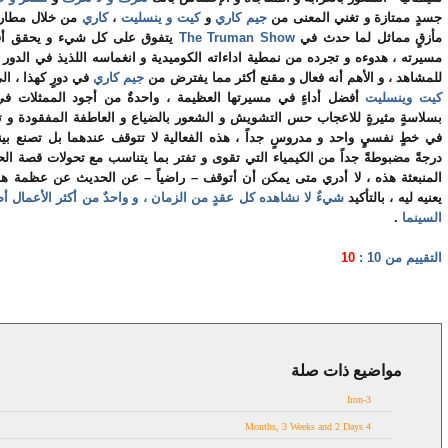
جسدٍ ممتازة و تغني المعنى من
جيم كاري
و
كيت و ينسليت
،
كاري
من خلال مطاردة
مأزقٍ مماثل لما حدث في
The Truman Show
يتفوق على كل شيء و يحقق أف
مسيرته ، هدوءه و تجرده من نمطية اداءاته الكوميدية و انغماسه اللذيذ في الدور
للمشاهد ، و الأهم أنه فعال و مقنع أكثر مما يفترض من
جيم
كاري
في دورٍ كهذا ، ال
كيت وينسليت
أفضل أداءٍ في مسيرتها العظيمة ، واحدةٌ من أجود الممثلات في 
بسلاسةٍ مثيرةٍ للاعجاب حس التشويش و الشعور بالضياع و العاطفة المفقودة و 
في خطٍ نفسيٍ واحد و مدروسٍ جداً ، هذه الفعالية لا تتوقف عندهما بل تصنع بين
درجةً مضبوطةً جداً من الكيمياء التي تقوى و تفتر بما يتناسب مع تحولات قصة ال
المنبعثة هذه ، لا أدري متى يمكن أن أتوقف – راضياً – عن الحديث عن عظمة هذا
يعنيه ليه ، بالتأكيد
شيءٌ لا نشاهده كل عقدٍ من الزمان ، و واحدٌ من أكثر الأعمال أص
السينما
.
التقييم من 10 :
10
مواضيع ذات صلة
2004,
2000s,
رومانس
3-Iron
4 Months, 3 Weeks and 2 Days