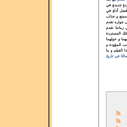
ٍ جديدةٍ في
ضل أداءٍ في
 ممتع و جذاب
ى جواره تقدم
زماننا تقدم
تلك المستردة
هما و حولهما
حب المؤودة و
 الفيلم و ما
الةً في تاريخ