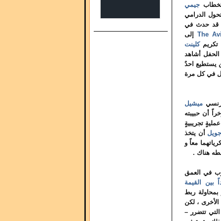
 كخطاب
جيمي
تحول الدرامي
ن قد حدث في
The Avi
إلى
تكريم
كلينت
ك الحفل أشاهد
ن يستطيع احدٌ
عل في كل مرة
فرنسي
ميشيل
اً أن حبيبته
يةٍ تجريبيةٍ
ويل
أن يتخذ
اتهما معاً و
طه هناك .
ضرب في العمق
ً بين القيمة
 بمحاولة ربط
 الأخرى ، لكن
لتي تتضرر –