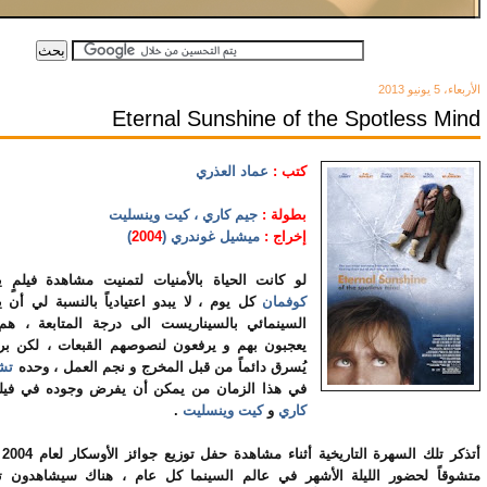
الأربعاء، 5 يونيو 2013
Eternal Sunshine of the Spotless Mind
كتب :
عماد العذري
بطولة :
جيم كاري ، كيت وينسليت
إخراج :
ميشيل غوندري (
2004
)
لو كانت الحياة بالأمنيات لتمنيت مشاهدة فيلمٍ 
كوفمان
كل يوم ، لا يبدو اعتيادياً بالنسبة لي أن 
السينمائي بالسيناريست الى درجة المتابعة ، هم
يعجبون بهم و يرفعون لنصوصهم القبعات ، لكن 
يُسرق دائماً من قبل المخرج و نجم العمل ، وحده
تش
في هذا الزمان من يمكن أن يفرض وجوده في فيلم
كاري
و
كيت وينسليت
.
أتذ
متشوقاً لحضور الليلة الأشهر في عالم السينما كل عام ، هناك سيشاهدون تتوي