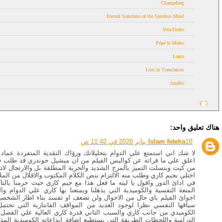
Changeling
Eternal Sunshine of the Spotless Mind
Vera Drake
Pépé le Moko
Laura
Lost in Translation
Amélie
هناك تعليق واحد:
10 يناير 2020 في 11:42 ص
Islam feteha
لا شك اني استمتع علي الدوام بتحليلاتك ورؤاك النقدية المتفردة عماد
اعلق علي ما قراته عن كواليس الفيلم من ان ميشيل جوندري قد طلب في
من كيت وينسلت التميز بالمرح الشديد والحرية المطلقة بل والارتجال لادا
اختلي بجيم كاري وطلب منه الالتزام بنص الكلام المكتوب والاقلال من الملا
في ادائ الدور واقول يا ليته ما فعل هذا مع جيم كاري حيث حرمنا بالت
المتعة النفسية والكوميدية التي يذهلنا ويمتعنا بها كاري علي الدوام و
اجوائ الفيلم باي حال من الاحوال ولن تضعف او تفسد بناء اطار الشخصية
سياقها النفسي نظرا لوجود العديد من المواقف الفانتازية التي تحتمل
الكوميدي من جانب كاري والسبب الثاني قدرة كاري العالية علي الفصل 
الدرامية واللحظات الطريفة التي يستطيع اضافة ابداعاته الكوميدية المذه