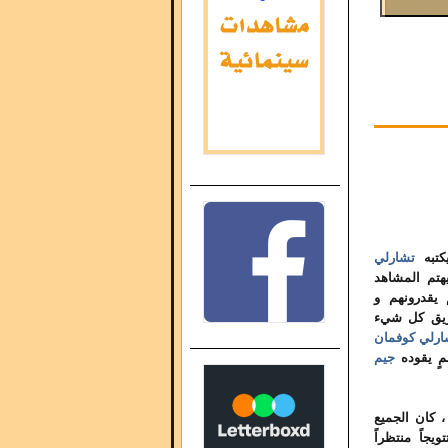
يكتبه
تشارلي
يهتم المشاهد
 يقدرونهم و
بريق كل شيء
ارلي كوفمان
ٍ يقوده
جيم
كر تلك السهرة التاريخية أثناء مشاهدة حفل توزيع جوائز الأوسكار لعام 2004 ، كان الجميع
جاً منتظراً