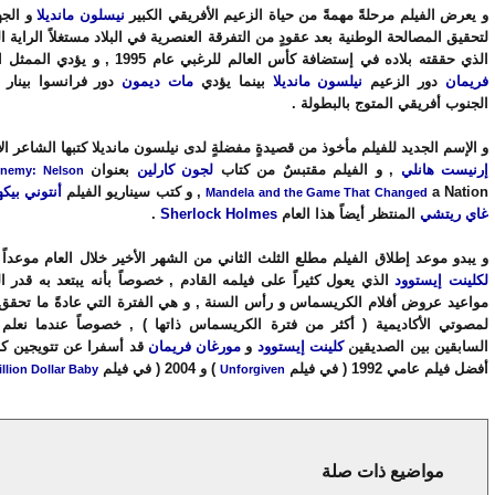
و يعرض الفيلم مرحلةً مهمةً من حياة الزعيم الأفريقي الكبير
نيسلون مانديلا
و الجه
لتحقيق المصالحة الوطنية بعد عقودٍ من التفرقة العنصرية في البلاد مستغلاً الراية 
الذي حققته بلاده في إستضافة كأس العالم للرغبي عام 1995 , و يؤدي الممثل الكبير
فريمان
دور الزعيم
نيلسون مانديلا
بينما يؤدي
مات ديمون
دور فرانسوا بينار 
الجنوب أفريقي المتوج بالبطولة .
و الإسم الجديد للفيلم مأخوذ من قصيدةٍ مفضلةٍ لدى نيلسون مانديلا كتبها الشاعر ال
إرنيست هانلي
, و الفيلم مقتبسٌ من كتاب
لجون كارلين
بعنوان
Enemy: Nelson
a Nation , و كتب سيناريو الفيلم
أنتوني بيكه
Mandela and the Game That Changed
غاي ريتشي
المنتظر أيضاً هذا العام
Sherlock Holmes
.
و يبدو موعد إطلاق الفيلم مطلع الثلث الثاني من الشهر الأخير خلال العام موعداً مث
لكلينت إيستوود
الذي يعول كثيراً على فيلمه القادم , خصوصاً بأنه يبتعد به قدر
مواعيد عروض أفلام الكريسماس و رأس السنة , و هي الفترة التي عادةً ما تحقق 
لمصوتي الأكاديمية ( أكثر من فترة الكريسماس ذاتها ) , خصوصاً عندما نعلم ب
السابقين بين الصديقين
كلينت إيستوود
و
مورغان فريمان
قد أسفرا عن تتويجين كب
أفضل فيلم عامي 1992 ( في فيلم
) و 2004 ( في فيلم
illion Dollar Baby
Unforgiven
مواضيع ذات صلة
news