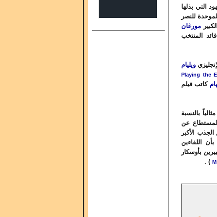
ود التي بذلها
الموحدة للنصر
مورغان
قائد المنتخب
إنجليزي
ويليام
Playing the 
ام
كاتب فيلم
الياً بالنسبة
 المستطاع عن
الجذب الأكبر
أن اللقاءين
يرين بأوسكار
) .
M